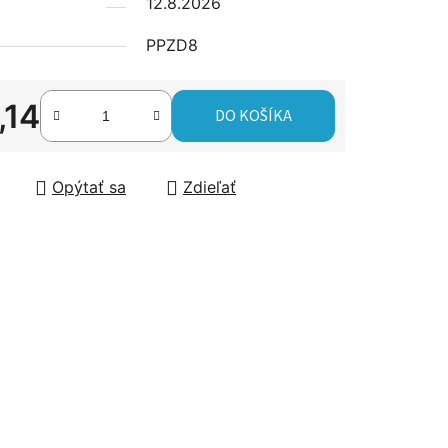
12.8.2026
PPZD8
čiek.
,14
DO KOŠÍKA
tková cena:
Opýtať sa
Zdieľať