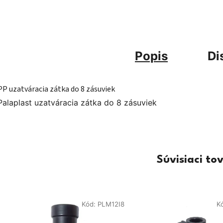
Popis
Di
PP uzatváracia zátka do 8 zásuviek
Palaplast uzatváracia zátka do 8 zásuviek
Súvisiaci to
Kód:
PLM12I8
K