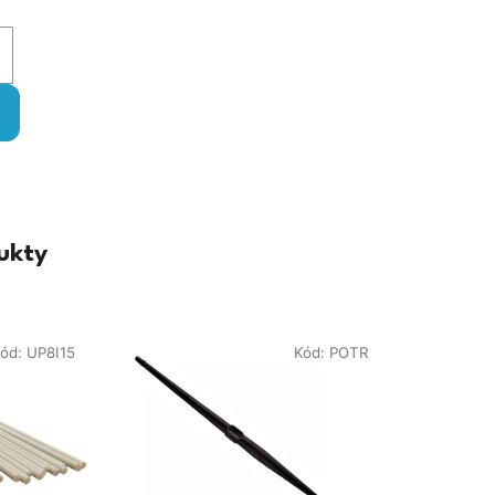
ukty
ód:
UP8I15
Kód:
POTR