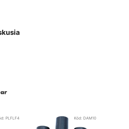
skusia
var
ód:
PLFLF4
Kód:
DAM10