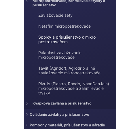
e
Mikropostrekovače, zahmlievacie trysky a
e
príslušenstvo
l
Zavlažovacie sety
Netafim mikropostrekovače
Spojky a príslušenstvo k mikro
postrekovačom
Palaplast zavlažovacie
mikropostrekovače
Tavlit (Agridor), Agrodrip a iné
zavlažovacie mikropostrekovače
Rivulis (Plastro, Rondo, NaanDanJain)
mikropostrekovače a zahmlievacie
trysky
Kvapková závlaha a príslušenstvo
Ovládanie závlahy a príslušenstvo
Pomocný materiál, príslušenstvo a náradie