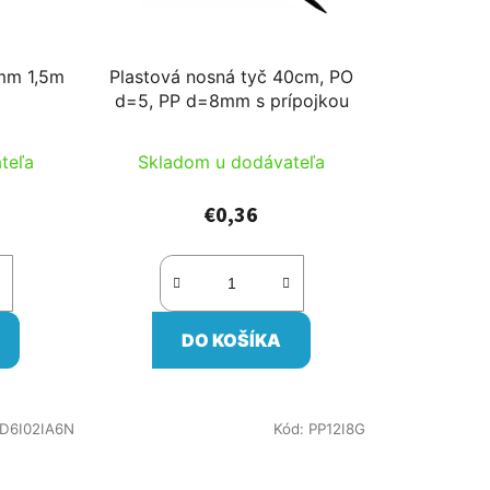
8mm 1,5m
Plastová nosná tyč 40cm, PO
d=5, PP d=8mm s prípojkou
teľa
Skladom u dodávateľa
€0,36
DO KOŠÍKA
ID6I02IA6N
Kód:
PP12I8G