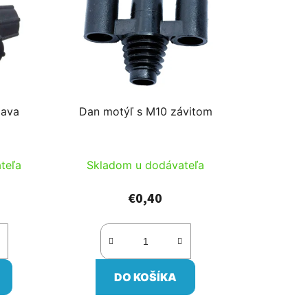
lava
Dan motýľ s M10 závitom
teľa
Skladom u dodávateľa
€0,40
DO KOŠÍKA