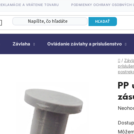
REKLAMÁCIE A VRÁTENIE TOVARU
PODMIENKY OCHRANY OSOBNÝCH 
HĽADAŤ
Závlaha
Ovládanie závlahy a príslušenstvo
Domov
/
Závl
prísluše
postre
PP 
zás
Prieme
Neoho
hodnot
Dostup
produk
Môžeme
je