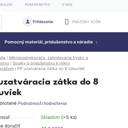
ÚDAJOV
PORADENSTVO
O NÁS
Prihlásenie
PRÁZDNY KOŠÍK
NÁKUPNÝ
Pomocný materiál, príslušenstvo a náradie
KOŠÍK
Studňová
aha
/
Mikropostrekovače, zahmlievacie trysky a
nstvo
/
Spojky a príslušenstvo k mikro
kovačom
/
PP uzatváracia zátka do 8 zásuviek
uzatváracia zátka do 8
uviek
rné
dnotené
Podrobnosti hodnotenia
enie
nosť
Skladom
(>5 ks)
tu
 doručiť