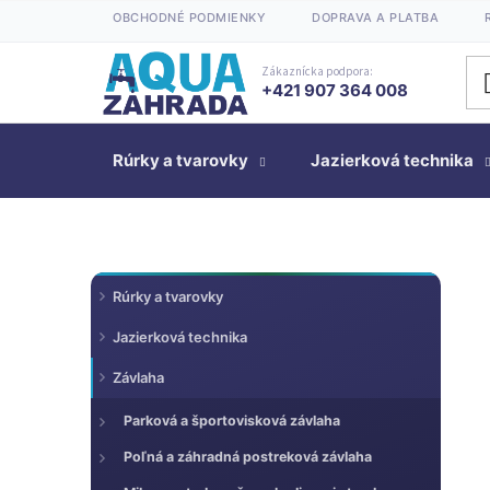
Prejsť
OBCHODNÉ PODMIENKY
DOPRAVA A PLATBA
na
obsah
Zákaznícka podpora:
+421 907 364 008
Rúrky a tvarovky
Jazierková technika
K
Preskočiť
B
Rúrky a tvarovky
kategórie
a
o
t
Jazierková technika
č
e
n
Závlaha
g
ý
ó
Parková a športovisková závlaha
p
r
a
Poľná a záhradná postreková závlaha
i
n