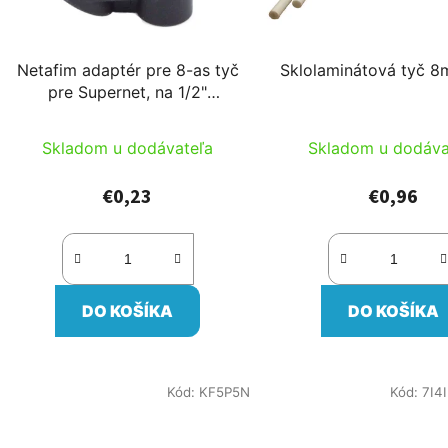
Netafim adaptér pre 8-as tyč
Sklolaminátová tyč 
pre Supernet, na 1/2"
adaptáciu
Skladom u dodávateľa
Skladom u dodáva
€0,23
€0,96
DO KOŠÍKA
DO KOŠÍKA
Kód:
KF5P5N
Kód:
7I4