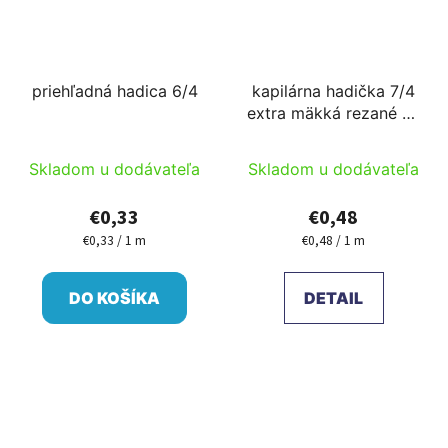
priehľadná hadica 6/4
kapilárna hadička 7/4
extra mäkká rezané na
mieru
Skladom u dodávateľa
Skladom u dodávateľa
€0,33
€0,48
€0,33 / 1 m
€0,48 / 1 m
Jednotková
Jednotková
cena:
cena:
DO KOŠÍKA
DETAIL