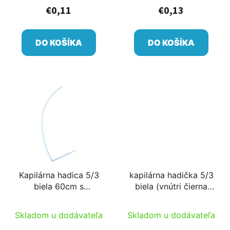
t
€0,11
€0,13
o
v
DO KOŠÍKA
DO KOŠÍKA
Kapilárna hadica 5/3
kapilárna hadička 5/3
biela 60cm s
biela (vnútri čierna
namontovaným tŕňom
dvojvrstvová) alebo
s kolíkom
čierna 80cm/db
Skladom u dodávateľa
Skladom u dodávateľa