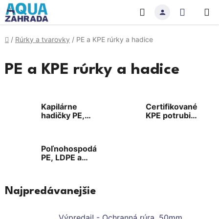
Prejsť
Hľadať
NÁKU
na
obsah
KOŠÍK
Domov
/
Rúrky a tvarovky
/
PE a KPE rúrky a hadice
PE a KPE rúrky a hadice
Kapilárne
Certifikované
hadičky PE,
KPE potrubia
PVC v čiernej,
na pitnú vodu,
bielej a čírej
polyetylén
verzii
HDPE100
Poľnohospodárske
PE, LDPE a
KPE potrubia
Najpredávanejšie
Výpredaj! - Ochranná rúra, 50mm,