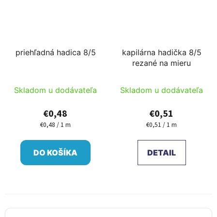
priehľadná hadica 8/5
kapilárna hadička 8/5
rezané na mieru
Skladom u dodávateľa
Skladom u dodávateľa
€0,48
€0,51
€0,48 / 1 m
€0,51 / 1 m
Jednotková
Jednotková
cena:
cena:
DO KOŠÍKA
DETAIL