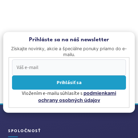
s
u
Prihláste sa na náš newsletter
Získajte novinky, akcie a špeciálne ponuky priamo do e-
mailu.
Prihlásiť sa
Vložením e-mailu súhlasíte s
podmienkami
ochrany osobných údajov
Z
á
p
ä
SPOLOČNOSŤ