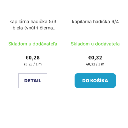
kapilárna hadička 5/3
kapilárna hadička 6/4
biela (vnútri čierna
dvojvrstvová) alebo
čierna rezané na mieru
Skladom u dodávateľa
Skladom u dodávateľa
€0,28
€0,32
€0,28 / 1 m
€0,32 / 1 m
Jednotková
Jednotková
cena:
cena:
DETAIL
DO KOŠÍKA