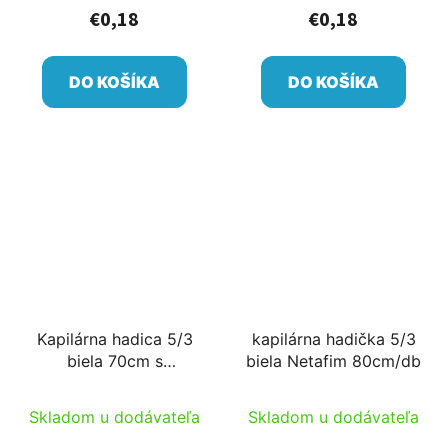
€0,18
€0,18
DO KOŠÍKA
DO KOŠÍKA
Kapilárna hadica 5/3
kapilárna hadička 5/3
biela 70cm s
biela Netafim 80cm/db
namontovaným tŕňom
s kolíkom
Skladom u dodávateľa
Skladom u dodávateľa