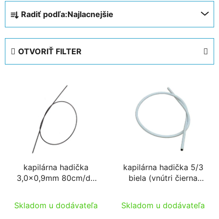
R
Radiť podľa:
Najlacnejšie
a
d
e
OTVORIŤ FILTER
n
i
V
e
ý
p
p
r
i
o
s
d
p
u
r
k
kapilárna hadička
kapilárna hadička 5/3
o
t
3,0x0,9mm 80cm/db
biela (vnútri čierna
d
o
3l/h TAT 3,0/0,9-hez
dvojvrstvová) alebo
u
v
čierna 60cm/db
Skladom u dodávateľa
Skladom u dodávateľa
k