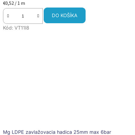
Jednotková
€0,52 / 1 m
cena:
DO KOŠÍKA
Kód:
VT11I8
Mg LDPE zavlažovacia hadica 25mm max 6bar