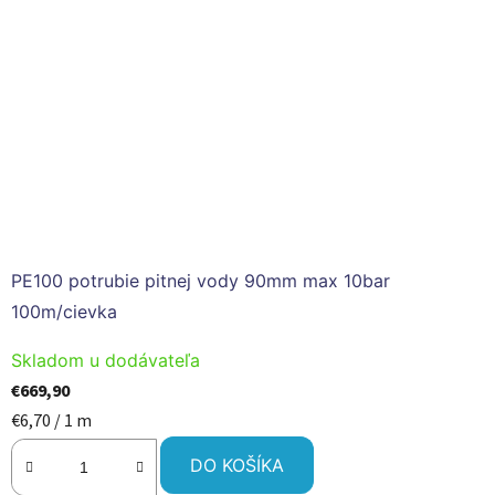
PE100 potrubie pitnej vody 90mm max 10bar
100m/cievka
Skladom u dodávateľa
€669,90
Jednotková
€6,70 / 1 m
cena:
DO KOŠÍKA