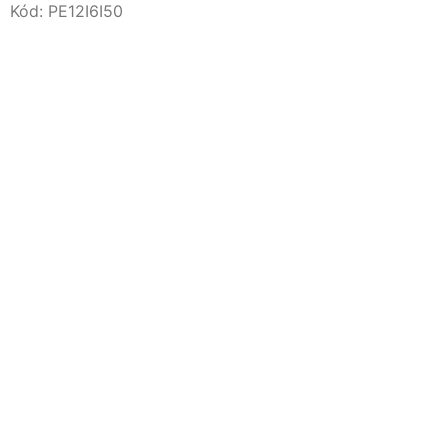
Kód:
PE12I6I50