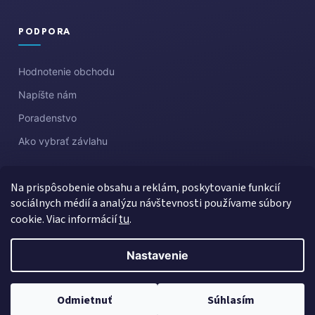
PODPORA
Hodnotenie obchodu
Napíšte nám
Poradenstvo
Ako vybrať závlahu
Na prispôsobenie obsahu a reklám, poskytovanie funkcií
sociálnych médií a analýzu návštevnosti používame súbory
cookie. Viac informácií
tu
.
Nastavenie
Vytvoril Shoptet
Copyright 2026
Aquazahrada
. Všetky práva vyhradené.
Upraviť
Odmietnuť
Súhlasím
nastavenie cookies
Created by Gaelta