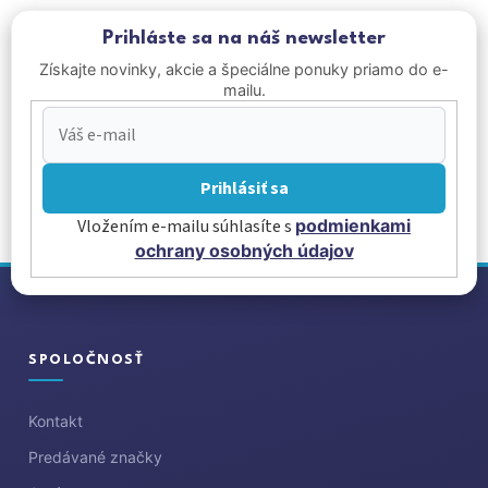
Prihláste sa na náš newsletter
Získajte novinky, akcie a špeciálne ponuky priamo do e-
mailu.
Prihlásiť sa
Vložením e-mailu súhlasíte s
podmienkami
ochrany osobných údajov
Z
á
p
ä
SPOLOČNOSŤ
t
i
Kontakt
e
Predávané značky