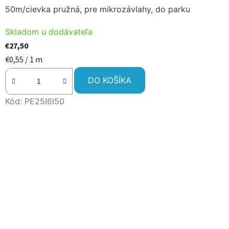
50m/cievka pružná, pre mikrozávlahy, do parku
Skladom u dodávateľa
€27,50
Jednotková
€0,55 / 1 m
cena:
DO KOŠÍKA
Kód:
PE25I6I50