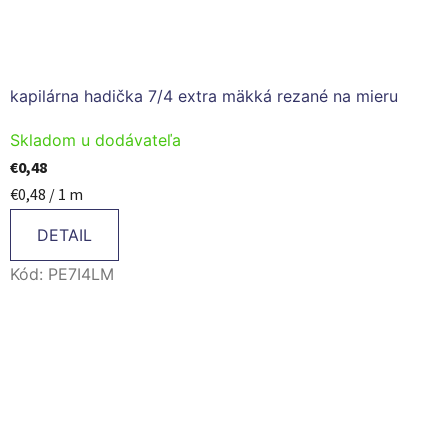
kapilárna hadička 7/4 extra mäkká rezané na mieru
Skladom u dodávateľa
€0,48
Jednotková
€0,48 / 1 m
cena:
DETAIL
Kód:
PE7I4LM