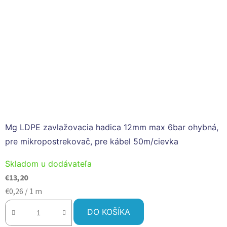
Mg LDPE zavlažovacia hadica 12mm max 6bar ohybná,
pre mikropostrekovač, pre kábel 50m/cievka
Skladom u dodávateľa
€13,20
Jednotková
€0,26 / 1 m
cena:
DO KOŠÍKA