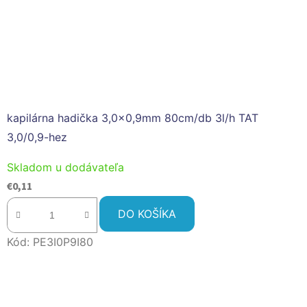
kapilárna hadička 3,0x0,9mm 80cm/db 3l/h TAT
3,0/0,9-hez
Skladom u dodávateľa
€0,11
DO KOŠÍKA
Kód:
PE3I0P9I80