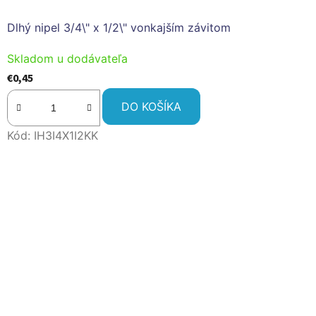
Dlhý nipel 3/4\" x 1/2\" vonkajším závitom
Skladom u dodávateľa
€0,45
DO KOŠÍKA
Kód:
IH3I4X1I2KK