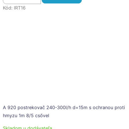
Kód:
IRT16
A 920 postrekovač 240-300l/h d=15m s ochranou proti
hmyzu 1m 8/5 csővel
Skladom u dodávateľa