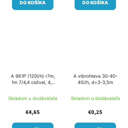
DO KOŠÍKA
DO KOŠÍKA
A 961P (120l/h) r7m,
A vibrohlava 30-40-
1m 7/4,4 csővel, 4,8
45l/h, d=3-3,5m
pozinkovaná kovová
tyčou
Skladom u dodávateľa
Skladom u dodávateľa
€4,65
€0,25