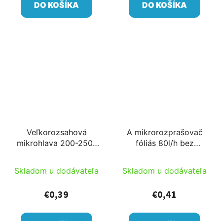
DO KOŠÍKA
DO KOŠÍKA
Veľkorozsahová
A mikrorozprašovač
mikrohlava 200-250-
fóliás 80l/h bez
300l/h d=10-11m
mostíka d=6-7m
pripoj. 6mmB
Skladom u dodávateľa
Skladom u dodávateľa
€0,39
€0,41