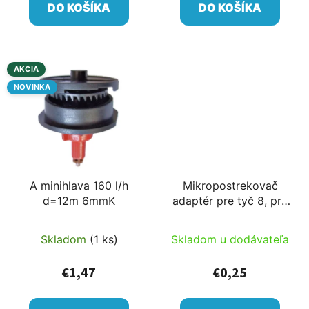
DO KOŠÍKA
DO KOŠÍKA
AKCIA
NOVINKA
A minihlava 160 l/h
Mikropostrekovač
d=12m 6mmK
adaptér pre tyč 8, pre
hadicu 7/4
Skladom
(1 ks)
Skladom u dodávateľa
€1,47
€0,25