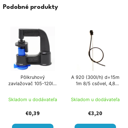
Podobné produkty
Pôlkruhový
A 920 (300l/h) d=15m
zavlažovač 105-120l/h
1m 8/5 csővel, 4,8
r=2-2,5m pripoj.
pozinkovaná kovová
6mmB
tyčou
Skladom u dodávateľa
Skladom u dodávateľa
€0,39
€3,20