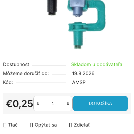
hviezdičiek.
Dostupnosť
Skladom u dodávateľa
Môžeme doručiť do:
19.8.2026
Kód:
AMSP
€0,25
DO KOŠÍKA
Jednotková cena:
Tlač
Opýtať sa
Zdieľať