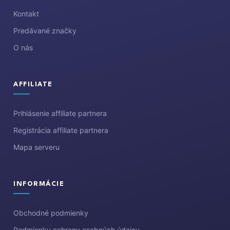
i
Kontakt
e
Predávané značky
O nás
AFFILIATE
Prihlásenie affiliate partnera
Registrácia affiliate partnera
Mapa serveru
INFORMÁCIE
Obchodné podmienky
Podmienky ochrany osobných údajov