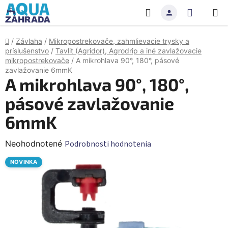
Prejsť
Hľadať
NÁKU
na
obsah
KOŠÍK
Domov
/
Závlaha
/
Mikropostrekovače, zahmlievacie trysky a
príslušenstvo
/
Tavlit (Agridor), Agrodrip a iné zavlažovacie
mikropostrekovače
/
A mikrohlava 90°, 180°, pásové
zavlažovanie 6mmK
A mikrohlava 90°, 180°,
pásové zavlažovanie
6mmK
Priemerné
Neohodnotené
Podrobnosti hodnotenia
hodnotenie
NOVINKA
produktu
je
0,0
z
5