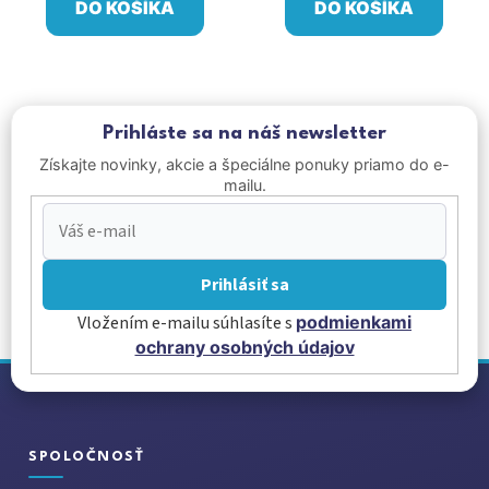
DO KOŠÍKA
DO KOŠÍKA
Prihláste sa na náš newsletter
Získajte novinky, akcie a špeciálne ponuky priamo do e-
mailu.
Prihlásiť sa
Vložením e-mailu súhlasíte s
podmienkami
ochrany osobných údajov
Z
á
p
ä
SPOLOČNOSŤ
t