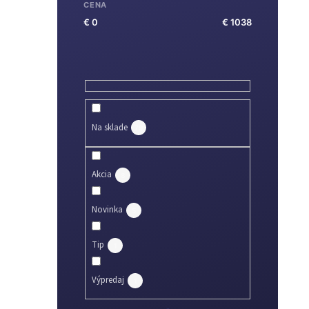
CENA
€
0
€
1038
i
Na sklade
79
Akcia
8
Novinka
5
Tip
1
Výpredaj
1