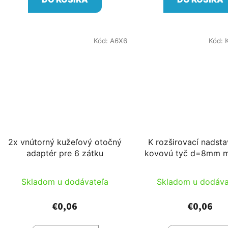
Kód:
A6X6
Kód:
2x vnútorný kužeľový otočný
K rozširovací nadst
adaptér pre 6 zátku
kovovú tyč d=8mm m
4,8mm tyč
Skladom u dodávateľa
Skladom u dodáva
€0,06
€0,06