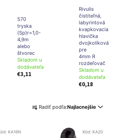
Rivulis
čistiteľná,
570
labyrintová
tryska
kvapkovacia
(Sp)r=1,0-
hlavička
4,9m
dvojkolíková
alebo
pre
štvorec
4mm R
Skladom u
rozdeľovač
dodávateľa
Skladom u
€3,11
dodávateľa
€0,18
R
Radiť podľa:
Najlacnejšie
a
d
e
Kód:
KA16N
Kód:
KA20
n