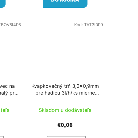
KBOV8I4P8
Kód:
TAT3I0P9
avec na
Kvapkovačný tŕň 3,0x0,9mm
alý pre
pre hadicu 3l/h/ks mierne
zahnutý modrý
teľa
Skladom u dodávateľa
€0,06