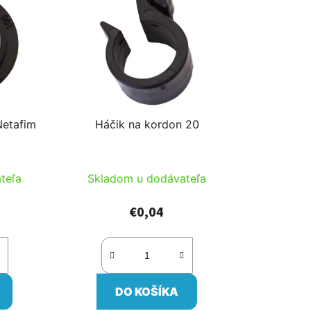
i
e
p
r
o
d
u
Netafim
Háčik na kordon 20
k
t
o
teľa
Skladom u dodávateľa
v
€0,04
DO KOŠÍKA