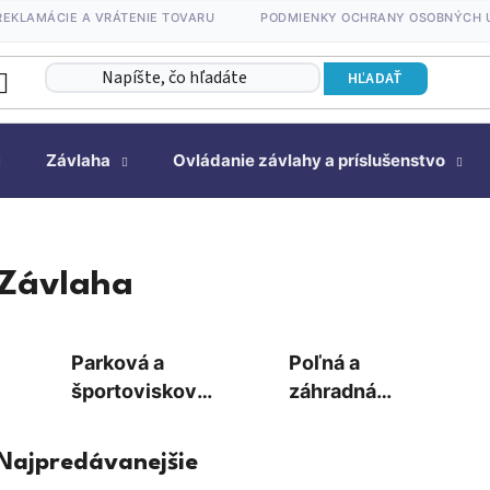
REKLAMÁCIE A VRÁTENIE TOVARU
PODMIENKY OCHRANY OSOBNÝCH 
HĽADAŤ
Závlaha
Ovládanie závlahy a príslušenstvo
Závlaha
Parková a
Poľná a
športovisková
záhradná
závlaha
postreková
závlaha
Najpredávanejšie