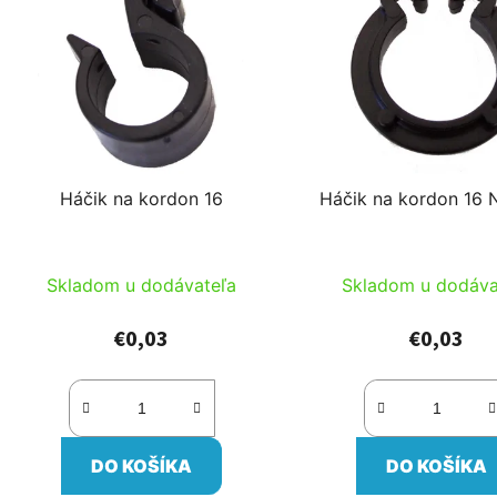
p
s
p
r
o
d
Háčik na kordon 16
Háčik na kordon 16 
u
k
t
Skladom u dodávateľa
Skladom u dodáva
o
v
€0,03
€0,03
DO KOŠÍKA
DO KOŠÍKA