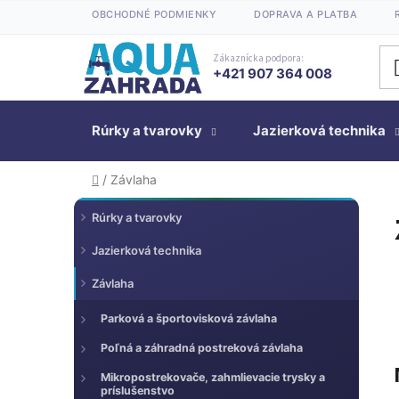
Prejsť
OBCHODNÉ PODMIENKY
DOPRAVA A PLATBA
na
obsah
Zákaznícka podpora:
+421 907 364 008
Rúrky a tvarovky
Jazierková technika
Domov
/
Závlaha
K
Preskočiť
B
Rúrky a tvarovky
kategórie
a
o
t
Jazierková technika
č
e
n
Závlaha
g
ý
ó
Parková a športovisková závlaha
p
r
a
Poľná a záhradná postreková závlaha
i
n
e
Mikropostrekovače, zahmlievacie trysky a
e
príslušenstvo