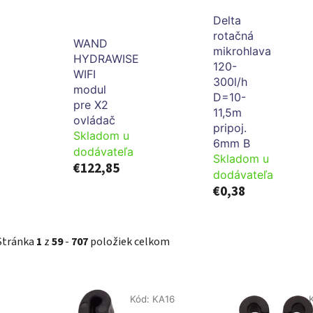
Delta
rotačná
WAND
mikrohlava
HYDRAWISE
120-
WIFI
300l/h
modul
D=10-
pre X2
11,5m
ovládač
pripoj.
Skladom u
6mm B
dodávateľa
Skladom u
€122,85
dodávateľa
€0,38
Stránka
1
z
59
-
707
položiek celkom
V
Kód:
KA16
ý