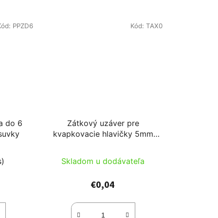
Kód:
PPZD6
Kód:
TAX0
a do 6
Zátkový uzáver pre
suvky
kvapkovacie hlavičky 5mm
pripojenie pre hlavičky
s)
Skladom u dodávateľa
€0,04