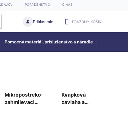
ÚDAJOV
PORADENSTVO
O NÁS
Prihlásenie
PRÁZDNY KOŠÍK
NÁKUPNÝ
Pomocný materiál, príslušenstvo a náradie
KOŠÍK
Studňová
Mikropostrekovače,
Kvapková
zahmlievacie
závlaha a
trysky a
príslušenstvo
príslušenstvo