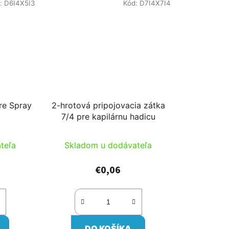
:
D6I4X5I3
Kód:
D7I4X7I4
pre Spray
2-hrotová pripojovacia zátka
7/4 pre kapilárnu hadicu
teľa
Skladom u dodávateľa
€0,06
DO KOŠÍKA