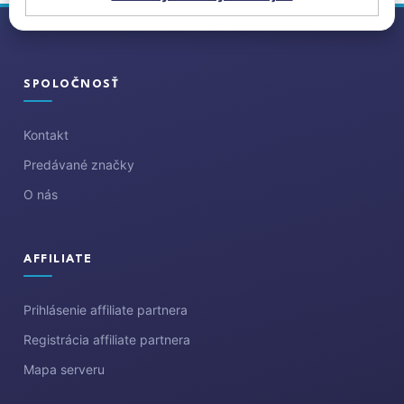
Z
á
p
ä
SPOLOČNOSŤ
t
i
Kontakt
e
Predávané značky
O nás
AFFILIATE
Prihlásenie affiliate partnera
Registrácia affiliate partnera
Mapa serveru