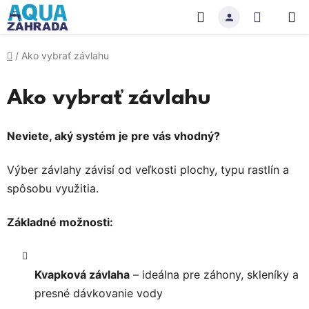
Prejsť
Hľadať
NÁKU
na
obsah
KOŠÍK
Domov
/
Ako vybrať závlahu
Ako vybrať závlahu
Neviete, aký systém je pre vás vhodný?
Výber závlahy závisí od veľkosti plochy, typu rastlín a
spôsobu využitia.
Základné možnosti:
Kvapková závlaha
– ideálna pre záhony, skleníky a
presné dávkovanie vody