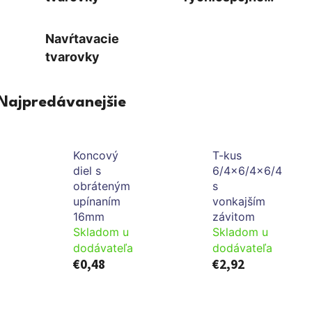
tvarovky
Navŕtavacie
tvarovky
Najpredávanejšie
Koncový
T-kus
diel s
6/4x6/4x6/4
obráteným
s
upínaním
vonkajším
16mm
závitom
Skladom u
Skladom u
dodávateľa
dodávateľa
€0,48
€2,92