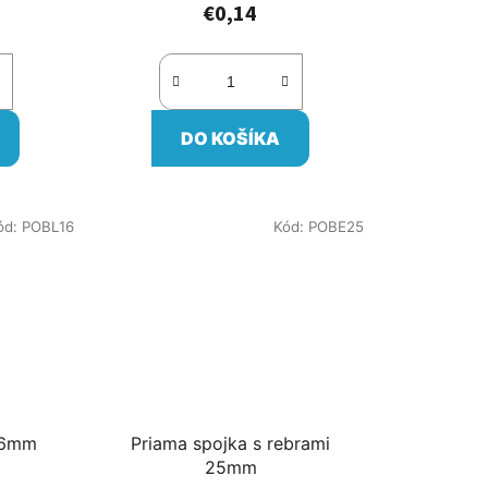
€0,14
DO KOŠÍKA
ód:
POBL16
Kód:
POBE25
 16mm
Priama spojka s rebrami
25mm