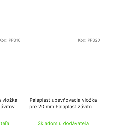
Kód:
PPB16
Kód:
PPB20
a vložka
Palaplast upevňovacia vložka
závitové
pre 20 mm Palaplast závitové
tvarovky
teľa
Skladom u dodávateľa