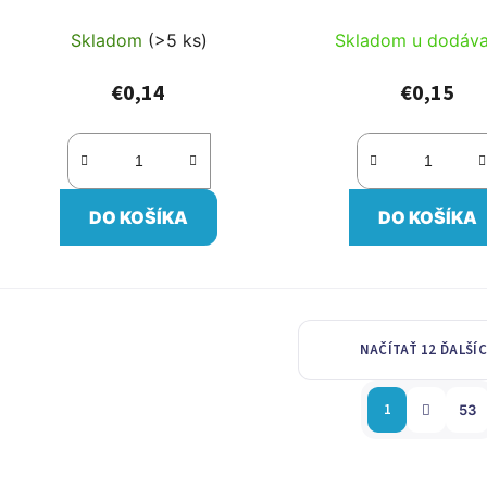
Skladom
(>5 ks)
Skladom u dodáva
€0,14
€0,15
DO KOŠÍKA
DO KOŠÍKA
NAČÍTAŤ 12 ĎALŠÍ
O
S
1
t
53
v
r
l
á
á
n
d