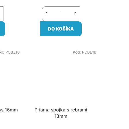
DO KOŠÍKA
ód:
POBZ16
Kód:
POBE18
us 16mm
Priama spojka s rebrami
18mm