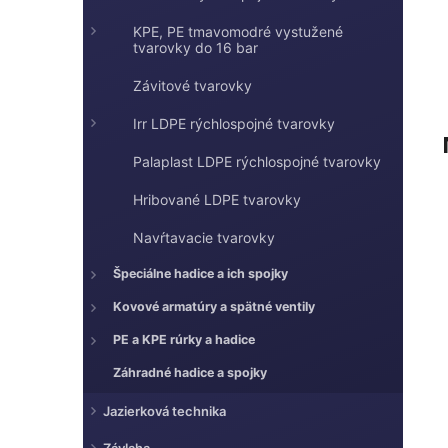
l
KPE, PE tmavomodré vystužené
tvarovky do 16 bar
Závitové tvarovky
Irr LDPE rýchlospojné tvarovky
Palaplast LDPE rýchlospojné tvarovky
Hribované LDPE tvarovky
Navŕtavacie tvarovky
Špeciálne hadice a ich spojky
Kovové armatúry a spätné ventily
PE a KPE rúrky a hadice
Záhradné hadice a spojky
Jazierková technika