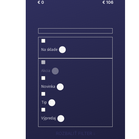
€
0
€
106
Na sklade
140
Akcia
0
Novinka
2
Tip
3
Výpredaj
1
ROZBALIŤ FILTER