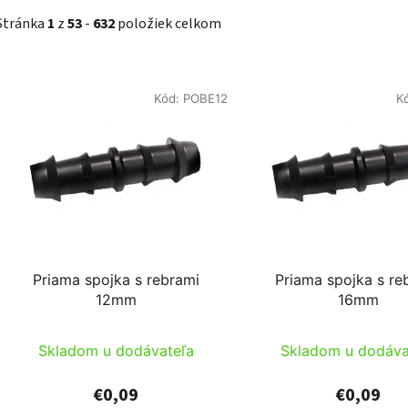
Stránka
1
z
53
-
632
položiek celkom
V
Kód:
POBE12
K
ý
p
s
p
r
o
d
Priama spojka s rebrami
Priama spojka s re
u
12mm
16mm
k
t
Skladom u dodávateľa
Skladom u dodáva
o
v
€0,09
€0,09