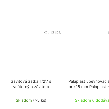
Kód:
IZ1I2B
závitová zátka 1/2\" s
Palaplast upevňovaci
vnútorným závitom
pre 16 mm Palaplast 
tvarovky
Skladom
(>5 ks)
Skladom u dodáva