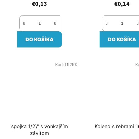
€0,13
€0,14
DO KOŠÍKA
DO KOŠÍKA
Kód:
I1I2KK
K
spojka 1/2\" s vonkajším
Koleno s rebrami
závitom