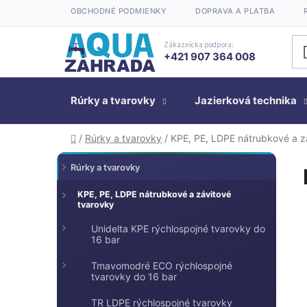
Prejsť
OBCHODNÉ PODMIENKY
DOPRAVA A PLATBA
na
obsah
Zákaznícka podpora:
+421 907 364 008
Rúrky a tvarovky
Jazierková technika
Domov
/
Rúrky a tvarovky
/
KPE, PE, LDPE nátrubkové a z
K
Preskočiť
B
Rúrky a tvarovky
kategórie
a
o
t
č
KPE, PE, LDPE nátrubkové a závitové
tvarovky
e
n
g
Unidelta KPE rýchlospojné tvarovky do
ý
ó
16 bar
p
r
a
Tmavomodré ECO rýchlospojné
i
tvarovky do 16 bar
n
e
e
TR LDPE rýchlospojné tvarovky