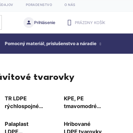
ÚDAJOV
PORADENSTVO
O NÁS
Prihlásenie
PRÁZDNY KOŠÍK
NÁKUPNÝ
Pomocný materiál, príslušenstvo a náradie
KOŠÍK
Studňová
ávitové tvarovky
TR LDPE
KPE, PE
rýchlospojné
tmavomodré
tvarovky
vystužené
tvarovky do 16
Palaplast
Hribované
bar
LDPE
LDPE tvarovky