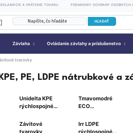
REKLAMÁCIE A VRÁTENIE TOVARU
PODMIENKY OCHRANY OSOBNÝCH 
HĽADAŤ
Závlaha
Ovládanie závlahy a príslušenstvo
ávitové tvarovky
KPE, PE, LDPE nátrubkové a z
Unidelta KPE
Tmavomodré
rýchlospojné
ECO
tvarovky do 16
rýchlospojné
bar
tvarovky do 16
Závitové
Irr LDPE
bar
tvarovky
rýchlospojné