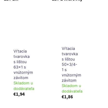
rýchlospojné
tvarovky
Vŕtacia
Vŕtacia
tvarovka
tvarovka
s lištou
s lištou
50x3/4-
63x1 s
1 s
vnútorným
vnútorným
závitom
závitom
Skladom u
Skladom u
dodávateľa
dodávateľa
€1,94
€1,86