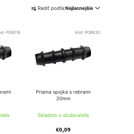
R
Radiť podľa:
Najlacnejšie
a
d
e
ód:
POBE16
Kód:
POBE20
n
i
e
p
r
o
d
u
brami
Priama spojka s rebrami
k
20mm
t
o
teľa
Skladom u dodávateľa
v
€0,09