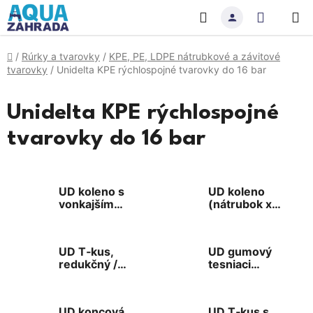
Prejsť
Hľadať
NÁKU
na
obsah
KOŠÍK
Domov
/
Rúrky a tvarovky
/
KPE, PE, LDPE nátrubkové a závitové
tvarovky
/
Unidelta KPE rýchlospojné tvarovky do 16 bar
Unidelta KPE rýchlospojné
tvarovky do 16 bar
UD koleno s
UD koleno
vonkajším
(nátrubok x
závitom
nátrubok)
(nátrubok x
VZ)
UD T‑kus,
UD gumový
redukčný /
tesniaci
rozširujúci
krúžok
T‑kus
UD koncová
UD T‑kus s