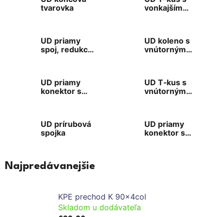
tvarovka
vonkajším
závitom
UD priamy
UD koleno s
spoj, redukcia
vnútorným
a opravná
závitom
spojka
(nátrubok x
VN)
UD priamy
UD T‑kus s
konektor s
vnútorným
vnútorným
závitom
závitom
UD prírubová
UD priamy
spojka
konektor s
vonkajším
závitom
Najpredávanejšie
KPE prechod K 90x4col
Skladom u dodávateľa