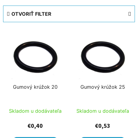
d
e
OTVORIŤ FILTER
n
i
V
e
ý
p
p
r
i
o
s
d
p
u
r
k
Gumový krúžok 20
Gumový krúžok 25
o
t
d
o
u
v
Skladom u dodávateľa
Skladom u dodávateľa
k
t
€0,40
€0,53
o
v