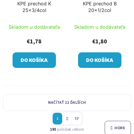
KPE prechod K
KPE prechod B
25x3/4col
20x1/2col
Skladom u dodávateľa
Skladom u dodávateľa
€1,78
€1,80
DO KOŠÍKA
DO KOŠÍKA
NAČÍTAŤ 12 ĎALŠÍCH
S
O
1
17
t
v
r
HORE
195
položiek celkom
l
á