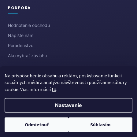
PODPORA
Hodnotenie obchodu
Napíšte nám
Poradenstvo
Ako vybrať závlahu
Na prispôsobenie obsahu a reklám, poskytovanie funkcií
sociálnych médií a analýzu návštevnosti používame súbory
cookie. Viac informácií
tu
.
Nastavenie
Vytvoril Shoptet
Copyright 2026
Aquazahrada
. Všetky práva vyhradené.
Upraviť
Odmietnuť
Súhlasím
nastavenie cookies
Created by Gaelta