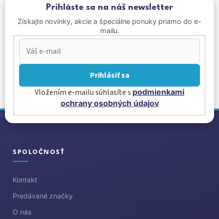
Prihláste sa na náš newsletter
Získajte novinky, akcie a špeciálne ponuky priamo do e-
mailu.
Prihlásiť sa
Vložením e-mailu súhlasíte s
podmienkami
ochrany osobných údajov
Z
á
p
ä
SPOLOČNOSŤ
t
i
Kontakt
e
Predávané značky
O nás