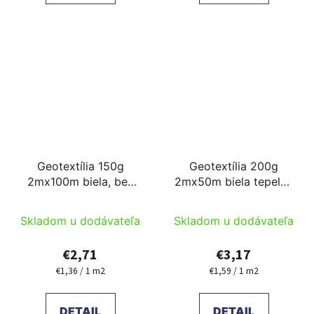
Geotextília 150g
Geotextília 200g
2mx100m biela, bez
2mx50m biela tepelne
tepelnej úpravy,
upravená narezané na
chlpatá narezané na
mieru
Skladom u dodávateľa
Skladom u dodávateľa
mieru
€2,71
€3,17
€1,36 / 1 m2
€1,59 / 1 m2
Jednotková
Jednotková
cena:
cena:
DETAIL
DETAIL