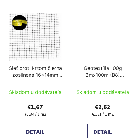
Sieť proti krtom čierna
Geotextília 100g
zosilnená 16x14mm
2mx100m (B8)
(2x200m) narezané na
narezané na mieru
mieru
Skladom u dodávateľa
Skladom u dodávateľa
€1,67
€2,62
€0,84 / 1 m2
€1,31 / 1 m2
Jednotková
Jednotková
cena:
cena:
DETAIL
DETAIL