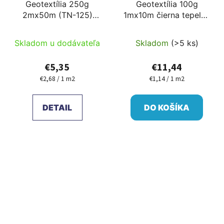
Geotextília 250g
Geotextília 100g
2mx50m (TN-125)
1mx10m čierna tepelne
narezané na mieru
upravená
Skladom u dodávateľa
Skladom
(>5 ks)
€5,35
€11,44
€2,68 / 1 m2
€1,14 / 1 m2
Jednotková
Jednotková
cena:
cena:
DETAIL
DO KOŠÍKA