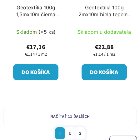
Geotextília 100g
Geotextília 100g
1,5mx10m čierna
2mx10m biela tepelne
tepelne upravená
upravená
Skladom
(>5 ks)
Skladom u dodávateľa
€17,16
€22,88
€1,14 / 1 m2
€1,14 / 1 m2
Jednotková
Jednotková
cena:
cena:
DO KOŠÍKA
DO KOŠÍKA
NAČÍTAŤ 11 ĎALŠÍCH
S
O
1
2
t
v
r