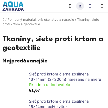
Prejsť
Hľadať
NÁKU
na
obsah
KOŠÍK
Domov
/
Pomocný materiál, príslušenstvo a náradie
/
Tkaniny, siete
proti krtom a geotextílie
Tkaniny, siete proti krtom a
geotextílie
Najpredávanejšie
Sieť proti krtom čierna zosilnená
16x14mm (2x200m) narezané na mieru
Skladom u dodávateľa
€1,67
Sieť proti krtom čierna zosilnená
16x14mm celý zvitok