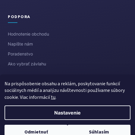
PODPORA
Hodnotenie obchodu
Napíšte nám
Poradenstvo
Ako vybrať závlahu
Na prispôsobenie obsahu a reklám, poskytovanie funkcií
sociálnych médií a analýzu návštevnosti používame súbory
cookie. Viac informácií
tu
.
Nastavenie
Vytvoril Shoptet
Copyright 2026
Aquazahrada
. Všetky práva vyhradené.
Upraviť
Odmietnuť
Súhlasím
nastavenie cookies