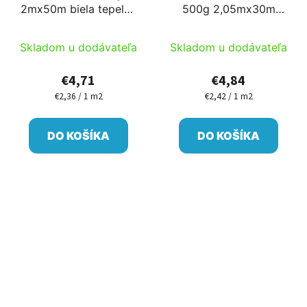
2mx50m biela tepelne
500g 2,05mx30m
upravená K mért
(TN-105)
Skladom u dodávateľa
Skladom u dodávateľa
€4,71
€4,84
€2,36 / 1 m2
€2,42 / 1 m2
Jednotková
Jednotková
cena:
cena:
DO KOŠÍKA
DO KOŠÍKA