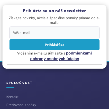
Prihláste sa na náš newsletter
Získajte novinky, akcie a špeciálne ponuky priamo do e-
mailu.
Prihlásiť sa
Vložením e-mailu súhlasíte s
podmienkami
ochrany osobných údajov
Z
á
p
ä
SPOLOČNOSŤ
t
i
Kontakt
e
Predávané značky