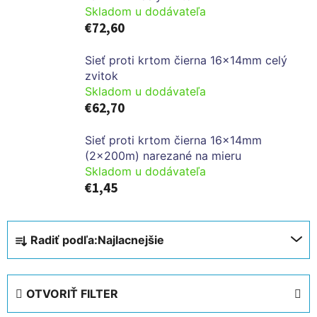
Skladom u dodávateľa
€72,60
Sieť proti krtom čierna 16x14mm celý
zvitok
Skladom u dodávateľa
€62,70
Sieť proti krtom čierna 16x14mm
(2x200m) narezané na mieru
Skladom u dodávateľa
€1,45
R
Radiť podľa:
Najlacnejšie
a
d
e
OTVORIŤ FILTER
n