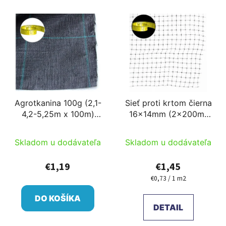
i
V
e
ý
p
p
r
i
o
s
d
p
u
r
k
Agrotkanina 100g (2,1-
Sieť proti krtom čierna
o
t
4,2-5,25m x 100m)
16x14mm (2x200m)
d
o
narezané na mieru
narezané na mieru
u
v
Skladom u dodávateľa
Skladom u dodávateľa
k
t
€1,19
€1,45
o
€0,73 / 1 m2
Jednotková
v
cena:
DO KOŠÍKA
DETAIL