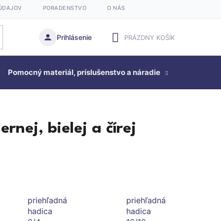
ÚDAJOV
PORADENSTVO
O NÁS
Prihlásenie
PRÁZDNY KOŠÍK
NÁKUPNÝ
Pomocný materiál, príslušenstvo a náradie
KOŠÍK
Studňová
rnej, bielej a čírej
priehľadná
priehľadná
hadica
hadica