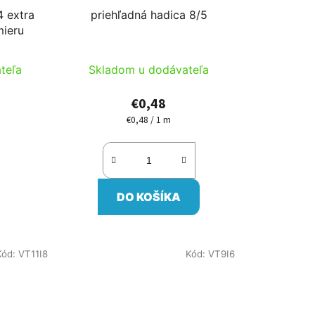
4 extra
priehľadná hadica 8/5
mieru
teľa
Skladom u dodávateľa
€0,48
€0,48 / 1 m
Jednotková
cena:
DO KOŠÍKA
Kód:
VT11I8
Kód:
VT9I6