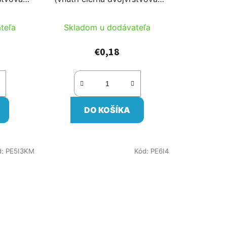
t
a 60cm/db
alebo čierna 80cm/db
o
teľa
Skladom u dodávateľa
v
€0,18
DO KOŠÍKA
d:
PE5I3KM
Kód:
PE6I4