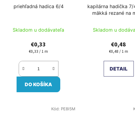
priehľadná hadica 6/4
kapilárna hadička 7/
mäkká rezané na 
Skladom u dodávateľa
Skladom u dodáva
€0,33
€0,48
€0,33 / 1 m
€0,48 / 1 m
Jednotková
Jednotková
cena:
cena:
DETAIL
DO KOŠÍKA
Kód:
PE8I5M