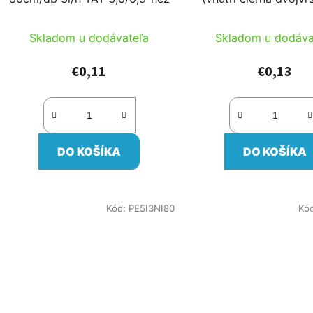
k
alebo čiern
t
Skladom u dodávateľa
Skladom u dodáva
o
v
€0,11
€0,13
DO KOŠÍKA
DO KOŠÍKA
Kód:
PE5I3NI80
Kó