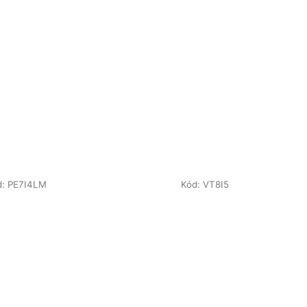
d:
PE7I4LM
Kód:
VT8I5