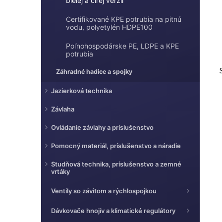
bielej a čírej verzii
l
Certifikované KPE potrubia na pitnú
vodu, polyetylén HDPE100
Poľnohospodárske PE, LDPE a KPE
potrubia
Záhradné hadice a spojky
Jazierková technika
Závlaha
Ovládanie závlahy a príslušenstvo
i
Pomocný materiál, príslušenstvo a náradie
Studňová technika, príslušenstvo a zemné
vrtáky
Ventily so závitom a rýchlospojkou
Dávkovače hnojív a klimatické regulátory