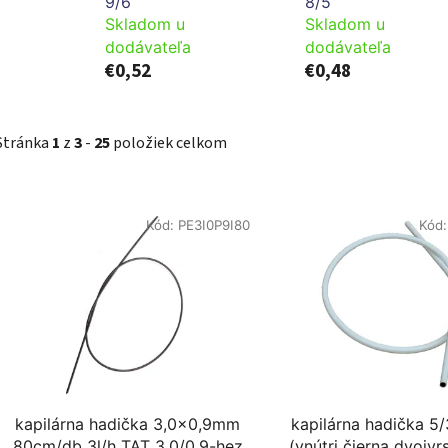
9/6
8/5
Skladom u
Skladom u
dodávateľa
dodávateľa
€0,52
€0,48
Stránka
1
z
3
-
25
položiek celkom
V
Kód:
PE3I0P9I80
Kód
ý
p
s
p
r
o
d
kapilárna hadička 3,0x0,9mm
kapilárna hadička 5/
u
80cm/db 3l/h TAT 3,0/0,9-hez
(vnútri čierna dvojvr