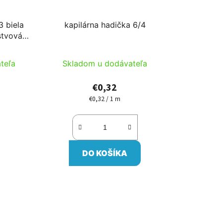
3 biela
kapilárna hadička 6/4
stvová)
zané na mieru
teľa
Skladom u dodávateľa
€0,32
€0,32 / 1 m
Jednotková
cena:
DO KOŠÍKA