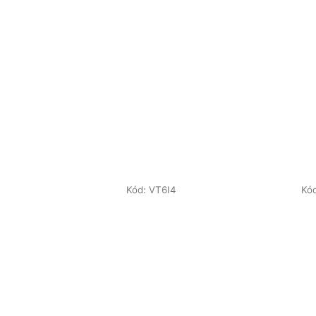
Kód:
VT6I4
Kó