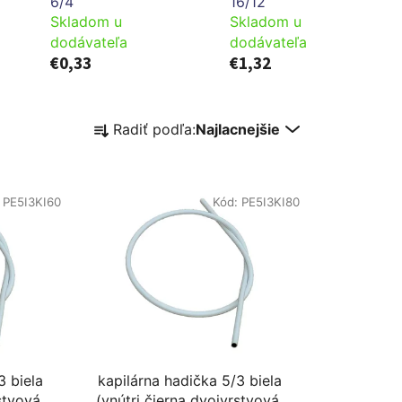
6/4
16/12
Skladom u
Skladom u
dodávateľa
dodávateľa
€0,33
€1,32
R
Radiť podľa:
Najlacnejšie
a
d
e
:
PE5I3KI60
Kód:
PE5I3KI80
n
i
e
p
r
o
d
u
3 biela
kapilárna hadička 5/3 biela
k
stvová)
(vnútri čierna dvojvrstvová)