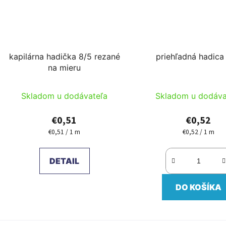
kapilárna hadička 8/5 rezané
priehľadná hadica
na mieru
Skladom u dodávateľa
Skladom u dodáva
€0,51
€0,52
€0,51 / 1 m
€0,52 / 1 m
Jednotková
Jednotková
cena:
cena:
DETAIL
DO KOŠÍKA