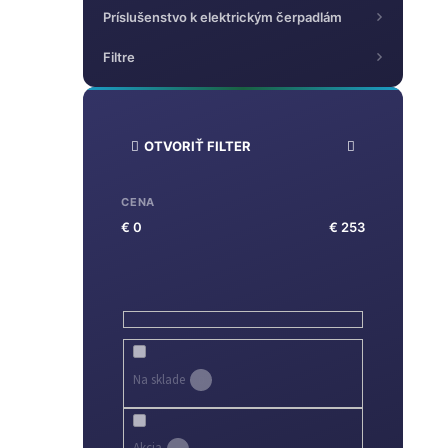
Príslušenstvo k elektrickým čerpadlám
Filtre
OTVORIŤ FILTER
CENA
€
0
€
253
Na sklade
0