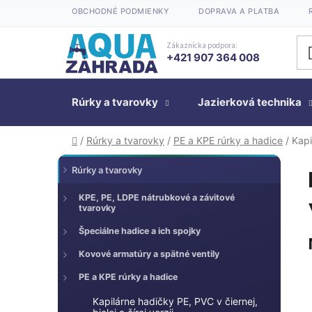
Prejsť
OBCHODNÉ PODMIENKY
DOPRAVA A PLATBA
na
obsah
Zákaznícka podpora:
+421 907 364 008
Rúrky a tvarovky
Jazierková technika
Domov
/
Rúrky a tvarovky
/
PE a KPE rúrky a hadice
/
Kapi
K
Preskočiť
B
Rúrky a tvarovky
kategórie
a
o
t
č
KPE, PE, LDPE nátrubkové a závitové
tvarovky
e
n
g
Špeciálne hadice a ich spojky
ý
ó
p
Kovové armatúry a spätné ventily
r
a
i
PE a KPE rúrky a hadice
n
e
Kapilárne hadičky PE, PVC v čiernej,
e