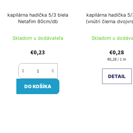
kapilárna hadička 5/3 biela
kapilárna hadička 5/
Netafim 80cm/db
(vnútri čierna dvojvr
alebo čierna re
Skladom u dodávateľa
Skladom u dodáva
€0,23
€0,28
€0,28 / 1 m
Jednotková
cena:
DETAIL
DO KOŠÍKA