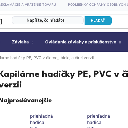
REKLAMÁCIE A VRÁTENIE TOVARU
PODMIENKY OCHRANY OSOBNÝCH 
HĽADAŤ
Závlaha
Ovládanie závlahy a príslušenstvo
lárne hadičky PE, PVC v čiernej, bielej a čírej verzii
Kapilárne hadičky PE, PVC v čie
verzii
Najpredávanejšie
priehľadná
priehľadná
hadica
hadica