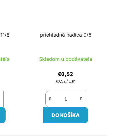
 11/8
priehľadná hadica 9/6
teľa
Skladom u dodávateľa
€0,52
€0,52 / 1 m
Jednotková
cena:
DO KOŠÍKA