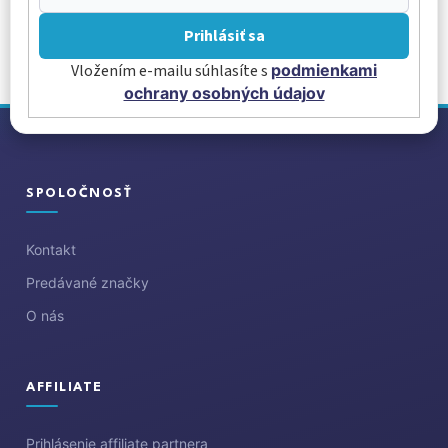
Prihlásiť sa
Vložením e-mailu súhlasíte s
podmienkami
ochrany osobných údajov
Z
á
p
ä
SPOLOČNOSŤ
t
i
Kontakt
e
Predávané značky
O nás
AFFILIATE
Prihlásenie affiliate partnera