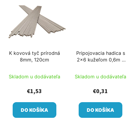
K kovová tyč prírodná
Pripojovacia hadica s
8mm, 120cm
2x6 kužeľom 0,6m s
7/4 hadicou do 200l/h
pre mikrohlavy
Skladom u dodávateľa
Skladom u dodávateľa
€1,53
€0,31
DO KOŠÍKA
DO KOŠÍKA