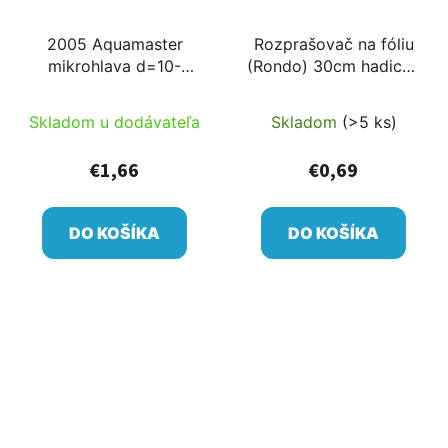
2005 Aquamaster
Rozprašovač na fóliu
mikrohlava d=10-
(Rondo) 30cm hadicou
12,5m 160-300l/h
s odnímateľným
pripojením
Skladom u dodávateľa
Skladom
(>5 ks)
€1,66
€0,69
DO KOŠÍKA
DO KOŠÍKA