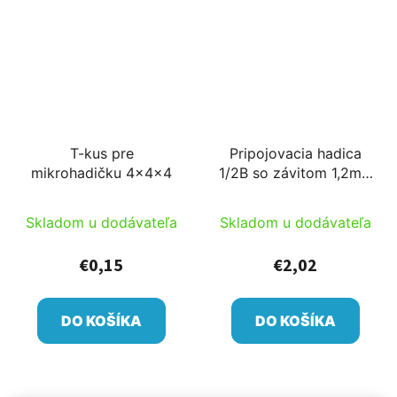
T-kus pre
Pripojovacia hadica
mikrohadičku 4x4x4
1/2B so závitom 1,2m s
12/9 hadicou s Ag
adaptérom
Skladom u dodávateľa
Skladom u dodávateľa
€0,15
€2,02
DO KOŠÍKA
DO KOŠÍKA