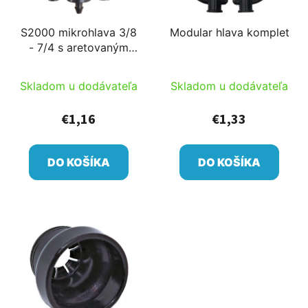
S2000 mikrohlava 3/8
Modular hlava komplet
- 7/4 s aretovaným
Meteorom 53l/h
D=1,5m alebo 6m
Skladom u dodávateľa
Skladom u dodávateľa
€1,16
€1,33
DO KOŠÍKA
DO KOŠÍKA