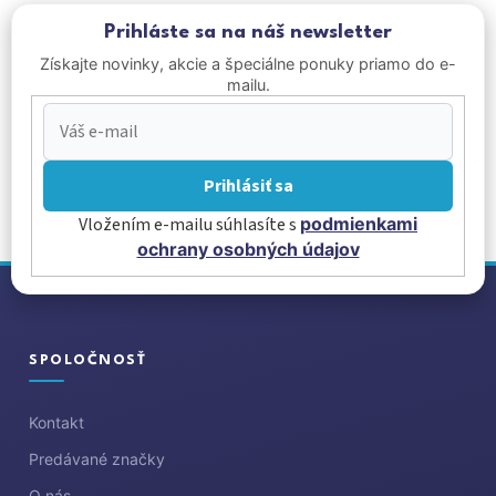
Prihláste sa na náš newsletter
Získajte novinky, akcie a špeciálne ponuky priamo do e-
mailu.
Prihlásiť sa
Vložením e-mailu súhlasíte s
podmienkami
ochrany osobných údajov
Z
á
p
ä
SPOLOČNOSŤ
t
i
Kontakt
e
Predávané značky
O nás