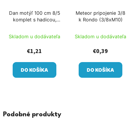
Dan motýľ 100 cm 8/5
Meteor pripojenie 3/8
komplet s hadicou,
k Rondo (3/8xM10)
vybavený 6 kužeľovou
zátkou do 250 l/h
Skladom u dodávateľa
Skladom u dodávateľa
trysky pre NDJ 2005
postrekovač
€1,21
€0,39
DO KOŠÍKA
DO KOŠÍKA
Podobné produkty