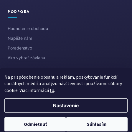
PODPORA
Hodnotenie obchodu
Napíšte nám
Poradenstvo
Ako vybrať závlahu
Na prispôsobenie obsahu a reklám, poskytovanie funkcií
sociálnych médií a analýzu návštevnosti používame súbory
cookie. Viac informácií
tu
.
Nastavenie
Vytvoril Shoptet
Copyright 2026
Aquazahrada
. Všetky práva vyhradené.
Upraviť
Odmietnuť
Súhlasím
nastavenie cookies
Created by Gaelta