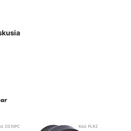
skusia
var
ód:
DS10PC
Kód:
PLRZ