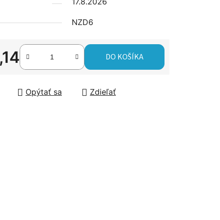
17.8.2026
NZD6
čiek.
,14
DO KOŠÍKA
tková cena:
Opýtať sa
Zdieľať