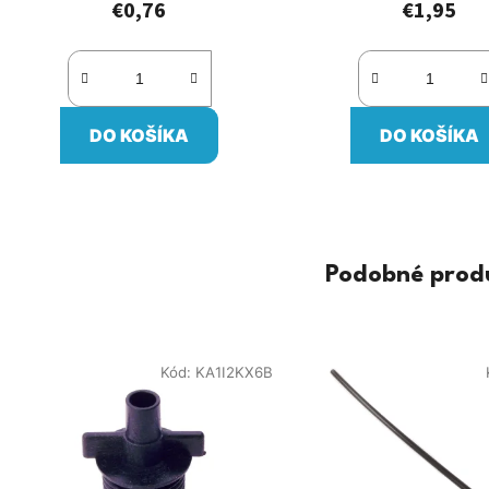
€0,76
€1,95
DO KOŠÍKA
DO KOŠÍKA
Podobné prod
Kód:
KA1I2KX6B