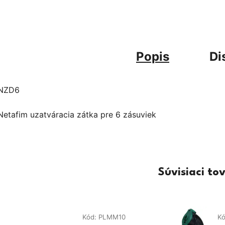
Popis
Di
NZD6
Netafim uzatváracia zátka pre 6 zásuviek
Súvisiaci to
Kód:
PLMM10
K