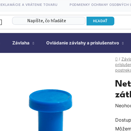
REKLAMÁCIE A VRÁTENIE TOVARU
PODMIENKY OCHRANY OSOBNÝCH 
HĽADAŤ
Závlaha
Ovládanie závlahy a príslušenstvo
Domov
/
Závl
prísluše
postre
Net
zát
Prieme
Neoho
hodnot
Dostup
produk
Môžeme
je