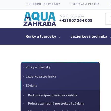
Prejsť
OBCHODNÉ PODMIENKY
DOPRAVA A PLATBA
na
obsah
Zákaznícka podpora:
+421 907 364 008
Rúrky a tvarovky
Jazierková technika
K
Preskočiť
B
Rúrky a tvarovky
kategórie
a
o
t
Jazierková technika
č
e
n
Závlaha
g
ý
ó
Parková a športovisková závlaha
p
r
a
Poľná a záhradná postreková závlaha
i
n