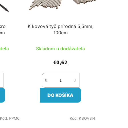
kro
K kovová tyč prírodná 5,5mm,
cm
100cm
teľa
Skladom u dodávateľa
€0,62
DO KOŠÍKA
Kód:
PPM6
Kód:
KBOV8I4