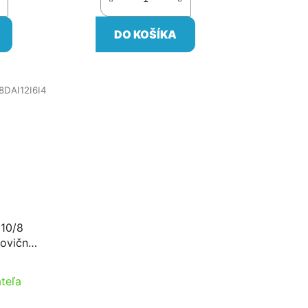
DO KOŠÍKA
I8DAI12I6I4
 10/8
lovičnou
F
teľa