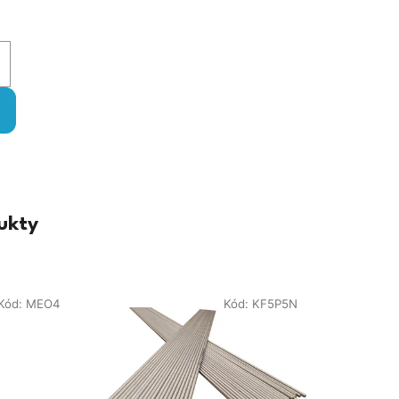
ukty
Kód:
MEO4
Kód:
KF5P5N