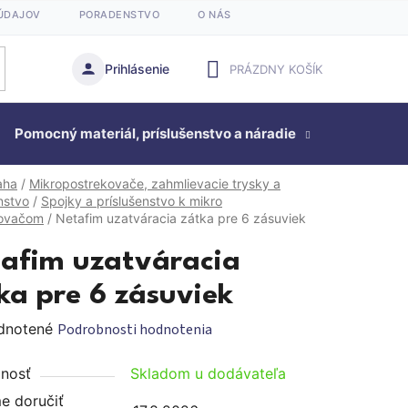
ÚDAJOV
PORADENSTVO
O NÁS
Prihlásenie
PRÁZDNY KOŠÍK
NÁKUPNÝ
Pomocný materiál, príslušenstvo a náradie
KOŠÍK
Studňová
aha
/
Mikropostrekovače, zahmlievacie trysky a
nstvo
/
Spojky a príslušenstvo k mikro
kovačom
/
Netafim uzatváracia zátka pre 6 zásuviek
afim uzatváracia
ka pre 6 zásuviek
rné
dnotené
Podrobnosti hodnotenia
enie
nosť
Skladom u dodávateľa
tu
 doručiť