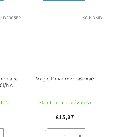
d:
D2005FP
Kód:
DMD
rohlava
Magic Drive rozprašovač
l/h s
u tyčou
teľa
Skladom u dodávateľa
€15,87