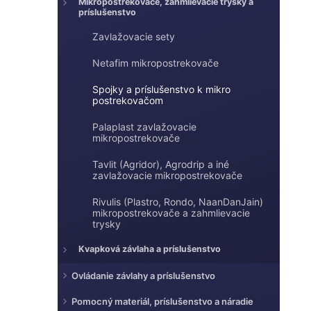
e
Mikropostrekovače, zahmlievacie trysky a
e
príslušenstvo
l
Zavlažovacie sety
Netafim mikropostrekovače
Spojky a príslušenstvo k mikro
postrekovačom
Palaplast zavlažovacie
mikropostrekovače
Tavlit (Agridor), Agrodrip a iné
zavlažovacie mikropostrekovače
Rivulis (Plastro, Rondo, NaanDanJain)
mikropostrekovače a zahmlievacie
trysky
Kvapková závlaha a príslušenstvo
Ovládanie závlahy a príslušenstvo
Pomocný materiál, príslušenstvo a náradie