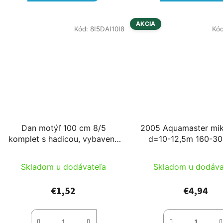
AKCIA
Kód:
8I5DAI10I8
Kó
Dan motýľ 100 cm 8/5
2005 Aquamaster mik
komplet s hadicou, vybavený
d=10-12,5m 160-300
8 kužeľovou zátkou
výstupom, s kovovo
Skladom u dodávateľa
Skladom u dodáva
€1,52
€4,94