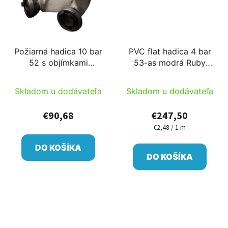
Požiarná hadica 10 bar
PVC flat hadica 4 bar
52 s objímkami
53-as modrá Ruby
20m/cievka (tkaná)
100m/cievka PM
/cievka
Skladom u dodávateľa
Skladom u dodávateľa
€90,68
€247,50
€2,48 / 1 m
Jednotková
cena:
DO KOŠÍKA
DO KOŠÍKA