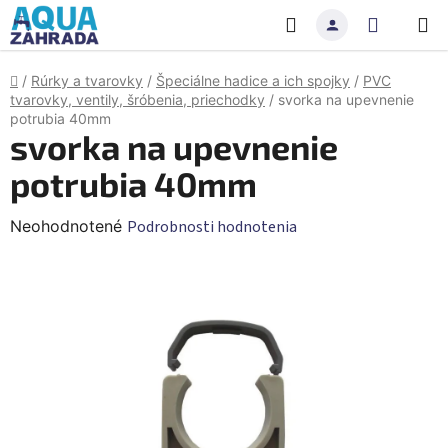
Prejsť
Hľadať
NÁKU
na
obsah
KOŠÍK
Domov
/
Rúrky a tvarovky
/
Špeciálne hadice a ich spojky
/
PVC
tvarovky, ventily, šróbenia, priechodky
/
svorka na upevnenie
potrubia 40mm
svorka na upevnenie
potrubia 40mm
Priemerné
Neohodnotené
Podrobnosti hodnotenia
hodnotenie
produktu
je
0,0
z
5
hviezdičiek.