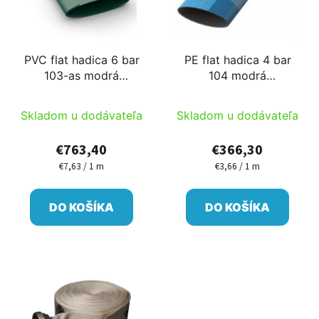
PVC flat hadica 6 bar
PE flat hadica 4 bar
103-as modrá
104 modrá
100m/cievka Ib
100m/cievka SAB
Skladom u dodávateľa
Skladom u dodávateľa
€763,40
€366,30
€7,63 / 1 m
€3,66 / 1 m
Jednotková
Jednotková
cena:
cena:
DO KOŠÍKA
DO KOŠÍKA