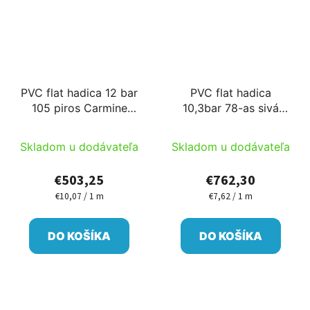
PVC flat hadica 12 bar
PVC flat hadica
105 piros Carmine
10,3bar 78-as sivá
50m/cievka PM
100m/cievka Sun-Flow
Skladom u dodávateľa
Skladom u dodávateľa
€503,25
€762,30
€10,07 / 1 m
€7,62 / 1 m
Jednotková
Jednotková
cena:
cena:
DO KOŠÍKA
DO KOŠÍKA