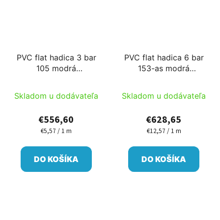
PVC flat hadica 3 bar
PVC flat hadica 6 bar
105 modrá
153-as modrá
100m/cievka s
50m/cievka Ib
zabudovaným
Skladom u dodávateľa
Skladom u dodávateľa
pripojením každých 75
cm PM
€556,60
€628,65
€5,57 / 1 m
€12,57 / 1 m
Jednotková
Jednotková
cena:
cena:
DO KOŠÍKA
DO KOŠÍKA