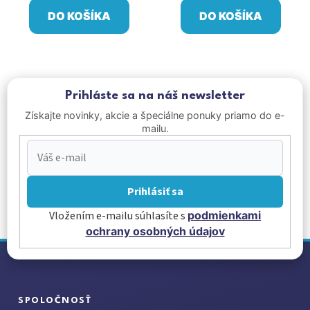
DO KOŠÍKA
DO KOŠÍKA
Prihláste sa na náš newsletter
Získajte novinky, akcie a špeciálne ponuky priamo do e-
mailu.
Prihlásiť sa
Vložením e-mailu súhlasíte s
podmienkami
ochrany osobných údajov
Z
á
p
ä
SPOLOČNOSŤ