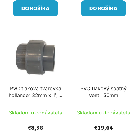
DO KOŠÍKA
DO KOŠÍKA
PVC tlaková tvarovka
PVC tlakový spätný
hollander 32mm x 1\" s
ventil 50mm
vnútorným závitom
Skladom u dodávateľa
Skladom u dodávateľa
€8,38
€19,64