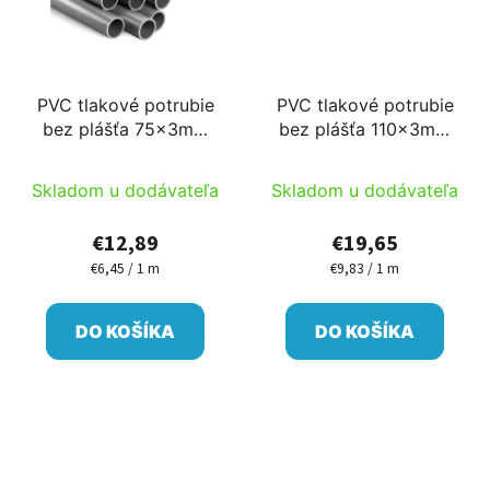
PVC tlakové potrubie
PVC tlakové potrubie
bez plášťa 75x3mm
bez plášťa 110x3mm
2m/ks
2m/ks
Skladom u dodávateľa
Skladom u dodávateľa
€12,89
€19,65
€6,45 / 1 m
€9,83 / 1 m
Jednotková
Jednotková
cena:
cena:
DO KOŠÍKA
DO KOŠÍKA