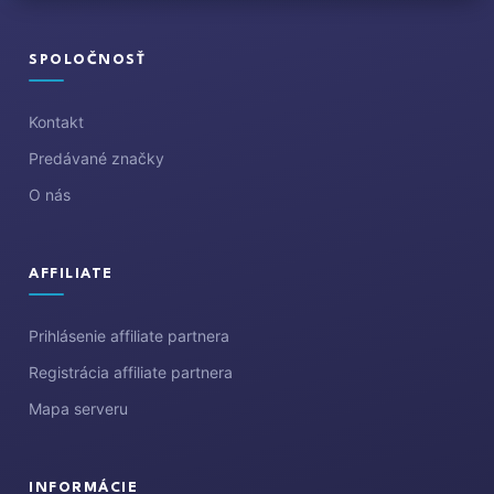
á
p
ä
SPOLOČNOSŤ
t
i
Kontakt
e
Predávané značky
O nás
AFFILIATE
Prihlásenie affiliate partnera
Registrácia affiliate partnera
Mapa serveru
INFORMÁCIE