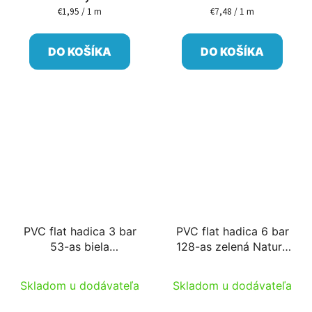
€1,95 / 1 m
€7,48 / 1 m
Jednotková
Jednotková
cena:
cena:
DO KOŠÍKA
DO KOŠÍKA
PVC flat hadica 3 bar
PVC flat hadica 6 bar
53-as biela
128-as zelená Nature
50m/cievka B
50m/cievka PM
Skladom u dodávateľa
Skladom u dodávateľa