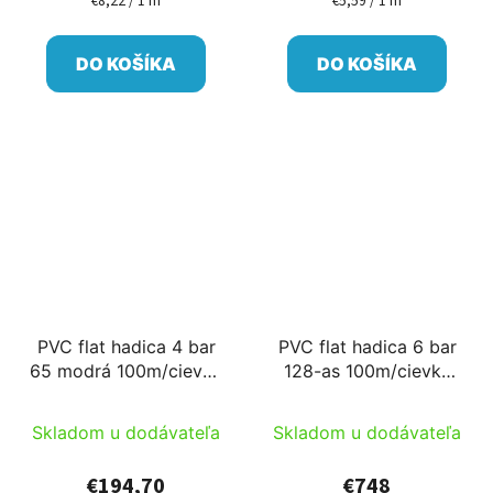
€8,22 / 1 m
€5,59 / 1 m
cena:
cena:
DO KOŠÍKA
DO KOŠÍKA
PVC flat hadica 4 bar
PVC flat hadica 6 bar
65 modrá 100m/cievka
128-as 100m/cievka
Čína
Čína
Skladom u dodávateľa
Skladom u dodávateľa
€194,70
€748