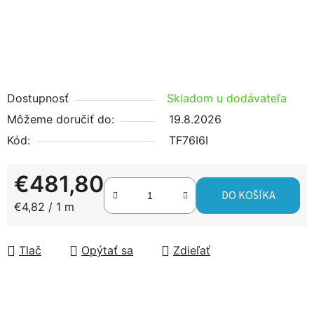
Dostupnosť
Skladom u dodávateľa
Môžeme doručiť do:
19.8.2026
Kód:
TF76I6I
€481,80
DO KOŠÍKA
Jednotková cena:
€4,82 / 1 m
Tlač
Opýtať sa
Zdieľať