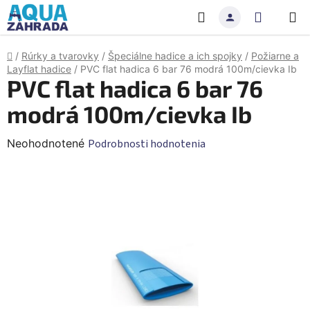
Prejsť
Hľadať
NÁKU
na
obsah
KOŠÍK
Domov
/
Rúrky a tvarovky
/
Špeciálne hadice a ich spojky
/
Požiarne a
Layflat hadice
/
PVC flat hadica 6 bar 76 modrá 100m/cievka Ib
PVC flat hadica 6 bar 76
modrá 100m/cievka Ib
Priemerné
Neohodnotené
Podrobnosti hodnotenia
hodnotenie
produktu
je
0,0
z
5
hviezdičiek.