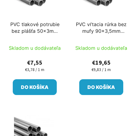
PVC tlakové potrubie
PVC vŕtacia rúrka bez
bez plášťa 50x3mm
mufy 90x3,5mm
2m/ks
2m/ks
Skladom u dodávateľa
Skladom u dodávateľa
€7,55
€19,65
€3,78 / 1 m
€9,83 / 1 m
Jednotková
Jednotková
cena:
cena:
DO KOŠÍKA
DO KOŠÍKA