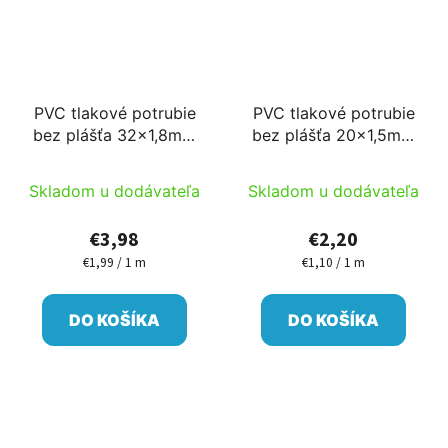
PVC tlakové potrubie
PVC tlakové potrubie
bez plášťa 32x1,8mm
bez plášťa 20x1,5mm
2m/ks
2m/ks
Skladom u dodávateľa
Skladom u dodávateľa
€3,98
€2,20
€1,99 / 1 m
€1,10 / 1 m
Jednotková
Jednotková
cena:
cena:
DO KOŠÍKA
DO KOŠÍKA