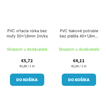
PVC vŕtacia rúrka bez
PVC tlakové potrubie
mufy 50x1,8mm 2m/ks
bez plášťa 40x1,8mm
2m/ks
Skladom u dodávateľa
Skladom u dodávateľa
€5,72
€4,11
€2,86 / 1 m
€2,06 / 1 m
Jednotková
Jednotková
cena:
cena:
DO KOŠÍKA
DO KOŠÍKA