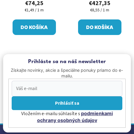
€74,25
€427,35
€1,49 / 1 m
€8,55 / 1 m
Jednotková
Jednotková
cena:
cena:
DO KOŠÍKA
DO KOŠÍKA
Prihláste sa na náš newsletter
Získajte novinky, akcie a špeciálne ponuky priamo do e-
mailu.
Prihlásiť sa
Vložením e-mailu súhlasíte s
podmienkami
ochrany osobných údajov
Z