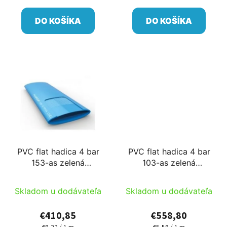
cena:
cena:
DO KOŠÍKA
DO KOŠÍKA
PVC flat hadica 4 bar
PVC flat hadica 4 bar
153-as zelená
103-as zelená
50m/cievka Ib
100m/cievka Ib
Skladom u dodávateľa
Skladom u dodávateľa
€410,85
€558,80
Jednotková
Jednotková