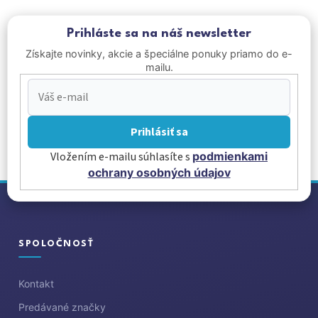
Prihláste sa na náš newsletter
Získajte novinky, akcie a špeciálne ponuky priamo do e-
mailu.
Prihlásiť sa
Vložením e-mailu súhlasíte s
podmienkami
ochrany osobných údajov
Z
á
p
ä
SPOLOČNOSŤ
t
i
Kontakt
e
Predávané značky