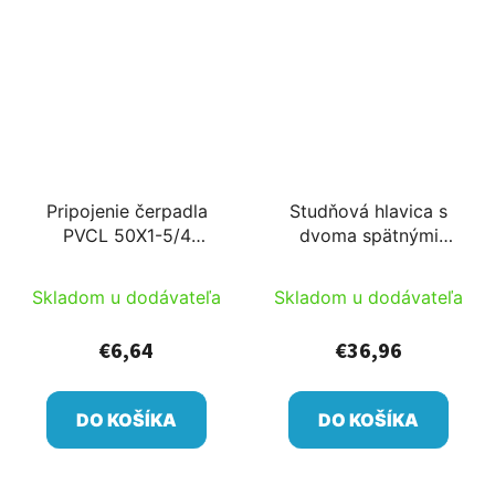
Pripojenie čerpadla
Studňová hlavica s
PVCL 50X1-5/4
dvoma spätnými
342804-05
ventilmi 40 kútfej
32/40 40-40 341007
Skladom u dodávateľa
Skladom u dodávateľa
€6,64
€36,96
DO KOŠÍKA
DO KOŠÍKA