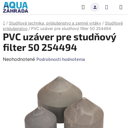
Prejsť
Hľadať
NÁKU
na
obsah
KOŠÍK
Domov
/
Studňová technika, príslušenstvo a zemné vrtáky
/
Studňové
príslušenstvo
/
PVC uzáver pre studňový filter 50 254494
PVC uzáver pre studňový
filter 50 254494
Priemerné
Neohodnotené
Podrobnosti hodnotenia
hodnotenie
produktu
je
0,0
z
5
hviezdičiek.