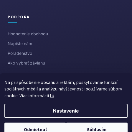
PODPORA
Hodnotenie obchodu
Napíšte nám
Poradenstvo
Ako vybrať závlahu
Na prispôsobenie obsahu a reklám, poskytovanie funkcií
sociálnych médií a analýzu návštevnosti používame súbory
cookie. Viac informácií
tu
.
Nastavenie
Vytvoril Shoptet
Copyright 2026
Aquazahrada
. Všetky práva vyhradené.
Upraviť
Odmietnuť
Súhlasím
nastavenie cookies