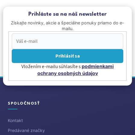
Prihláste sa na náš newsletter
Získajte novinky, akcie a špeciálne ponuky priamo do e-
mailu.
Prihlásiť sa
Vložením e-mailu súhlasíte s
podmienkami
ochrany osobných údajov
Z
á
p
ä
SPOLOČNOSŤ
t
i
Kontakt
e
Predávané značky