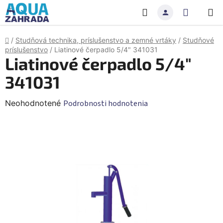
Prejsť
Hľadať
NÁKU
na
obsah
KOŠÍK
Domov
/
Studňová technika, príslušenstvo a zemné vrtáky
/
Studňové
príslušenstvo
/
Liatinové čerpadlo 5/4" 341031
Liatinové čerpadlo 5/4"
341031
Priemerné
Neohodnotené
Podrobnosti hodnotenia
hodnotenie
produktu
je
0,0
z
5
hviezdičiek.