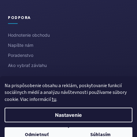
PODPORA
Hodnotenie obchodu
Napíšte nám
Poradenstvo
Ako vybrať závlahu
Na prispôsobenie obsahu a reklám, poskytovanie funkcií
sociálnych médií a analýzu návštevnosti používame súbory
cookie. Viac informácií
tu
.
Nastavenie
Vytvoril Shoptet
Copyright 2026
Aquazahrada
. Všetky práva vyhradené.
Upraviť
Odmietnuť
Súhlasím
nastavenie cookies