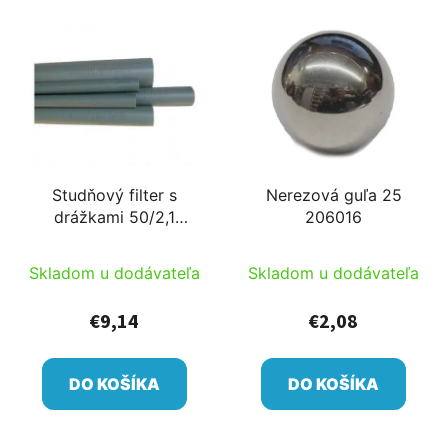
Studňový filter s
Nerezová guľa 25
drážkami 50/2,1
206016
335304-305
Skladom u dodávateľa
Skladom u dodávateľa
€9,14
€2,08
DO KOŠÍKA
DO KOŠÍKA