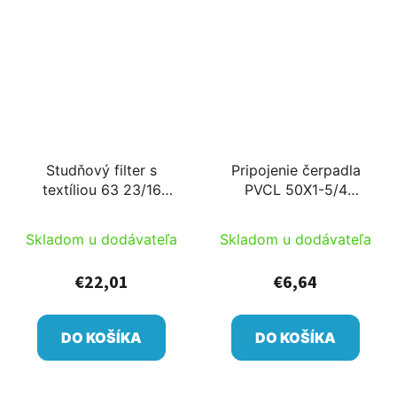
Studňový filter s
Pripojenie čerpadla
textíliou 63 23/16
PVCL 50X1-5/4
riedka 335024
342804-05
Skladom u dodávateľa
Skladom u dodávateľa
€22,01
€6,64
DO KOŠÍKA
DO KOŠÍKA