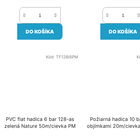
cena:
cena:
DO KOŠÍKA
DO KOŠÍKA
Kód:
TF128I6PM
K
PVC flat hadica 6 bar 128-as
Požiarná hadica 10 b
zelená Nature 50m/cievka PM
objímkami 20m/cievka
/cievka