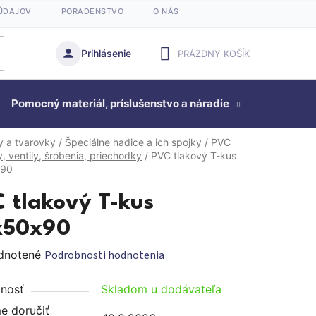
ÚDAJOV
PORADENSTVO
O NÁS
Prihlásenie
PRÁZDNY KOŠÍK
NÁKUPNÝ
Pomocný materiál, príslušenstvo a náradie
KOŠÍK
Studňová
y a tvarovky
/
Špeciálne hadice a ich spojky
/
PVC
, ventily, šróbenia, priechodky
/
PVC tlakový T-kus
90
 tlakový T-kus
x50x90
rné
dnotené
Podrobnosti hodnotenia
enie
nosť
Skladom u dodávateľa
tu
 doručiť