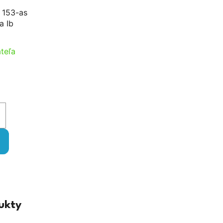
r 153-as
a Ib
teľa
ukty