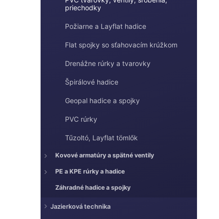
e
priechodky
e
l
Požiarne a Layflat hadice
Flat spojky so sťahovacím krúžkom
Drenážne rúrky a tvarovky
Špirálové hadice
Geopal hadice a spojky
PVC rúrky
Tűzoltó, Layflat tömlők
Kovové armatúry a spätné ventily
PE a KPE rúrky a hadice
Záhradné hadice a spojky
Jazierková technika