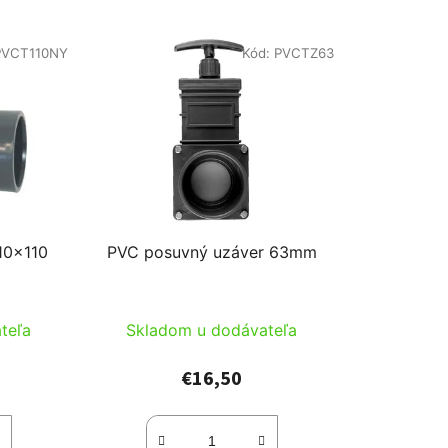
PVCT110NY
Kód:
PVCTZ63
10x110
PVC posuvný uzáver 63mm
teľa
Skladom u dodávateľa
€16,50