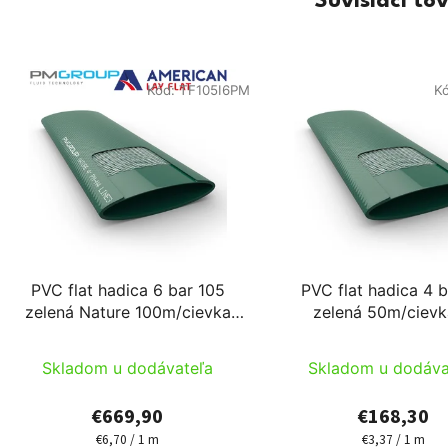
Súvisiaci to
Kód:
TF105I6PM
K
PVC flat hadica 6 bar 105
PVC flat hadica 4 
zelená Nature 100m/cievka
zelená 50m/cievk
PM
Skladom u dodávateľa
Skladom u dodáva
€669,90
€168,30
€6,70 / 1 m
€3,37 / 1 m
Jednotková
Jednotková