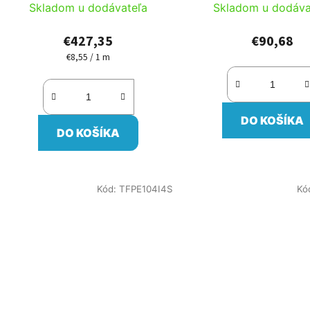
Skladom u dodávateľa
Skladom u dodáva
€427,35
€90,68
€8,55 / 1 m
Jednotková
cena:
DO KOŠÍKA
DO KOŠÍKA
Kód:
TFPE104I4S
Kó