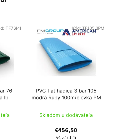
var
ód:
TF76I4I
Kód:
TF105I3PM
bar 76
PVC flat hadica 3 bar 105
a Ib
modrá Ruby 100m/cievka PM
teľa
Skladom u dodávateľa
€456,50
€4,57 / 1 m
Jednotková