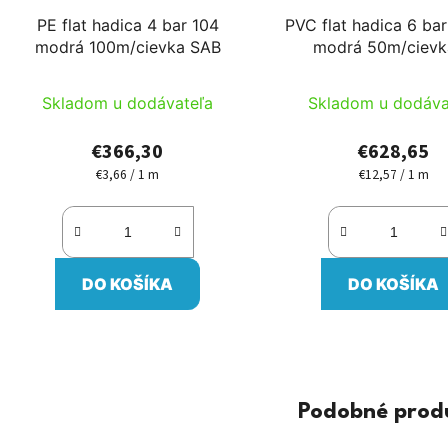
PE flat hadica 4 bar 104
PVC flat hadica 6 ba
modrá 100m/cievka SAB
modrá 50m/cievk
Skladom u dodávateľa
Skladom u dodáva
€366,30
€628,65
€3,66 / 1 m
€12,57 / 1 m
Jednotková
Jednotková
cena:
cena:
DO KOŠÍKA
DO KOŠÍKA
Podobné prod