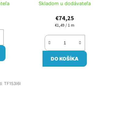
teľa
Skladom u dodávateľa
€74,25
€1,49 / 1 m
Jednotková
cena:
DO KOŠÍKA
d:
TF153I6I