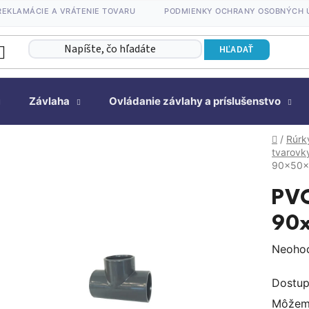
REKLAMÁCIE A VRÁTENIE TOVARU
PODMIENKY OCHRANY OSOBNÝCH 
HĽADAŤ
Závlaha
Ovládanie závlahy a príslušenstvo
Domov
/
Rúrk
tvarovky
90x50x
PVC
90
Prieme
Neoho
hodnot
Dostup
produk
Môžeme
je