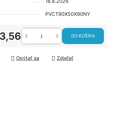
18.8.2026
PVCT90X50X90NY
čiek.
3,56
DO KOŠÍKA
tková cena:
Opýtať sa
Zdieľať