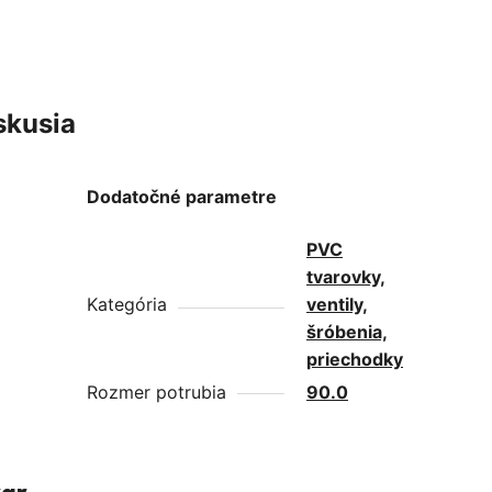
skusia
Dodatočné parametre
PVC
tvarovky,
Kategória
ventily,
šróbenia,
priechodky
Rozmer potrubia
90.0