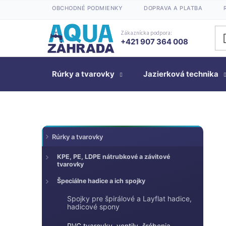
Prejsť
OBCHODNÉ PODMIENKY
DOPRAVA A PLATBA
na
obsah
Zákaznícka podpora:
+421 907 364 008
Rúrky a tvarovky
Jazierková technika
K
Preskočiť
B
Rúrky a tvarovky
kategórie
a
o
t
č
KPE, PE, LDPE nátrubkové a závitové
tvarovky
e
n
g
Špeciálne hadice a ich spojky
ý
ó
p
Spojky pre špirálové a Layflat hadice,
r
hadicové spony
a
i
n
PVC tvarovky, ventily, šróbenia,