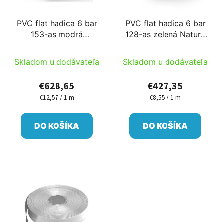
PVC flat hadica 6 bar
PVC flat hadica 6 bar
153-as modrá
128-as zelená Nature
50m/cievka Ib
50m/cievka PM
Skladom u dodávateľa
Skladom u dodávateľa
€628,65
€427,35
€12,57 / 1 m
€8,55 / 1 m
Jednotková
Jednotková
cena:
cena:
DO KOŠÍKA
DO KOŠÍKA