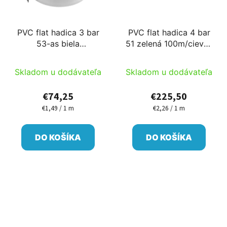
PVC flat hadica 3 bar
PVC flat hadica 4 bar
53-as biela
51 zelená 100m/cievka
50m/cievka B
Ib
Skladom u dodávateľa
Skladom u dodávateľa
€74,25
€225,50
€1,49 / 1 m
€2,26 / 1 m
Jednotková
Jednotková
cena:
cena:
DO KOŠÍKA
DO KOŠÍKA