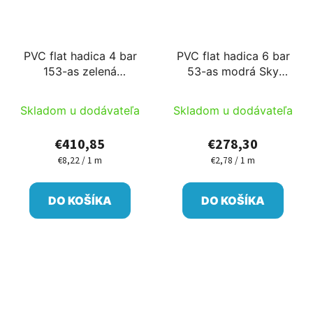
PVC flat hadica 4 bar
PVC flat hadica 6 bar
153-as zelená
53-as modrá Sky
50m/cievka Ib
100m/cievka PM
Skladom u dodávateľa
Skladom u dodávateľa
€410,85
€278,30
€8,22 / 1 m
€2,78 / 1 m
Jednotková
Jednotková
cena:
cena:
DO KOŠÍKA
DO KOŠÍKA