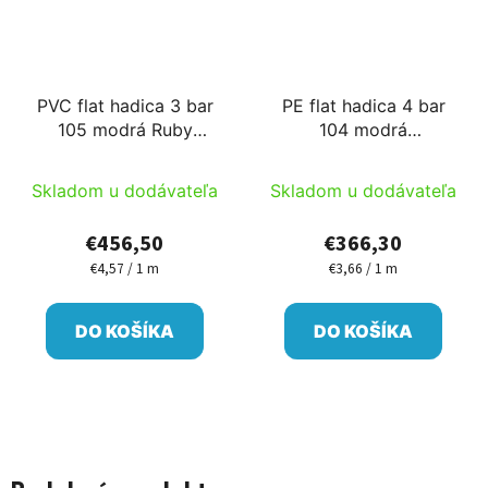
PVC flat hadica 3 bar
PE flat hadica 4 bar
105 modrá Ruby
104 modrá
100m/cievka PM
100m/cievka SAB
Skladom u dodávateľa
Skladom u dodávateľa
€456,50
€366,30
€4,57 / 1 m
€3,66 / 1 m
Jednotková
Jednotková
cena:
cena:
DO KOŠÍKA
DO KOŠÍKA