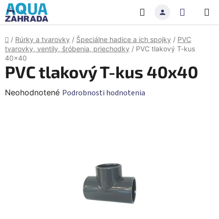
Prejsť
Hľadať
NÁKU
na
obsah
KOŠÍK
Domov
/
Rúrky a tvarovky
/
Špeciálne hadice a ich spojky
/
PVC
tvarovky, ventily, šróbenia, priechodky
/
PVC tlakový T-kus
40x40
PVC tlakový T-kus 40x40
Priemerné
Neohodnotené
Podrobnosti hodnotenia
hodnotenie
produktu
je
0,0
z
5
hviezdičiek.