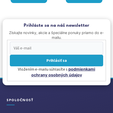
Prihláste sa na náš newsletter
Získajte novinky, akcie a špeciálne ponuky priamo do e-
mailu.
Prihlásiť sa
Vložením e-mailu súhlasíte s
podmienkami
ochrany osobných údajov
Z
á
p
ä
SPOLOČNOSŤ
t