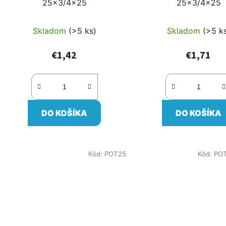
25x3/4x25
25x3/4x25
k
t
Skladom
(>5 ks)
Skladom
(>5 k
o
v
€1,42
€1,71
DO KOŠÍKA
DO KOŠÍKA
Kód:
POT25
Kód:
PO