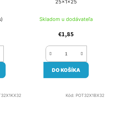
25x1x25
t
o
s)
Skladom u dodávateľa
v
€1,85
DO KOŠÍKA
T32X1KX32
Kód:
POT32X1BX32