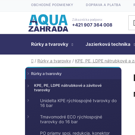
Prejsť
OBCHODNÉ PODMIENKY
DOPRAVA A PLATBA
na
obsah
Zákaznícka podpora:
+421 907 364 008
Rúrky a tvarovky
Jazierková technika
Domov
/
Rúrky a tvarovky
/
KPE, PE, LDPE nátrubkové a z
K
Preskočiť
B
Rúrky a tvarovky
kategórie
a
o
t
č
KPE, PE, LDPE nátrubkové a závitové
tvarovky
e
n
g
Unidelta KPE rýchlospojné tvarovky do
ý
ó
16 bar
p
r
a
Tmavomodré ECO rýchlospojné
i
tvarovky do 16 bar
n
e
e
PO priamy spoj, redukcia, konektor