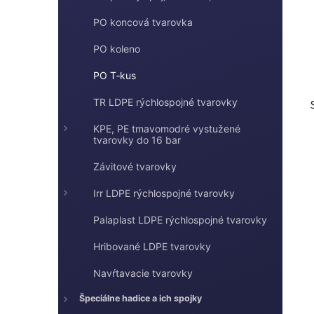
l
PO koncová tvarovka
PO koleno
PO T‑kus
TR LDPE rýchlospojné tvarovky
KPE, PE tmavomodré vystužené
tvarovky do 16 bar
Závitové tvarovky
Irr LDPE rýchlospojné tvarovky
i
Palaplast LDPE rýchlospojné tvarovky
Hribované LDPE tvarovky
Navŕtavacie tvarovky
Špeciálne hadice a ich spojky