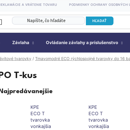
REKLAMÁCIE A VRÁTENIE TOVARU
PODMIENKY OCHRANY OSOBNÝCH 
HĽADAŤ
Závlaha
Ovládanie závlahy a príslušenstvo
ávitové tvarovky
/
Tmavomodré ECO rýchlospojné tvarovky do 16 b
PO T‑kus
Najpredávanejšie
KPE
KPE
ECO T
ECO T
tvarovka
tvarovka
vonkajšia
vonkajšia