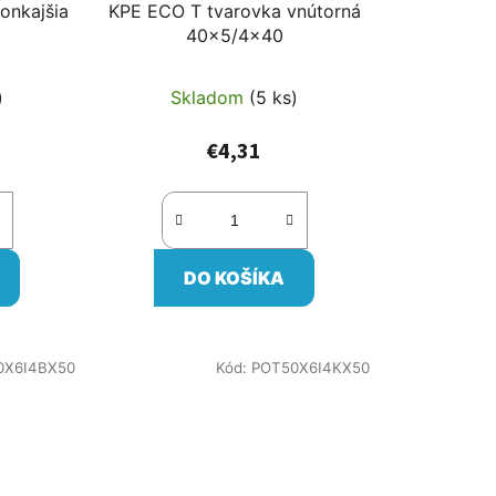
onkajšia
KPE ECO T tvarovka vnútorná
40x5/4x40
)
Skladom
(5 ks)
€4,31
DO KOŠÍKA
0X6I4BX50
Kód:
POT50X6I4KX50