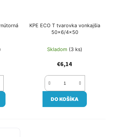
vnútorná
KPE ECO T tvarovka vonkajšia
50x6/4x50
)
Skladom
(3 ks)
€6,14
DO KOŠÍKA
4