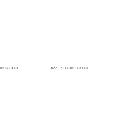
0X5I4KX40
Kód:
POT40X5I4BX40