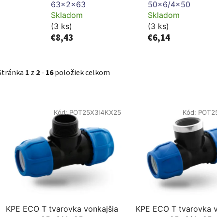
63x2x63
50x6/4x50
Skladom
Skladom
(3 ks)
(3 ks)
€8,43
€6,14
Stránka
1
z
2
-
16
položiek celkom
V
Kód:
POT25X3I4KX25
Kód:
POT2
ý
p
s
p
r
o
d
KPE ECO T tvarovka vonkajšia
KPE ECO T tvarovka 
u