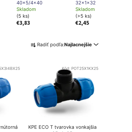
40x5/4x40
32x1x32
Skladom
Skladom
(5 ks)
(>5 ks)
€3,83
€2,45
R
Radiť podľa:
Najlacnejšie
a
d
e
5X3I4BX25
Kód:
POT25X1KX25
n
i
e
p
r
o
d
u
vnútorná
KPE ECO T tvarovka vonkajšia
k