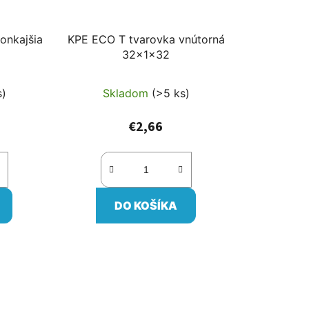
onkajšia
KPE ECO T tvarovka vnútorná
32x1x32
s)
Skladom
(>5 ks)
€2,66
DO KOŠÍKA