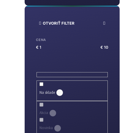
OTVORIŤ FILTER
CENA
€
1
€
10
Na sklade
15
Akcia
0
Novinka
0