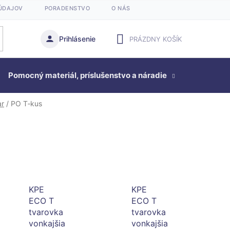
ÚDAJOV
PORADENSTVO
O NÁS
Prihlásenie
PRÁZDNY KOŠÍK
NÁKUPNÝ
Pomocný materiál, príslušenstvo a náradie
KOŠÍK
Studňová
ar
/
PO T‑kus
KPE
KPE
ECO T
ECO T
tvarovka
tvarovka
vonkajšia
vonkajšia