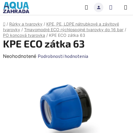
Prejsť
Hľadať
NÁKU
na
obsah
KOŠÍK
Domov
/
Rúrky a tvarovky
/
KPE, PE, LDPE nátrubkové a závitové
tvarovky
/
Tmavomodré ECO rýchlospojné tvarovky do 16 bar
/
PO koncová tvarovka
/
KPE ECO zátka 63
KPE ECO zátka 63
Priemerné
Neohodnotené
Podrobnosti hodnotenia
hodnotenie
produktu
je
0,0
z
5
hviezdičiek.