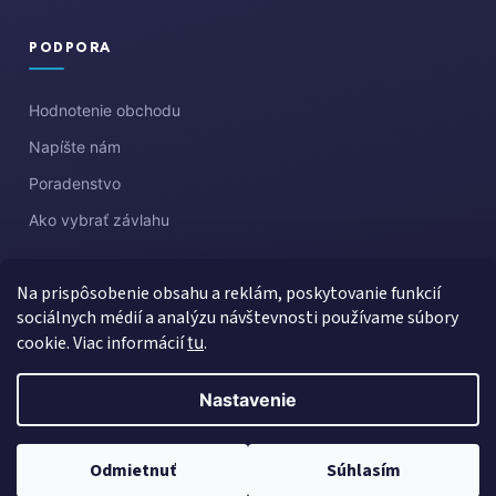
PODPORA
Hodnotenie obchodu
Napíšte nám
Poradenstvo
Ako vybrať závlahu
Na prispôsobenie obsahu a reklám, poskytovanie funkcií
sociálnych médií a analýzu návštevnosti používame súbory
cookie. Viac informácií
tu
.
Nastavenie
Vytvoril Shoptet
Copyright 2026
Aquazahrada
. Všetky práva vyhradené.
Upraviť
Odmietnuť
Súhlasím
nastavenie cookies
Created by Gaelta