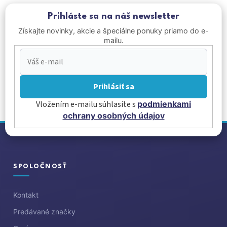
Prihláste sa na náš newsletter
Získajte novinky, akcie a špeciálne ponuky priamo do e-
mailu.
Prihlásiť sa
Vložením e-mailu súhlasíte s
podmienkami
ochrany osobných údajov
Z
á
p
ä
SPOLOČNOSŤ
t
i
Kontakt
e
Predávané značky