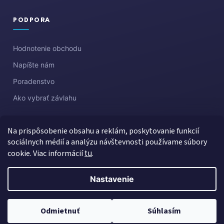
PODPORA
Hodnotenie obchodu
Napíšte nám
Poradenstvo
Ako vybrať závlahu
Na prispôsobenie obsahu a reklám, poskytovanie funkcií
sociálnych médií a analýzu návštevnosti používame súbory
cookie. Viac informácií
tu
.
Nastavenie
Vytvoril Shoptet
Copyright 2026
Aquazahrada
. Všetky práva vyhradené.
Upraviť
Odmietnuť
Súhlasím
nastavenie cookies
Created by Gaelta