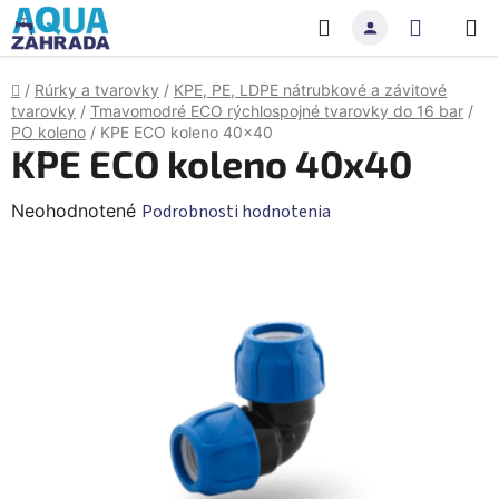
Prejsť
Hľadať
NÁKU
na
obsah
KOŠÍK
Domov
/
Rúrky a tvarovky
/
KPE, PE, LDPE nátrubkové a závitové
tvarovky
/
Tmavomodré ECO rýchlospojné tvarovky do 16 bar
/
PO koleno
/
KPE ECO koleno 40x40
KPE ECO koleno 40x40
Priemerné
Neohodnotené
Podrobnosti hodnotenia
hodnotenie
produktu
je
0,0
z
5
hviezdičiek.