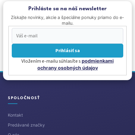
Prihláste sa na náš newsletter
Získajte novinky, akcie a špeciálne ponuky priamo do e-
mailu.
Prihlásiť sa
Vložením e-mailu súhlasíte s
podmienkami
ochrany osobných údajov
Z
á
p
ä
SPOLOČNOSŤ
t
i
Kontakt
e
Predávané značky
O nás