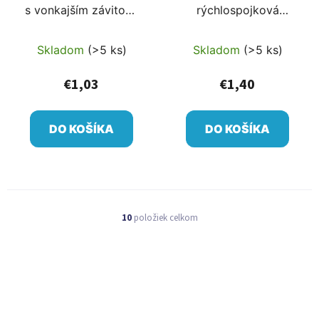
s vonkajším závitom,
rýchlospojková
rýchlospojková
tvarovka
tvarovka
Skladom
(>5 ks)
Skladom
(>5 ks)
€1,03
€1,40
DO KOŠÍKA
DO KOŠÍKA
10
položiek celkom
O
v
l
á
d
a
c