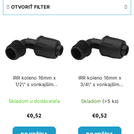
e
OTVORIŤ FILTER
n
i
V
e
ý
p
p
r
i
o
s
d
p
u
r
k
IRR koleno 16mm x
IRR koleno 16mm x
o
t
1/2\" s vonkajším
3/4\" s vonkajším
d
o
závitom,
závitom,
u
v
rýchlospojková
rýchlospojková
Skladom u dodávateľa
Skladom
(>5 ks)
k
tvarovka
tvarovka
t
€0,52
€0,52
o
v