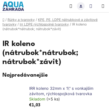
Prejsť
Hľadať
NÁKU
na
obsah
KOŠÍK
Domov
/
Rúrky a tvarovky
/
KPE, PE, LDPE nátrubkové a závitové
tvarovky
/
Irr LDPE rýchlospojné tvarovky
/
IR koleno
(nátrubok*nátrubok; nátrubok*závit)
IR koleno
(nátrubok*nátrubok;
nátrubok*závit)
Najpredávanejšie
IRR koleno 32mm x 1\" s vonkajším
závitom, rýchlospojková tvarovka
Skladom
(>5 ks)
€1,03