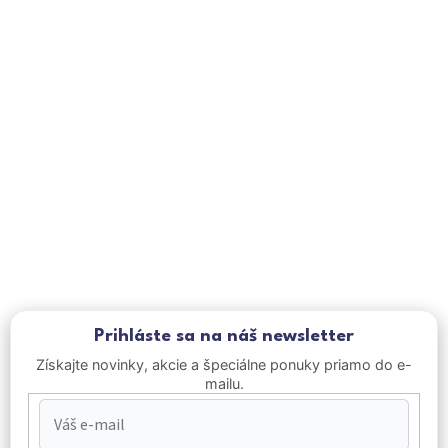
i
e
p
r
v
k
y
v
ý
p
i
s
u
Prihláste sa na náš newsletter
Získajte novinky, akcie a špeciálne ponuky priamo do e-
mailu.