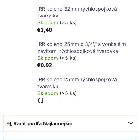
IRR koleno 32mm rýchlospojková
tvarovka
Skladom
(>5 ks)
€1,40
IRR koleno 25mm x 3/4\" s vonkajším
závitom, rýchlospojková tvarovka
Skladom
(>5 ks)
€0,92
IRR koleno 25mm rýchlospojková
tvarovka
Skladom
(>5 ks)
€1
R
Radiť podľa:
Najlacnejšie
a
d