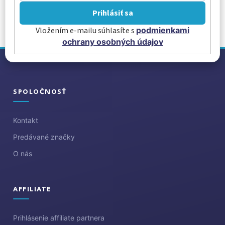
Prihlásiť sa
Vložením e-mailu súhlasíte s
podmienkami
ochrany osobných údajov
Z
á
p
ä
SPOLOČNOSŤ
t
i
Kontakt
e
Predávané značky
O nás
AFFILIATE
Prihlásenie affiliate partnera