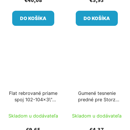
€40,08
€5,93
DO KOŠÍKA
DO KOŠÍKA
Flat rebrované priame
Gumené tesnenie
spoj 102-104x3\"
predné pre Storz
vonkajší závit čierne
sponu 110
Skladom u dodávateľa
Skladom u dodávateľa
€9,65
€4,37