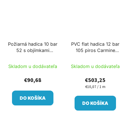
Požiarná hadica 10 bar
PVC flat hadica 12 bar
52 s objímkami
105 piros Carmine
20m/cievka (tkaná)
50m/cievka PM
/cievka
Skladom u dodávateľa
Skladom u dodávateľa
€90,68
€503,25
€10,07 / 1 m
Jednotková
cena:
DO KOŠÍKA
DO KOŠÍKA