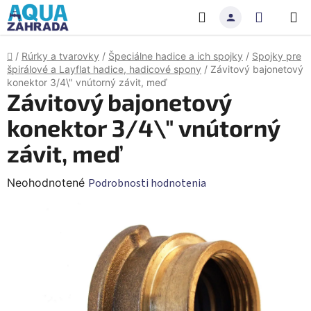
Prejsť
Hľadať
NÁKU
na
obsah
KOŠÍK
Domov
/
Rúrky a tvarovky
/
Špeciálne hadice a ich spojky
/
Spojky pre
špirálové a Layflat hadice, hadicové spony
/
Závitový bajonetový
konektor 3/4\" vnútorný závit, meď
Závitový bajonetový
konektor 3/4\" vnútorný
závit, meď
Priemerné
Neohodnotené
Podrobnosti hodnotenia
hodnotenie
produktu
je
0,0
z
5