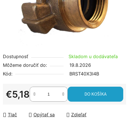
hviezdičiek.
Dostupnosť
Skladom u dodávateľa
Môžeme doručiť do:
19.8.2026
Kód:
BRST40X3I4B
€5,18
DO KOŠÍKA
Jednotková cena:
Tlač
Opýtať sa
Zdieľať