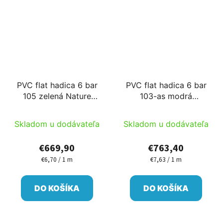
PVC flat hadica 6 bar
PVC flat hadica 6 bar
105 zelená Nature
103-as modrá
100m/cievka PM
100m/cievka Ib
Skladom u dodávateľa
Skladom u dodávateľa
€669,90
€763,40
€6,70 / 1 m
€7,63 / 1 m
Jednotková
Jednotková
cena:
cena:
DO KOŠÍKA
DO KOŠÍKA