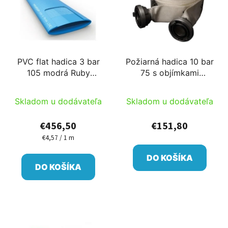
PVC flat hadica 3 bar
Požiarná hadica 10 bar
105 modrá Ruby
75 s objímkami
100m/cievka PM
20m/cievka (tkaná)
/cievka
Skladom u dodávateľa
Skladom u dodávateľa
€456,50
€151,80
€4,57 / 1 m
Jednotková
cena:
DO KOŠÍKA
DO KOŠÍKA