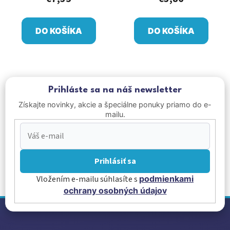
DO KOŠÍKA
DO KOŠÍKA
Prihláste sa na náš newsletter
Získajte novinky, akcie a špeciálne ponuky priamo do e-
mailu.
Prihlásiť sa
Vložením e-mailu súhlasíte s
podmienkami
ochrany osobných údajov
Z
á
p