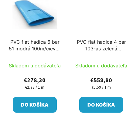
PVC flat hadica 6 bar
PVC flat hadica 4 bar
51 modrá 100m/cievka
103-as zelená
Ib
100m/cievka Ib
Skladom u dodávateľa
Skladom u dodávateľa
€278,30
€558,80
€2,78 / 1 m
€5,59 / 1 m
Jednotková
Jednotková
cena:
cena:
DO KOŠÍKA
DO KOŠÍKA