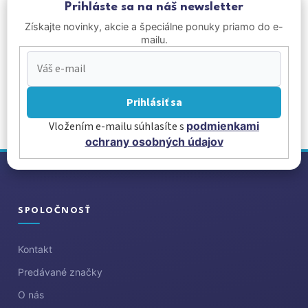
Prihláste sa na náš newsletter
Získajte novinky, akcie a špeciálne ponuky priamo do e-
mailu.
Prihlásiť sa
Vložením e-mailu súhlasíte s
podmienkami
ochrany osobných údajov
Z
á
p
ä
SPOLOČNOSŤ
t
i
Kontakt
e
Predávané značky
O nás