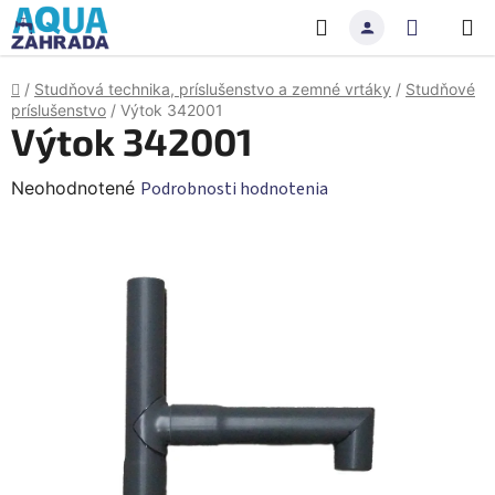
Prejsť
Hľadať
NÁKU
na
obsah
KOŠÍK
Domov
/
Studňová technika, príslušenstvo a zemné vrtáky
/
Studňové
príslušenstvo
/
Výtok 342001
Výtok 342001
Priemerné
Neohodnotené
Podrobnosti hodnotenia
hodnotenie
produktu
je
0,0
z
5
hviezdičiek.