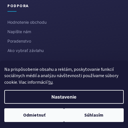
PODPORA
Hodnotenie obchodu
Napíšte nám
Poradenstvo
Ako vybrať závlahu
Na prispôsobenie obsahu a reklám, poskytovanie funkcií
sociálnych médií a analýzu návštevnosti používame súbory
cookie. Viac informácií
tu
.
Nastavenie
Vytvoril Shoptet
Copyright 2026
Aquazahrada
. Všetky práva vyhradené.
Upraviť
Odmietnuť
Súhlasím
nastavenie cookies
Created by Gaelta