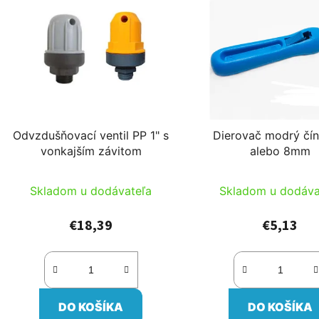
Odvzdušňovací ventil PP 1" s
Dierovač modrý čín
vonkajším závitom
alebo 8mm
Skladom u dodávateľa
Skladom u dodáva
€18,39
€5,13
DO KOŠÍKA
DO KOŠÍKA