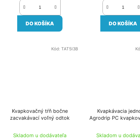
DO KOŠÍKA
DO KOŠÍKA
Kód:
TAT5I3B
K
Kvapkovačný tŕň bočne
Kvapkávacia jedn
zacvakávací voľný odtok
Agrodrip PC kvapkova
80cm 5/3 cső fehér k
csővel
Skladom u dodávateľa
Skladom u dodáva