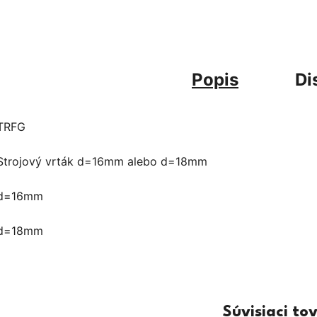
Popis
Di
TRFG
Strojový vrták d=16mm alebo d=18mm
d=16mm
d=18mm
Súvisiaci to