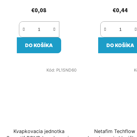
€0,08
€0,44
DO KOŠÍKA
DO KOŠÍKA
Kód:
PL1SND60
K
Kvapkovacia jednotka
Netafim Techflow