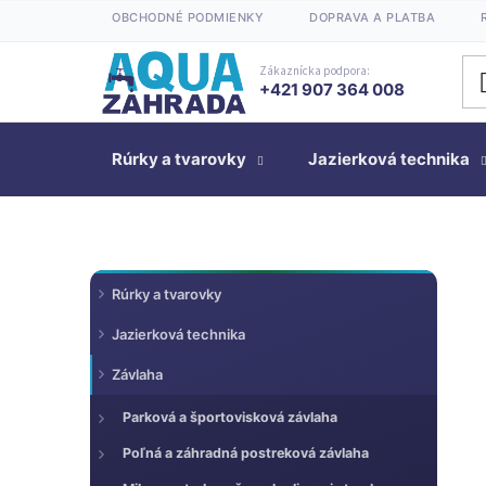
Prejsť
OBCHODNÉ PODMIENKY
DOPRAVA A PLATBA
na
obsah
Zákaznícka podpora:
+421 907 364 008
Rúrky a tvarovky
Jazierková technika
K
Preskočiť
B
Rúrky a tvarovky
kategórie
a
o
t
Jazierková technika
č
e
n
Závlaha
g
ý
ó
Parková a športovisková závlaha
p
r
a
Poľná a záhradná postreková závlaha
i
n