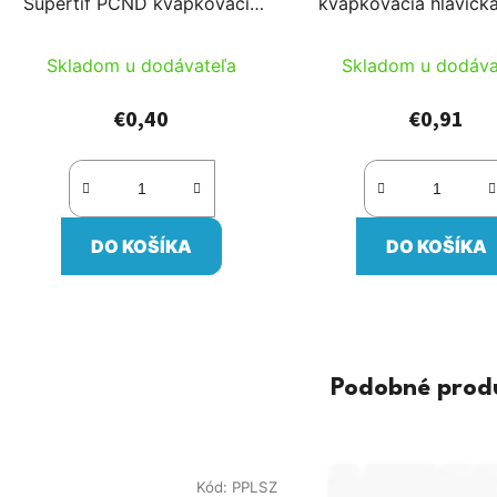
Supertif PCND kvapkovacia
kvapkovacia hlavička
hlavička, tŕň, 60cm 5/3 hadica
bez únikov s vyro
biela s dvojvrstvovou hadicou
tlakom pre 5mm
Skladom u dodávateľa
Skladom u dodáva
rozdeľovač
€0,40
€0,91
DO KOŠÍKA
DO KOŠÍKA
Podobné prod
Kód:
PPLSZ