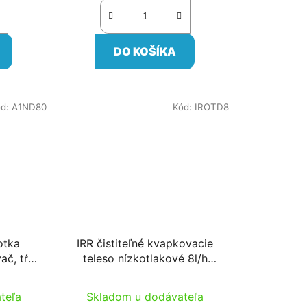
DO KOŠÍKA
ód:
A1ND80
Kód:
IROTD8
otka
IRR čistiteľné kvapkovacie
č, tŕň,
teleso nízkotlakové 8l/h
étrétegű
0,5baron
teľa
Skladom u dodávateľa