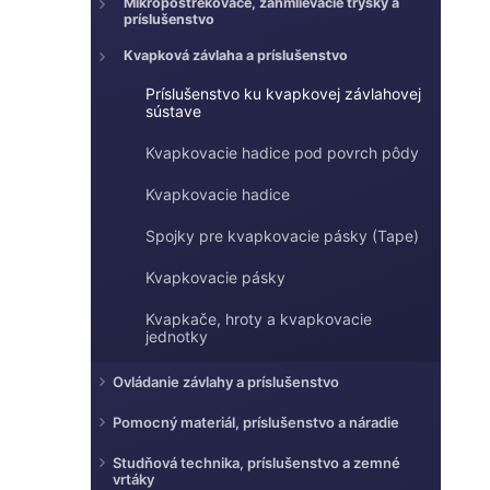
e
Mikropostrekovače, zahmlievacie trysky a
e
príslušenstvo
l
Kvapková závlaha a príslušenstvo
Príslušenstvo ku kvapkovej závlahovej
sústave
Kvapkovacie hadice pod povrch pôdy
Kvapkovacie hadice
Spojky pre kvapkovacie pásky (Tape)
Kvapkovacie pásky
Kvapkače, hroty a kvapkovacie
jednotky
Ovládanie závlahy a príslušenstvo
Pomocný materiál, príslušenstvo a náradie
Studňová technika, príslušenstvo a zemné
vrtáky