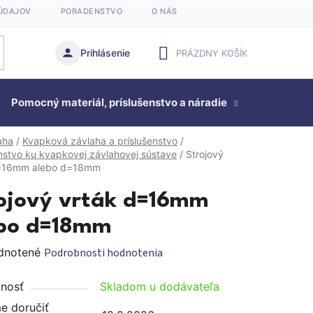
ÚDAJOV
PORADENSTVO
O NÁS
Prihlásenie
PRÁZDNY KOŠÍK
NÁKUPNÝ
Pomocný materiál, príslušenstvo a náradie
KOŠÍK
Studňová
aha
/
Kvapková závlaha a príslušenstvo
/
enstvo ku kvapkovej závlahovej sústave
/
Strojový
d=16mm alebo d=18mm
ojový vrták d=16mm
bo d=18mm
rné
dnotené
Podrobnosti hodnotenia
enie
nosť
Skladom u dodávateľa
tu
 doručiť