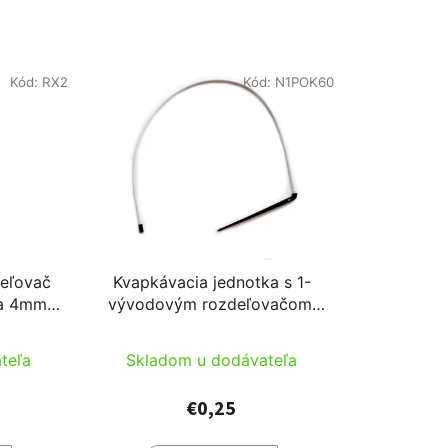
Kód:
RX2
Kód:
N1POK60
deľovač
Kvapkávacia jednotka s 1-
 a 4mm
vývodovým rozdeľovačom,
pre N kvapkovač 60cm 5/3
cső fehér kétrétegű csővel
teľa
Skladom u dodávateľa
€0,25