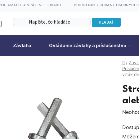
REKLAMÁCIE A VRÁTENIE TOVARU
PODMIENKY OCHRANY OSOBNÝCH 
HĽADAŤ
Závlaha
Ovládanie závlahy a príslušenstvo
Domov
/
Závl
Prísluš
vrták 
Str
ale
Prieme
Neoho
hodnot
Dostup
produk
Môžeme
je