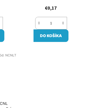
€0,17
DO KOŠÍKA
ód:
NCNLT
 CNL