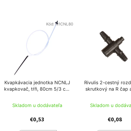
Kód:
N1CNL80
Kvapkávacia jednotka NCNLJ
Rivulis 2-cestný roz
kvapkovač, tŕň, 80cm 5/3 cső
skrutkový na R čap
fehér kétrétegű csővel
pripojenie
Skladom u dodávateľa
Skladom u dodáva
€0,53
€0,08