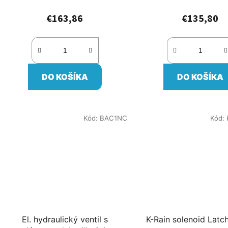
€163,86
€135,80
DO KOŠÍKA
DO KOŠÍKA
Kód:
BAC1NC
Kód:
El. hydraulický ventil s
K-Rain solenoid Lat