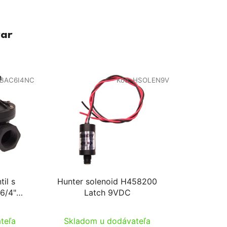
var
BAC6I4NC
Kód:
HSOLEN9V
til s
Hunter solenoid H458200
 6/4"
Latch 9VDC
teľa
Skladom u dodávateľa