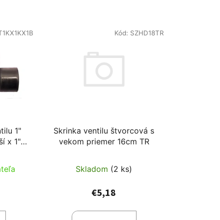
T1KX1KX1B
Kód:
SZHD18TR
Skrinka ventilu štvorcová s
tilu 1"
vekom priemer 16cm TR
í x 1"
B ventil
Skladom
(2 ks)
teľa
€5,18