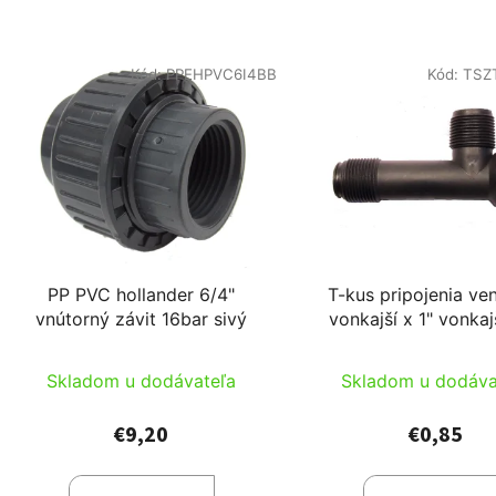
Kód:
PPEHPVC6I4BB
Kód:
TSZ
PP PVC hollander 6/4"
T-kus pripojenia ven
vnútorný závit 16bar sivý
vonkajší x 1" vonkajš
vnútorný závit, pre B
Skladom u dodávateľa
Skladom u dodáva
€9,20
€0,85