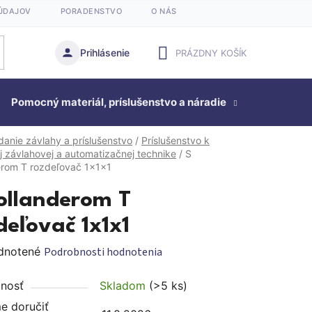
ÚDAJOV
PORADENSTVO
O NÁS
Prihlásenie
PRÁZDNY KOŠÍK
NÁKUPNÝ
Pomocný materiál, príslušenstvo a náradie
KOŠÍK
Studňová
danie závlahy a príslušenstvo
/
Príslušenstvo k
j závlahovej a automatizačnej technike
/
S
erom T rozdeľovač 1x1x1
ollanderom T
deľovač 1x1x1
rné
dnotené
Podrobnosti hodnotenia
enie
nosť
Skladom
(>5 ks)
tu
 doručiť