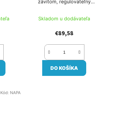
závitom, regulovateľný
elektromagnetický ventil , 6-
36m3/h; 1,4-10bar
teľa
Skladom u dodávateľa
€89,58
DO KOŠÍKA
Kód:
NAPA