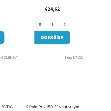
€24,62
DO KOŠÍKA
KSOLEN9V
Kód:
K7102
ch 9VDC
K-Rain Pro 150 2" vnútorným