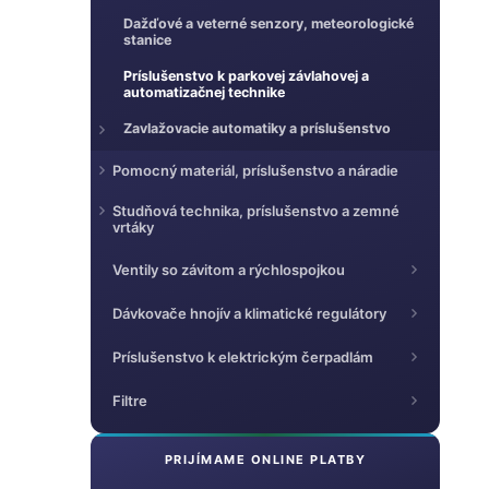
e
e
Dažďové a veterné senzory, meteorologické
stanice
l
Príslušenstvo k parkovej závlahovej a
automatizačnej technike
Zavlažovacie automatiky a príslušenstvo
Pomocný materiál, príslušenstvo a náradie
Studňová technika, príslušenstvo a zemné
vrtáky
Ventily so závitom a rýchlospojkou
Dávkovače hnojív a klimatické regulátory
Príslušenstvo k elektrickým čerpadlám
Filtre
PRIJÍMAME ONLINE PLATBY