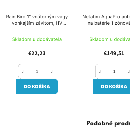
Rain Bird 1" vnútorným vagy
Netafim AquaPro aut
vonkajším závitom, HV
na batérie 1 zónová
elektromagnetický ventil
vnútorným závi
0,05-6,8 m3/h; 1-10,3 bar
elektromagnetický 
Skladom u dodávateľa
Skladom u dodáva
€22,23
€149,51
DO KOŠÍKA
DO KOŠÍKA
Podobné prod