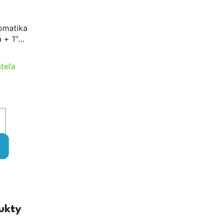
omatika
 + 1"
tom
ventil
teľa
ukty