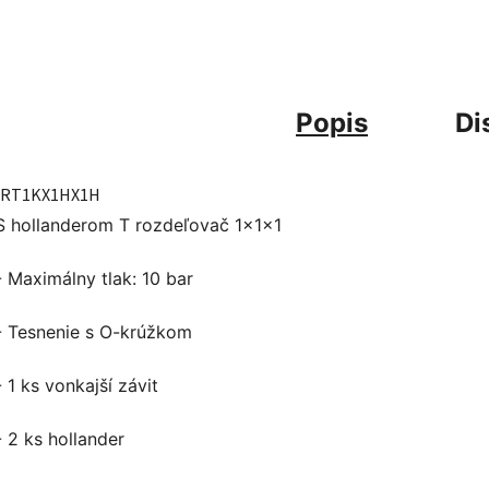
Popis
Di
IRT1KX1HX1H
S hollanderom T rozdeľovač 1x1x1
- Maximálny tlak: 10 bar
- Tesnenie s O-krúžkom
- 1 ks vonkajší závit
- 2 ks hollander