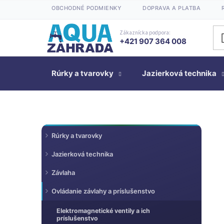
Prejsť
OBCHODNÉ PODMIENKY
DOPRAVA A PLATBA
na
obsah
Zákaznícka podpora:
+421 907 364 008
Rúrky a tvarovky
Jazierková technika
K
Preskočiť
B
Rúrky a tvarovky
kategórie
a
o
t
Jazierková technika
č
e
n
Závlaha
g
ý
ó
Ovládanie závlahy a príslušenstvo
p
r
a
Elektromagnetické ventily a ich
i
príslušenstvo
n