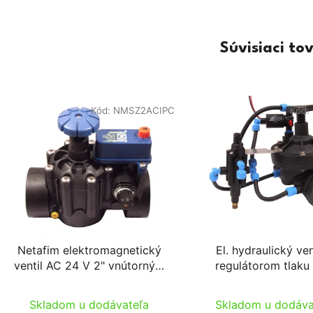
Súvisiaci to
Kód:
NMSZ2ACIPC
Kód:
Netafim elektromagnetický
El. hydraulický ven
ventil AC 24 V 2" vnútorným
regulátorom tlaku
závitom, regulovateľný 0,1-
závitom
34m3/h; 0,3-10bar
Skladom u dodávateľa
Skladom u dodáva