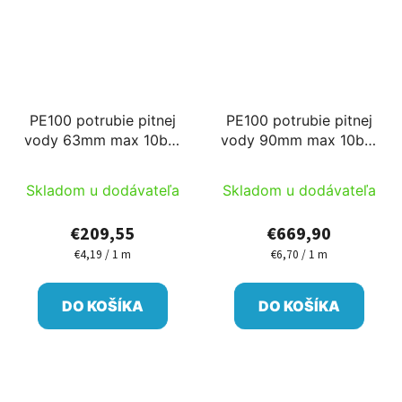
PE100 potrubie pitnej
PE100 potrubie pitnej
vody 63mm max 10bar
vody 90mm max 10bar
50m/cievka
100m/cievka
Skladom u dodávateľa
Skladom u dodávateľa
€209,55
€669,90
€4,19 / 1 m
€6,70 / 1 m
Jednotková
Jednotková
cena:
cena:
DO KOŠÍKA
DO KOŠÍKA