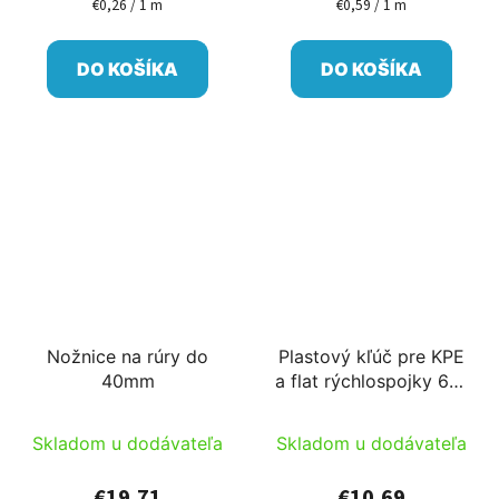
€0,26 / 1 m
€0,59 / 1 m
Jednotková
Jednotková
cena:
cena:
DO KOŠÍKA
DO KOŠÍKA
Nožnice na rúry do
Plastový kľúč pre KPE
40mm
a flat rýchlospojky 63-
110
Skladom u dodávateľa
Skladom u dodávateľa
€19,71
€10,69