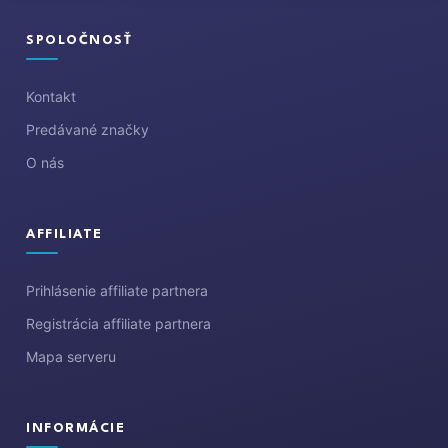
p
ä
SPOLOČNOSŤ
t
i
Kontakt
e
Predávané značky
O nás
AFFILIATE
Prihlásenie affiliate partnera
Registrácia affiliate partnera
Mapa serveru
INFORMÁCIE