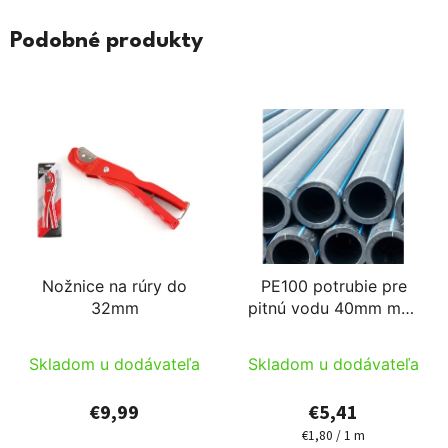
Podobné produkty
Nožnice na rúry do
PE100 potrubie pre
32mm
pitnú vodu 40mm max
10bar 3m alebo 6m/ks
Skladom u dodávateľa
Skladom u dodávateľa
€9,99
€5,41
€1,80 / 1 m
Jednotková