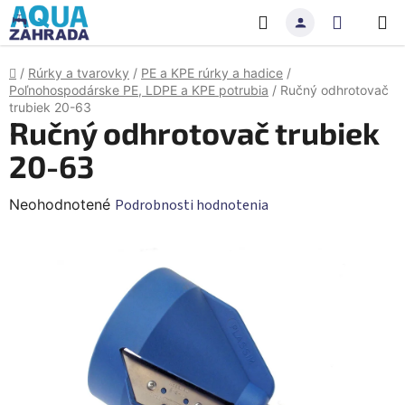
Prejsť
Hľadať
NÁKU
na
obsah
KOŠÍK
Domov
/
Rúrky a tvarovky
/
PE a KPE rúrky a hadice
/
Poľnohospodárske PE, LDPE a KPE potrubia
/
Ručný odhrotovač
trubiek 20-63
Ručný odhrotovač trubiek
20-63
Priemerné
Neohodnotené
Podrobnosti hodnotenia
hodnotenie
produktu
je
0,0
z
5
hviezdičiek.