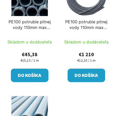
PE100 potrubie pitnej
PE100 potrubie pitnej
vody 110mm max
vody 110mm max
10bar 3m alebo 6m/ks
10bar 100m/cievka
Skladom u dodávateľa
Skladom u dodávateľa
€45,38
€1 210
€15,13 / 1 m
€12,10 / 1 m
Jednotková
Jednotková
cena:
cena:
DO KOŠÍKA
DO KOŠÍKA