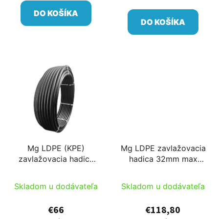
cena:
DO KOŠÍKA
DO KOŠÍKA
Mg LDPE (KPE)
Mg LDPE zavlažovacia
zavlažovacia hadica
hadica 32mm max
20mm max 6bar
6bar 200m/cievka
250m/cievka pružná,
veľmi mäkká Drippal
Skladom u dodávateľa
Skladom u dodávateľa
pre mikrozavlažovanie
Palaplast hadica
€66
€118,80