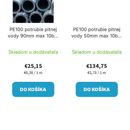
PE100 potrubie pitnej
PE100 potrubie pitnej
vody 90mm max 10bar
vody 50mm max 10bar
3m alebo 6m/ks
50m/cievka
Skladom u dodávateľa
Skladom u dodávateľa
€25,15
€134,75
€8,38 / 1 m
€2,70 / 1 m
Jednotková
Jednotková
cena:
cena:
DO KOŠÍKA
DO KOŠÍKA