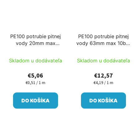
PE100 potrubie pitnej
PE100 potrubie pitnej
vody 20mm max
vody 63mm max 10bar
12,5bar
3m alebo 6m/ks
Skladom u dodávateľa
Skladom u dodávateľa
€5,06
€12,57
€0,51 / 1 m
€4,19 / 1 m
Jednotková
Jednotková
cena:
cena:
DO KOŠÍKA
DO KOŠÍKA