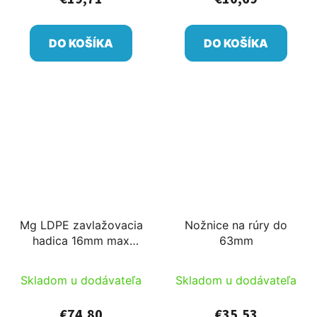
DO KOŠÍKA
DO KOŠÍKA
Mg LDPE zavlažovacia
Nožnice na rúry do
hadica 16mm max
63mm
3,2bar 400m/cievka
pre kvapkovač, pre
Skladom u dodávateľa
Skladom u dodávateľa
postrekovač
€74,80
€35,53