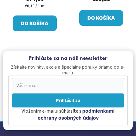
€0,19 / 1 m
Jednotková
cena:
DO KOŠÍKA
DO KOŠÍKA
Prihláste sa na náš newsletter
Získajte novinky, akcie a špeciálne ponuky priamo do e-
mailu.
Prihlásiť sa
Vložením e-mailu súhlasíte s
podmienkami
ochrany osobných údajov
Z
á