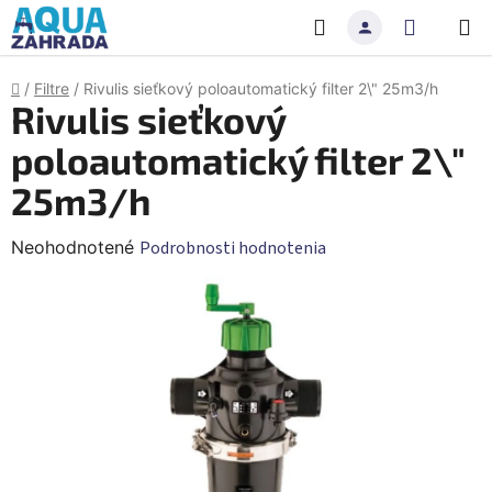
Prejsť
Hľadať
NÁKU
na
obsah
KOŠÍK
Domov
/
Filtre
/
Rivulis sieťkový poloautomatický filter 2\" 25m3/h
Rivulis sieťkový
poloautomatický filter 2\"
25m3/h
Priemerné
Neohodnotené
Podrobnosti hodnotenia
hodnotenie
produktu
je
0,0
z
5
hviezdičiek.