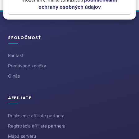
ochrany osobných údajov
Z
á
p
ä
SPOLOČNOSŤ
t
i
Kontakt
e
Predávané značky
O nás
AFFILIATE
Prihlásenie affiliate partnera
Registrácia affiliate partnera
Mapa serveru