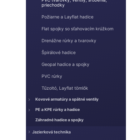
e
priechodky
e
l
Požiarne a Layflat hadice
Flat spojky so sťahovacím krúžkom
Drenážne rúrky a tvarovky
Špirálové hadice
Geopal hadice a spojky
PVC rúrky
Tűzoltó, Layflat tömlők
Kovové armatúry a spätné ventily
PE a KPE rúrky a hadice
Záhradné hadice a spojky
Jazierková technika