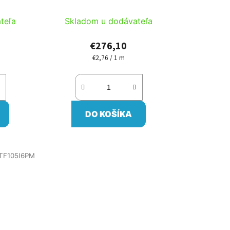
teľa
Skladom u dodávateľa
€276,10
€2,76 / 1 m
Jednotková
cena:
DO KOŠÍKA
TF105I6PM