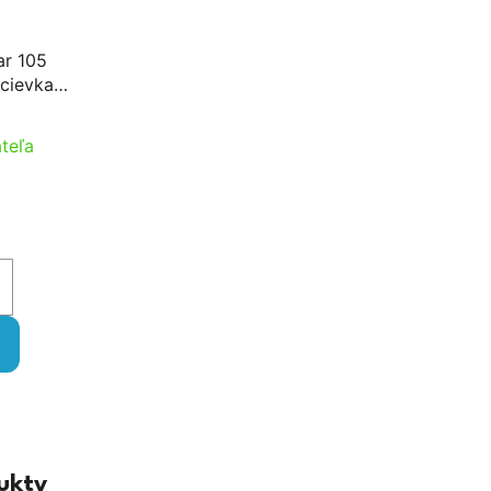
ar 105
cievka
teľa
ukty