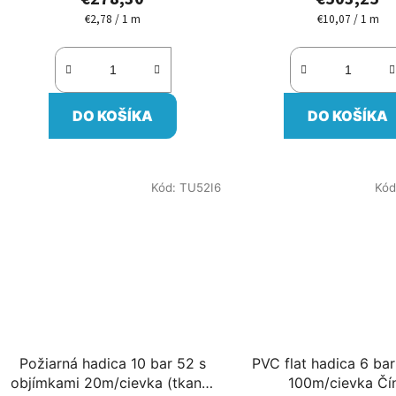
€2,78 / 1 m
€10,07 / 1 m
Jednotková
Jednotková
cena:
cena:
DO KOŠÍKA
DO KOŠÍKA
Kód:
TU52I6
Kód
Požiarná hadica 10 bar 52 s
PVC flat hadica 6 ba
objímkami 20m/cievka (tkaná)
100m/cievka Čí