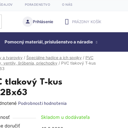
ÚDAJOV
PORADENSTVO
O NÁS
Prihlásenie
PRÁZDNY KOŠÍK
NÁKUPNÝ
Pomocný materiál, príslušenstvo a náradie
KOŠÍK
Studňová
y a tvarovky
/
Špeciálne hadice a ich spojky
/
PVC
, ventily, šróbenia, priechodky
/
PVC tlakový T-kus
63
 tlakový T-kus
x2Bx63
rné
dnotené
Podrobnosti hodnotenia
enie
nosť
Skladom u dodávateľa
tu
 doručiť