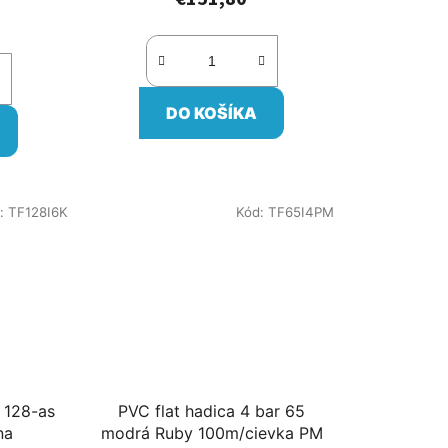
DO KOŠÍKA
:
TF128I6K
Kód:
TF65I4PM
r 128-as
PVC flat hadica 4 bar 65
na
modrá Ruby 100m/cievka PM