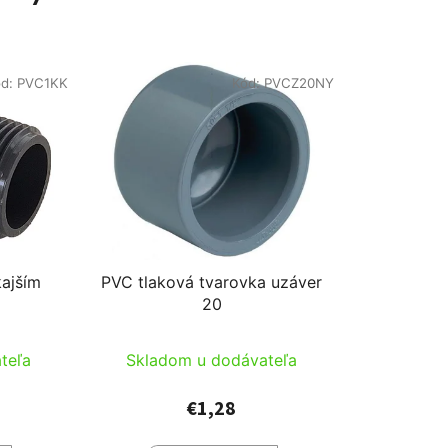
ód:
PVC1KK
Kód:
PVCZ20NY
kajším
PVC tlaková tvarovka uzáver
20
teľa
Skladom u dodávateľa
€1,28