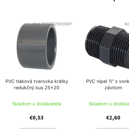
Kód:
PVCER25X20NY
K
PVC tlaková tvarovka krátky
PVC nipel 1\" s von
redukčný kus 25x20
závitom
Skladom u dodávateľa
Skladom u dodáva
€0,53
€2,60