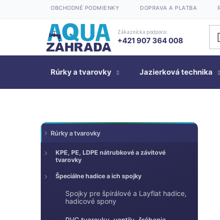
Prejsť
OBCHODNÉ PODMIENKY
DOPRAVA A PLATBA
na
obsah
Zákaznícka podpora:
+421 907 364 008
Rúrky a tvarovky
Jazierková technika
K
Preskočiť
B
Rúrky a tvarovky
kategórie
a
o
t
č
KPE, PE, LDPE nátrubkové a závitové
tvarovky
e
n
g
Špeciálne hadice a ich spojky
ý
ó
p
Spojky pre špirálové a Layflat hadice,
r
hadicové spony
a
i
n
PVC tvarovky, ventily, šróbenia,