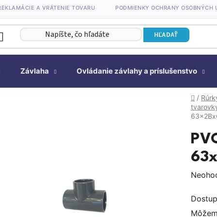
REKLAMÁCIE A VRÁTENIE TOVARU
PODMIENKY OCHRANY OSOBNÝCH 
HĽADAŤ
Závlaha
Ovládanie závlahy a príslušenstvo
Domov
/
Rúrk
tvarovky
63x2Bx
PVC
63
Prieme
Neoho
hodnot
Dostup
produk
Môžeme
je