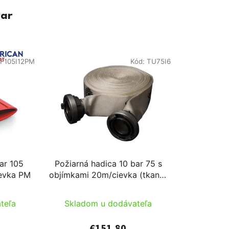
var
F105I12PM
Kód:
TU75I6
bar 105
Požiarná hadica 10 bar 75 s
ievka PM
objímkami 20m/cievka (tkaná)
/cievka
teľa
Skladom u dodávateľa
€151,80