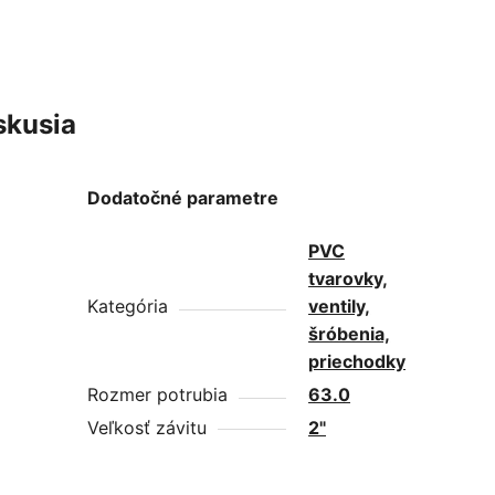
skusia
Dodatočné parametre
PVC
tvarovky,
Kategória
ventily,
šróbenia,
priechodky
Rozmer potrubia
63.0
Veľkosť závitu
2"