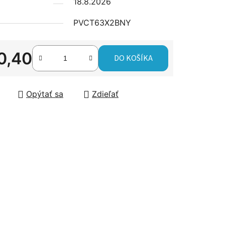
18.8.2026
PVCT63X2BNY
čiek.
0,40
DO KOŠÍKA
tková cena:
Opýtať sa
Zdieľať