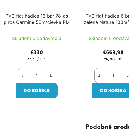
PVC flat hadica 16 bar 78-as
PVC flat hadica 6 b
piros Carmine 50m/cievka PM
zelená Nature 100m/
PM
Skladom u dodávateľa
Skladom u dodáva
€330
€669,90
€6,60 / 1 m
€6,70 / 1 m
Jednotková
Jednotková
cena:
cena:
DO KOŠÍKA
DO KOŠÍKA
Podobné prod