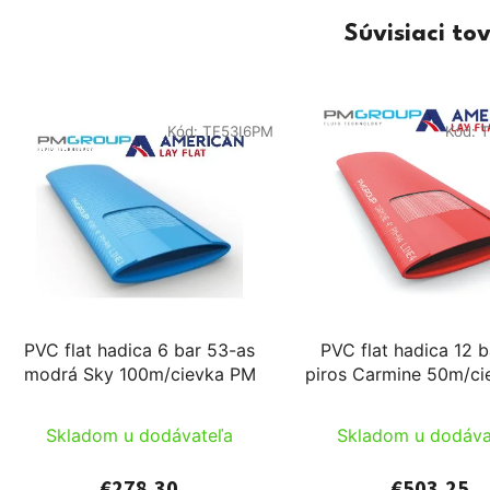
Súvisiaci to
Kód:
TF53I6PM
Kód:
T
PVC flat hadica 6 bar 53-as
PVC flat hadica 12 
modrá Sky 100m/cievka PM
piros Carmine 50m/c
Skladom u dodávateľa
Skladom u dodáva
€278,30
€503,25