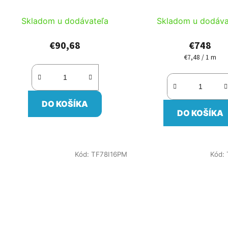
/cievka
Skladom u dodávateľa
Skladom u dodáva
€90,68
€748
€7,48 / 1 m
Jednotková
cena:
DO KOŠÍKA
DO KOŠÍKA
Kód:
TF78I16PM
Kód: