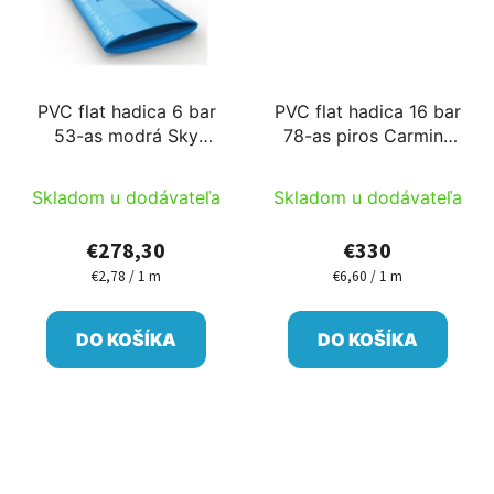
PVC flat hadica 6 bar
PVC flat hadica 16 bar
53-as modrá Sky
78-as piros Carmine
100m/cievka PM
50m/cievka PM
Skladom u dodávateľa
Skladom u dodávateľa
€278,30
€330
€2,78 / 1 m
€6,60 / 1 m
Jednotková
Jednotková
cena:
cena:
DO KOŠÍKA
DO KOŠÍKA