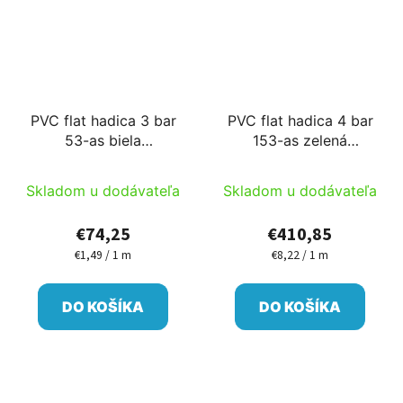
PVC flat hadica 3 bar
PVC flat hadica 4 bar
53-as biela
153-as zelená
50m/cievka B
50m/cievka Ib
Skladom u dodávateľa
Skladom u dodávateľa
€74,25
€410,85
€1,49 / 1 m
€8,22 / 1 m
Jednotková
Jednotková
cena:
cena:
DO KOŠÍKA
DO KOŠÍKA