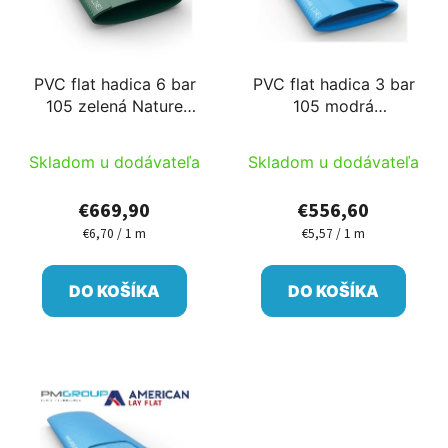
PVC flat hadica 6 bar
PVC flat hadica 3 bar
105 zelená Nature
105 modrá
100m/cievka PM
100m/cievka s
zabudovaným
Skladom u dodávateľa
Skladom u dodávateľa
pripojením každých 75
cm PM
€669,90
€556,60
€6,70 / 1 m
€5,57 / 1 m
Jednotková
Jednotková
cena:
cena:
DO KOŠÍKA
DO KOŠÍKA