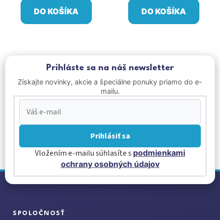
DO KOŠÍKA
DO KOŠÍKA
Prihláste sa na náš newsletter
Získajte novinky, akcie a špeciálne ponuky priamo do e-
mailu.
Prihlásiť sa
Vložením e-mailu súhlasíte s
podmienkami
ochrany osobných údajov
Z
á
p
ä
SPOLOČNOSŤ