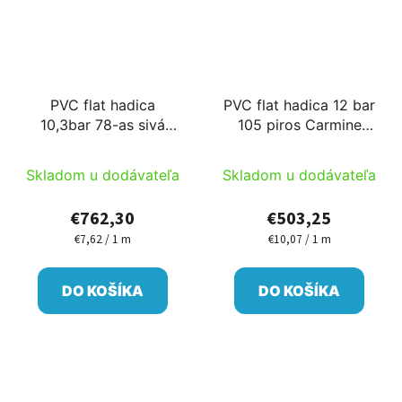
PVC flat hadica
PVC flat hadica 12 bar
10,3bar 78-as sivá
105 piros Carmine
100m/cievka Sun-Flow
50m/cievka PM
Skladom u dodávateľa
Skladom u dodávateľa
€762,30
€503,25
€7,62 / 1 m
€10,07 / 1 m
Jednotková
Jednotková
cena:
cena:
DO KOŠÍKA
DO KOŠÍKA