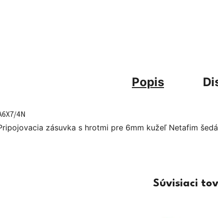
Popis
Di
A6X7/4N
Pripojovacia zásuvka s hrotmi pre 6mm kužeľ Netafim šedá
Súvisiaci to