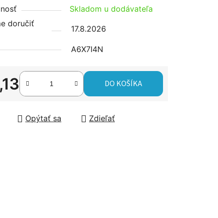
nosť
Skladom u dodávateľa
tu
 doručiť
17.8.2026
A6X7I4N
čiek.
,13
DO KOŠÍKA
tková cena:
Opýtať sa
Zdieľať