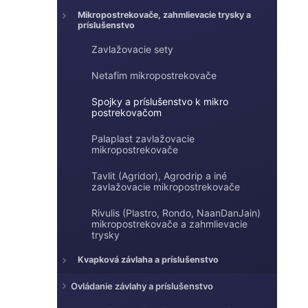
n
e
Mikropostrekovače, zahmlievacie trysky a
e
príslušenstvo
l
Zavlažovacie sety
Netafim mikropostrekovače
Spojky a príslušenstvo k mikro
postrekovačom
Palaplast zavlažovacie
mikropostrekovače
Tavlit (Agridor), Agrodrip a iné
zavlažovacie mikropostrekovače
Rivulis (Plastro, Rondo, NaanDanJain)
mikropostrekovače a zahmlievacie
trysky
Kvapková závlaha a príslušenstvo
Ovládanie závlahy a príslušenstvo