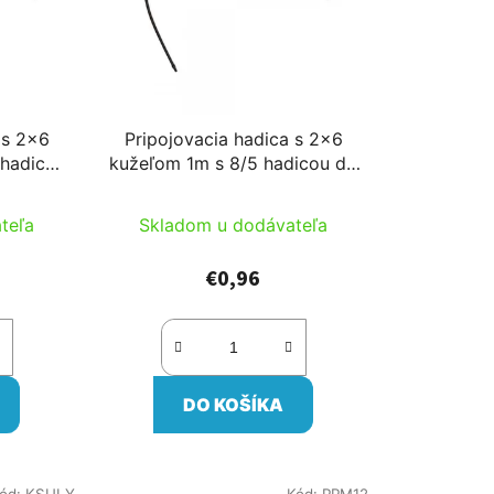
 s 2x6
Pripojovacia hadica s 2x6
 hadicou
kužeľom 1m s 8/5 hadicou do
ohlavy
300l/h pre mikrohlavy
teľa
Skladom u dodávateľa
€0,96
DO KOŠÍKA