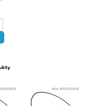
ukty
4ID6I08ID6
Kód:
8I5ID6I10ID6