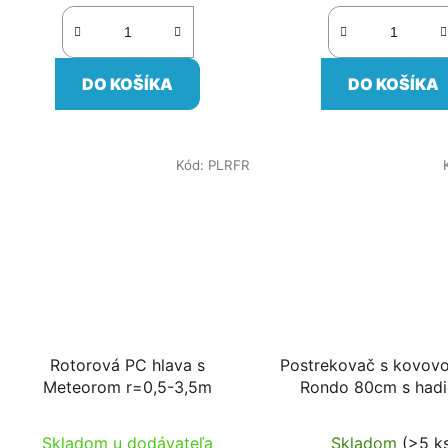
DO KOŠÍKA
DO KOŠÍKA
Kód:
PLRFR
Rotorová PC hlava s
Postrekovač s kovov
Meteorom r=0,5-3,5m
Rondo 80cm s hadi
odpojiteľným pripo
Skladom u dodávateľa
Skladom
(>5 k