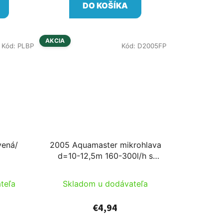
DO KOŠÍKA
AKCIA
Kód:
PLBP
Kód:
D2005FP
vená/
2005 Aquamaster mikrohlava
d=10-12,5m 160-300l/h s
výstupom, s kovovou tyčou
teľa
Skladom u dodávateľa
€4,94