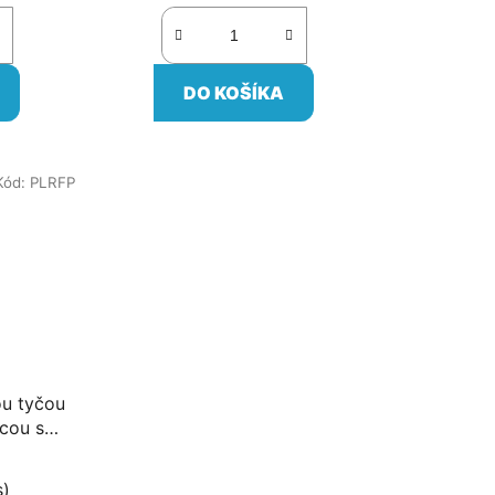
DO KOŠÍKA
Kód:
PLRFP
ou tyčou
cou s
jením
s)