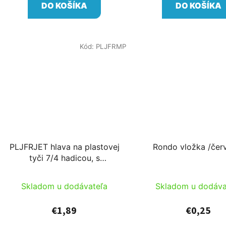
DO KOŠÍKA
DO KOŠÍKA
Kód:
PLJFRMP
PLJFRJET hlava na plastovej
Rondo vložka /čer
tyči 7/4 hadicou, s
odnímateľným pripojením
komplet
Skladom u dodávateľa
Skladom u dodáva
€1,89
€0,25