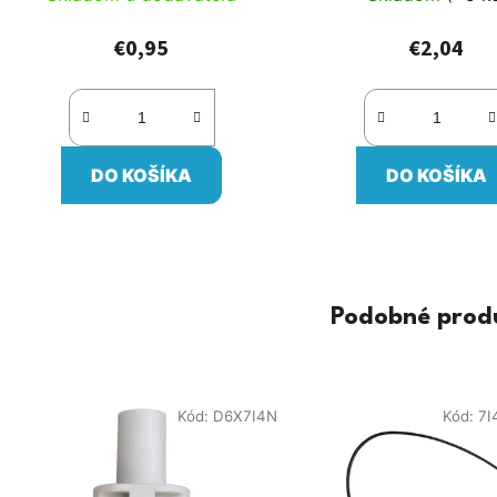
€0,95
€2,04
DO KOŠÍKA
DO KOŠÍKA
Podobné prod
Kód:
D6X7I4N
Kód:
7I