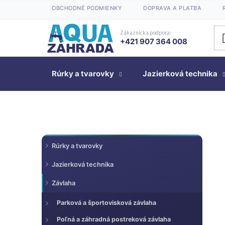
Prejsť
OBCHODNÉ PODMIENKY
DOPRAVA A PLATBA
na
obsah
Zákaznícka podpora:
+421 907 364 008
Rúrky a tvarovky
Jazierková technika
K
Preskočiť
B
Rúrky a tvarovky
kategórie
a
o
t
Jazierková technika
č
e
n
Závlaha
g
ý
ó
Parková a športovisková závlaha
p
r
a
Poľná a záhradná postreková závlaha
i