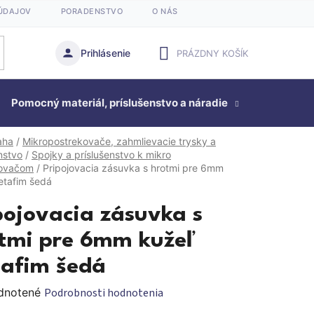
ÚDAJOV
PORADENSTVO
O NÁS
Prihlásenie
PRÁZDNY KOŠÍK
NÁKUPNÝ
Pomocný materiál, príslušenstvo a náradie
KOŠÍK
Studňová
aha
/
Mikropostrekovače, zahmlievacie trysky a
nstvo
/
Spojky a príslušenstvo k mikro
kovačom
/
Pripojovacia zásuvka s hrotmi pre 6mm
etafim šedá
pojovacia zásuvka s
tmi pre 6mm kužeľ
afim šedá
rné
dnotené
Podrobnosti hodnotenia
enie