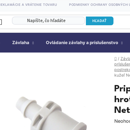
REKLAMÁCIE A VRÁTENIE TOVARU
PODMIENKY OCHRANY OSOBNÝCH 
HĽADAŤ
Závlaha
Ovládanie závlahy a príslušenstvo
Domov
/
Závl
prísluše
postre
kužeľ N
Pri
hro
Net
Prieme
Neoho
hodnot