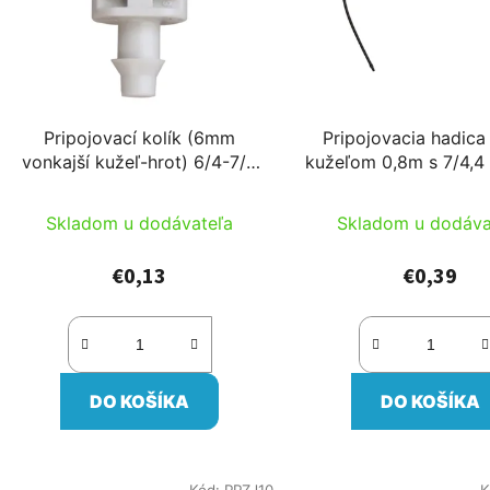
Pripojovací kolík (6mm
Pripojovacia hadica
vonkajší kužeľ-hrot) 6/4-7/4
kužeľom 0,8m s 7/4,4
pre kap. hadicu Netafim šedý
do 200l/h pre mikr
Skladom u dodávateľa
Skladom u dodáva
€0,13
€0,39
DO KOŠÍKA
DO KOŠÍKA