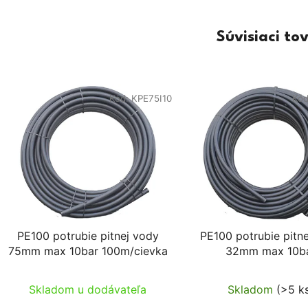
Súvisiaci to
Kód:
KPE75I10
Kó
PE100 potrubie pitnej vody
PE100 potrubie pitn
75mm max 10bar 100m/cievka
32mm max 10b
100m/cievka
Skladom u dodávateľa
Skladom
(>5 k