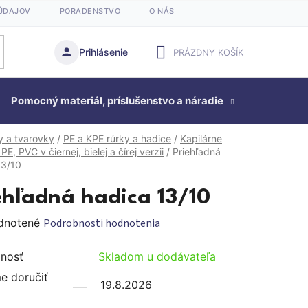
ÚDAJOV
PORADENSTVO
O NÁS
Prihlásenie
PRÁZDNY KOŠÍK
NÁKUPNÝ
Pomocný materiál, príslušenstvo a náradie
KOŠÍK
Studňová
y a tvarovky
/
PE a KPE rúrky a hadice
/
Kapilárne
PE, PVC v čiernej, bielej a čírej verzii
/
Priehľadná
13/10
ehľadná hadica 13/10
rné
dnotené
Podrobnosti hodnotenia
enie
nosť
Skladom u dodávateľa
tu
 doručiť
19.8.2026