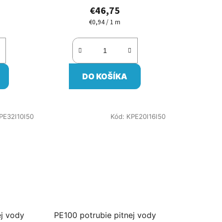
€46,75
€0,94 / 1 m
Jednotková
cena:
DO KOŠÍKA
PE32I10I50
Kód:
KPE20I16I50
ej vody
PE100 potrubie pitnej vody