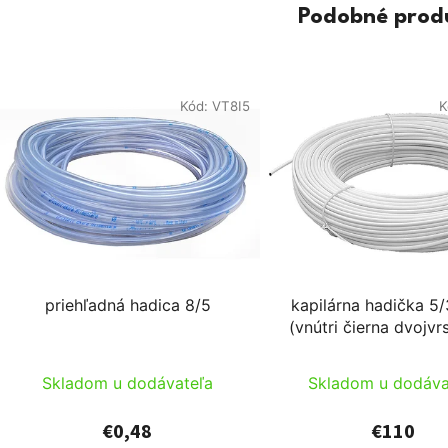
Podobné prod
Kód:
VT8I5
K
priehľadná hadica 8/5
kapilárna hadička 5/
(vnútri čierna dvojvr
alebo čierna 
Skladom u dodávateľa
Skladom u dodáva
€0,48
€110