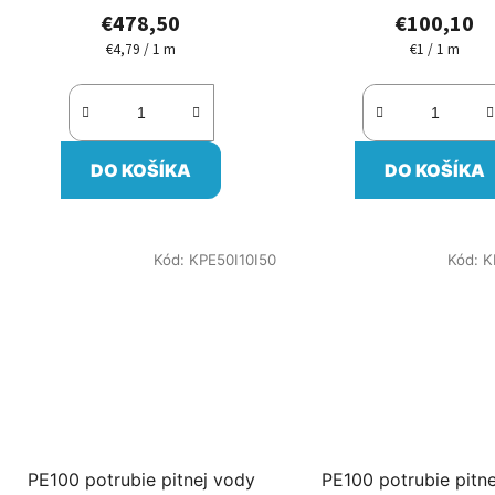
€478,50
€100,10
€4,79 / 1 m
€1 / 1 m
Jednotková
Jednotková
cena:
cena:
DO KOŠÍKA
DO KOŠÍKA
Kód:
KPE50I10I50
Kód:
K
PE100 potrubie pitnej vody
PE100 potrubie pitn