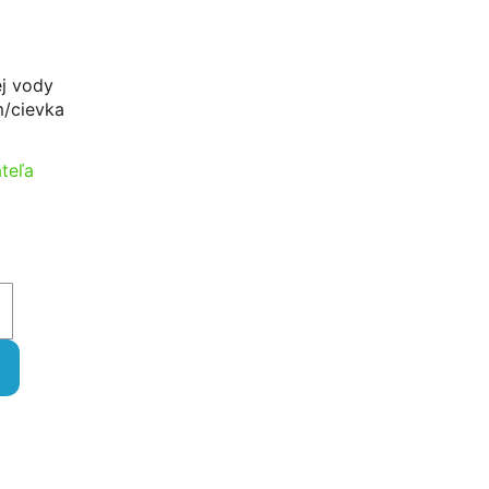
ej vody
/cievka
teľa