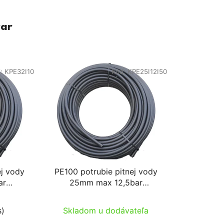
var
d:
KPE32I10
Kód:
KPE25I12I50
ej vody
PE100 potrubie pitnej vody
ar
25mm max 12,5bar
50m/cievka
s)
Skladom u dodávateľa