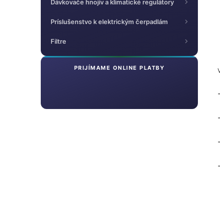
Dávkovače hnojív a klimatické regulátory
Príslušenstvo k elektrickým čerpadlám
Filtre
PRIJÍMAME ONLINE PLATBY