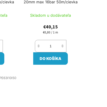
/cievka
20mm max 16bar 50m/cievka
teľa
Skladom u dodávateľa
€40,15
€0,80 / 1 m
Jednotková
cena:
DO KOŠÍKA
PE63I10I50