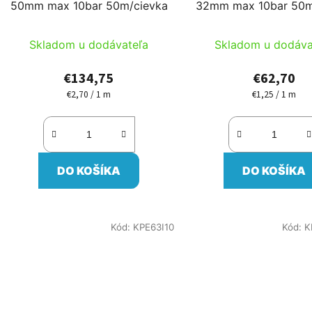
50mm max 10bar 50m/cievka
32mm max 10bar 50m
Skladom u dodávateľa
Skladom u dodáva
€134,75
€62,70
€2,70 / 1 m
€1,25 / 1 m
Jednotková
Jednotková
cena:
cena:
DO KOŠÍKA
DO KOŠÍKA
Kód:
KPE63I10
Kód:
K