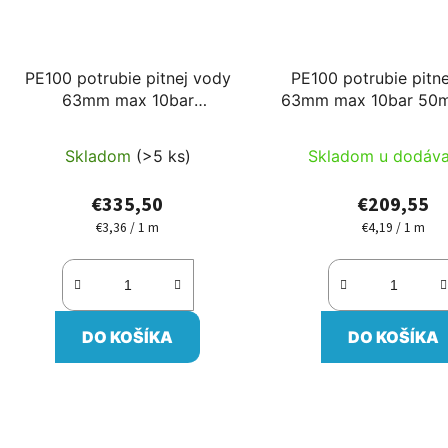
PE100 potrubie pitnej vody
PE100 potrubie pitn
63mm max 10bar
63mm max 10bar 50m
100m/cievka
Skladom
(>5 ks)
Skladom u dodáva
€335,50
€209,55
€3,36 / 1 m
€4,19 / 1 m
Jednotková
Jednotková
cena:
cena:
DO KOŠÍKA
DO KOŠÍKA