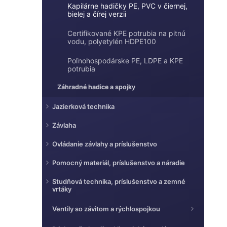
e
Kapilárne hadičky PE, PVC v čiernej,
e
bielej a čírej verzii
l
Certifikované KPE potrubia na pitnú
vodu, polyetylén HDPE100
Poľnohospodárske PE, LDPE a KPE
potrubia
Záhradné hadice a spojky
Jazierková technika
Závlaha
Ovládanie závlahy a príslušenstvo
Pomocný materiál, príslušenstvo a náradie
Studňová technika, príslušenstvo a zemné
vrtáky
Ventily so závitom a rýchlospojkou