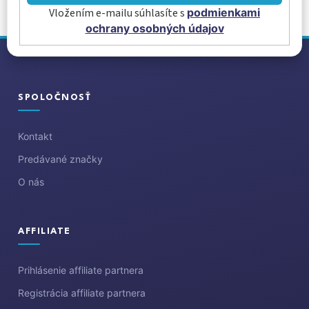
Vložením e-mailu súhlasíte s
podmienkami
ochrany osobných údajov
Z
á
p
ä
SPOLOČNOSŤ
t
i
Kontakt
e
Predávané značky
O nás
AFFILIATE
Prihlásenie affiliate partnera
Registrácia affiliate partnera