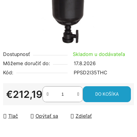
Dostupnosť
Skladom u dodávateľa
Môžeme doručiť do:
17.8.2026
Kód:
PPSD2I35THC
€212,19
DO KOŠÍKA
Jednotková cena:
Tlač
Opýtať sa
Zdieľať