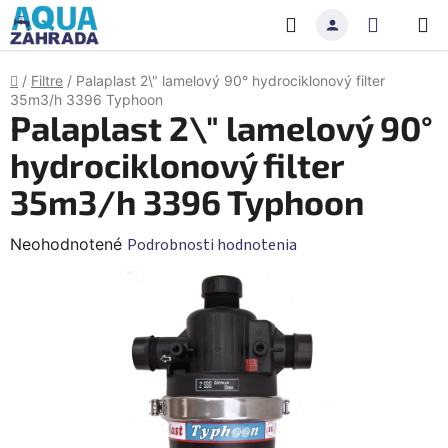
Prejsť
Hľadať
NÁKU
na
obsah
KOŠÍK
Domov
/
Filtre
/
Palaplast 2\" lamelový 90° hydrociklonový filter
35m3/h 3396 Typhoon
Palaplast 2\" lamelový 90°
hydrociklonový filter
35m3/h 3396 Typhoon
Priemerné
Neohodnotené
Podrobnosti hodnotenia
hodnotenie
produktu
je
0,0
z
5
hviezdičiek.