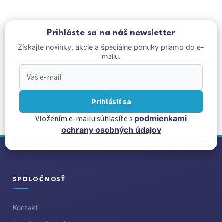
Prihláste sa na náš newsletter
Získajte novinky, akcie a špeciálne ponuky priamo do e-
mailu.
Prihlásiť sa
Vložením e-mailu súhlasíte s
podmienkami
ochrany osobných údajov
Z
á
p
ä
SPOLOČNOSŤ
t
i
Kontakt
e