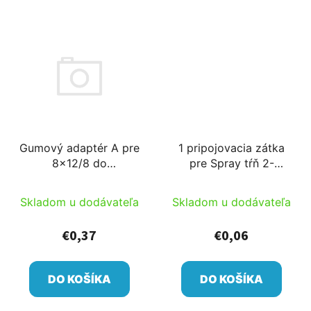
Gumový adaptér A pre
1 pripojovacia zátka
8x12/8 do
pre Spray tŕň 2-
hrubostennej tvrdej
hrotová
rúry
Skladom u dodávateľa
Skladom u dodávateľa
€0,37
€0,06
DO KOŠÍKA
DO KOŠÍKA