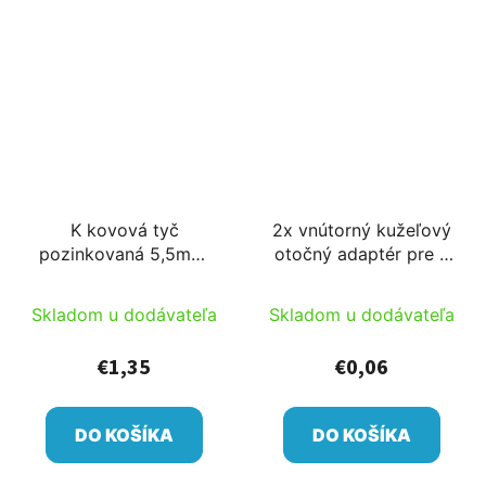
K kovová tyč
2x vnútorný kužeľový
pozinkovaná 5,5mm,
otočný adaptér pre 6
100cm
zátku
Skladom u dodávateľa
Skladom u dodávateľa
€1,35
€0,06
DO KOŠÍKA
DO KOŠÍKA