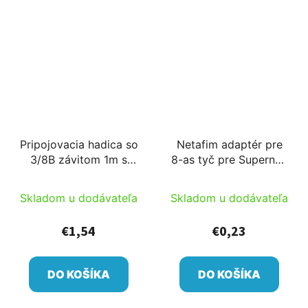
Pripojovacia hadica so
Netafim adaptér pre
3/8B závitom 1m s
8-as tyč pre Supernet,
12/9 hadicou s Rivulis
na 1/2" adaptáciu
adaptérom
Skladom u dodávateľa
Skladom u dodávateľa
€1,54
€0,23
DO KOŠÍKA
DO KOŠÍKA