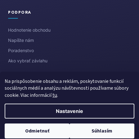
PODPORA
Hodnotenie obchodu
Napíšte nám
Poradenstvo
Ako vybrať závlahu
Na prispôsobenie obsahu a reklám, poskytovanie funkcií
sociálnych médií a analýzu návštevnosti používame súbory
cookie. Viac informácií
tu
.
Nastavenie
Vytvoril Shoptet
Copyright 2026
Aquazahrada
. Všetky práva vyhradené.
Upraviť
Odmietnuť
Súhlasím
nastavenie cookies
Created by Gaelta