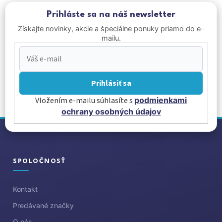
Prihláste sa na náš newsletter
Získajte novinky, akcie a špeciálne ponuky priamo do e-
mailu.
Prihlásiť sa
Vložením e-mailu súhlasíte s
podmienkami
ochrany osobných údajov
Z
á
p
ä
SPOLOČNOSŤ
t
i
Kontakt
e
Predávané značky
O nás