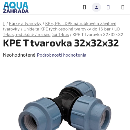
Prejsť
Hľadať
NÁKU
na
obsah
KOŠÍK
Domov
/
Rúrky a tvarovky
/
KPE, PE, LDPE nátrubkové a závitové
tvarovky
/
Unidelta KPE rýchlospojné tvarovky do 16 bar
/
UD
T‑kus, redukčný / rozširujúci T‑kus
/
KPE T tvarovka 32x32x32
KPE T tvarovka 32x32x32
Priemerné
Neohodnotené
Podrobnosti hodnotenia
hodnotenie
produktu
je
0,0
z
5
hviezdičiek.