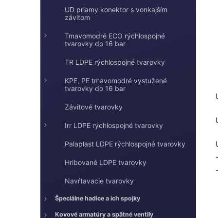
UD priamy konektor s vonkajším
závitom
Tmavomodré ECO rýchlospojné
tvarovky do 16 bar
TR LDPE rýchlospojné tvarovky
KPE, PE tmavomodré vystužené
tvarovky do 16 bar
Závitové tvarovky
Irr LDPE rýchlospojné tvarovky
Palaplast LDPE rýchlospojné tvarovky
Hribované LDPE tvarovky
Navŕtavacie tvarovky
Špeciálne hadice a ich spojky
Kovové armatúry a spätné ventily