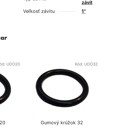
závit
Veľkosť závitu
1"
var
ód:
UDO20
Kód:
UDO32
 20
Gumový krúžok 32