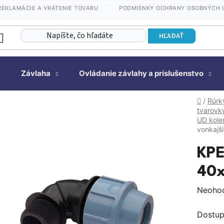
REKLAMÁCIE A VRÁTENIE TOVARU
PODMIENKY OCHRANY OSOBNÝCH 
HĽADAŤ
Závlaha
Ovládanie závlahy a príslušenstvo
Domov
/
Rúrk
tvarovk
UD kole
vonkajš
KPE
40x
Prieme
Neoho
hodnot
Dostup
produk