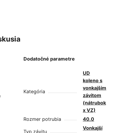
skusia
Dodatočné parametre
UD
koleno s
vonkajším
Kategória
závitom
e
(nátrubok
x VZ)
Rozmer potrubia
40.0
Vonkajší
Typ závitu