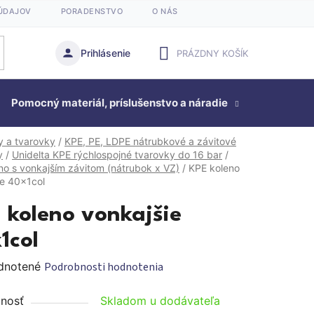
ÚDAJOV
PORADENSTVO
O NÁS
Prihlásenie
PRÁZDNY KOŠÍK
NÁKUPNÝ
Pomocný materiál, príslušenstvo a náradie
KOŠÍK
Studňová
y a tvarovky
/
KPE, PE, LDPE nátrubkové a závitové
y
/
Unidelta KPE rýchlospojné tvarovky do 16 bar
/
no s vonkajším závitom (nátrubok x VZ)
/
KPE koleno
ie 40x1col
 koleno vonkajšie
1col
rné
dnotené
Podrobnosti hodnotenia
enie
nosť
Skladom u dodávateľa
tu