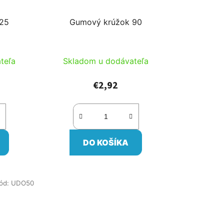
 25
Gumový krúžok 90
teľa
Skladom u dodávateľa
€2,92
DO KOŠÍKA
ód:
UDO50