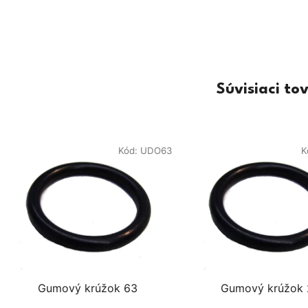
Súvisiaci to
Kód:
UDO63
K
Gumový krúžok 63
Gumový krúžok