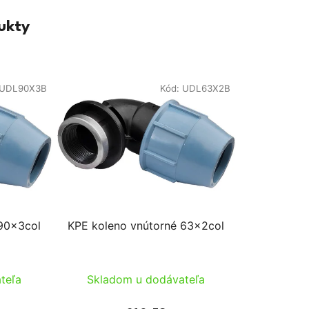
ukty
UDL90X3B
Kód:
UDL63X2B
 90x3col
KPE koleno vnútorné 63x2col
teľa
Skladom u dodávateľa