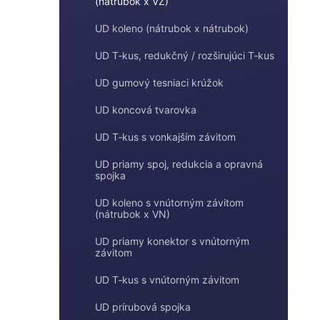
(nátrubok x VZ)
n
e
e
UD koleno (nátrubok x nátrubok)
l
UD T‑kus, redukčný / rozširujúci T‑kus
UD gumový tesniaci krúžok
UD koncová tvarovka
UD T‑kus s vonkajším závitom
UD priamy spoj, redukcia a opravná
spojka
UD koleno s vnútorným závitom
(nátrubok x VN)
UD priamy konektor s vnútorným
závitom
UD T‑kus s vnútorným závitom
UD prírubová spojka