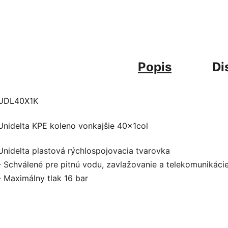
Popis
Di
UDL40X1K
Unidelta KPE koleno vonkajšie 40x1col
Unidelta plastová rýchlospojovacia tvarovka
- Schválené pre pitnú vodu, zavlažovanie a telekomunikáci
- Maximálny tlak 16 bar