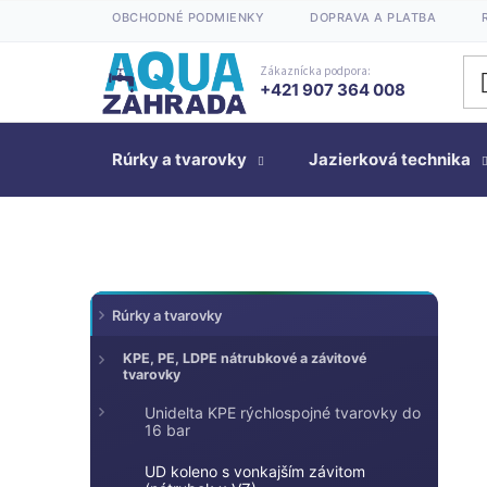
Prejsť
OBCHODNÉ PODMIENKY
DOPRAVA A PLATBA
na
obsah
Zákaznícka podpora:
+421 907 364 008
Rúrky a tvarovky
Jazierková technika
K
Preskočiť
B
Rúrky a tvarovky
kategórie
a
o
t
č
KPE, PE, LDPE nátrubkové a závitové
tvarovky
e
n
g
Unidelta KPE rýchlospojné tvarovky do
ý
ó
16 bar
p
r
a
UD koleno s vonkajším závitom
i