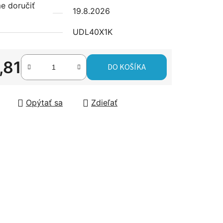
 doručiť
19.8.2026
UDL40X1K
čiek.
,81
DO KOŠÍKA
tková cena:
Opýtať sa
Zdieľať