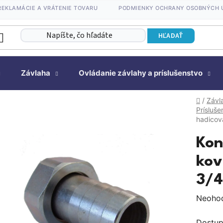
REKLAMÁCIE A VRÁTENIE TOVARU
PODMIENKY OCHRANY OSOBNÝCH 
HĽADAŤ
Závlaha
Ovládanie závlahy a príslušenstvo
Domov
/
Závl
Prísluše
hadicov
Kon
kov
3/4
Prieme
Neoho
hodnot
Dostup