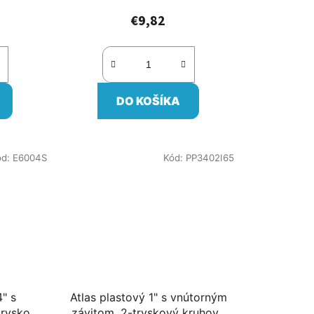
€9,82
DO KOŠÍKA
ód:
E6004S
Kód:
PP3402I65
" s
Atlas plastový 1" s vnútorným
tryskový
závitom, 2-tryskový kruhový