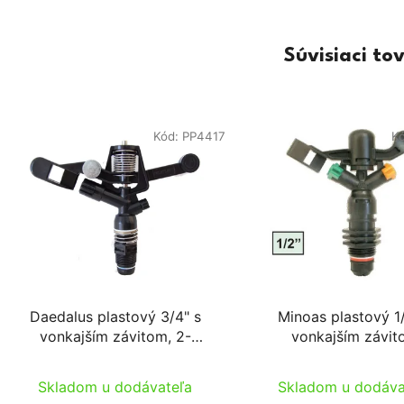
Súvisiaci to
Kód:
PP4417
K
Daedalus plastový 3/4" s
Minoas plastový 1
vonkajším závitom, 2-
vonkajším závi
tryskový kruhový poľný
suchozemný postre
postrekovač (D:26-33m 15-
(D:20-23m 390-89
Skladom u dodávateľa
Skladom u dodáva
44l/min)