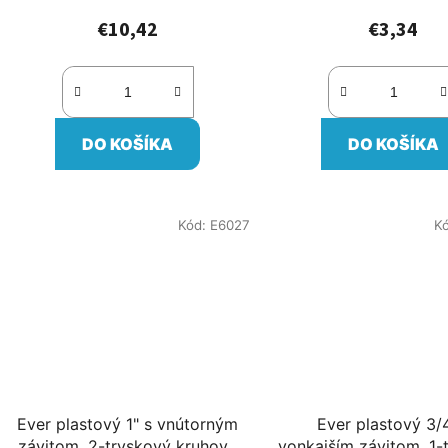
€10,42
€3,34
DO KOŠÍKA
DO KOŠÍKA
Kód:
E6027
K
Ever plastový 1" s vnútorným
Ever plastový 3/4
závitom, 2-tryskový kruhový
vonkajším závitom, 1-