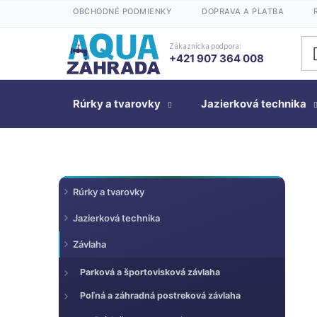
Prejsť
OBCHODNÉ PODMIENKY
DOPRAVA A PLATBA
na
obsah
Zákaznícka podpora:
+421 907 364 008
Rúrky a tvarovky
Jazierková technika
K
Preskočiť
B
Rúrky a tvarovky
kategórie
a
o
t
Jazierková technika
č
e
n
Závlaha
g
ý
ó
Parková a športovisková závlaha
p
r
a
Poľná a záhradná postreková závlaha
i
n