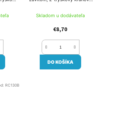
rekovač
poľný postrekovač (D:28-34m
/min)
3-as tryska=~40l/min)
teľa
Skladom u dodávateľa
€8,70
DO KOŠÍKA
ód:
RC130B