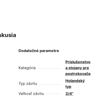
skusia
Dodatočné parametre
Príslušenstvo
Kategória
a stojany pre
postrekovače
Holandský
Typ závitu
typ
Veľkosť závitu
3/4"