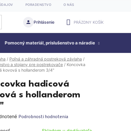
ÚDAJOV
PORADENSTVO
O NÁS
Prihlásenie
PRÁZDNY KOŠÍK
NÁKUPNÝ
Pomocný materiál, príslušenstvo a náradie
KOŠÍK
Studňová
aha
/
Poľná a záhradná postreková závlaha
/
nstvo a stojany pre postrekovače
/
Koncovka
á kovová s hollanderom 3/4"
covka hadicová
ová s hollanderom
"
rné
dnotené
Podrobnosti hodnotenia
enie
nosť
Skladom u dodávateľa