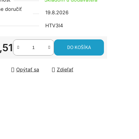
tu
 doručiť
19.8.2026
HTV3I4
čiek.
,51
DO KOŠÍKA
tková cena:
Opýtať sa
Zdieľať