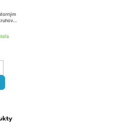
útorným
kruhový
D:26-32m
teľa
ukty