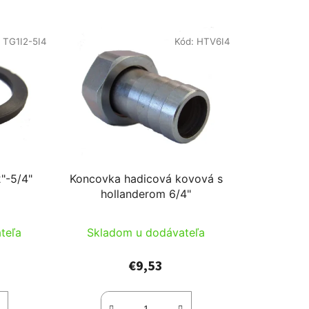
:
TG1I2-5I4
Kód:
HTV6I4
"-5/4"
Koncovka hadicová kovová s
hollanderom 6/4"
teľa
Skladom u dodávateľa
€9,53