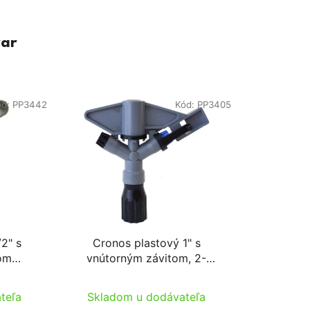
var
ód:
PP3442
Kód:
PP3405
/2" s
Cronos plastový 1" s
tom
vnútorným závitom, 2-
kovač
tryskový kruhový poľný
0l/h)
postrekovač (D:23-28m 14-
teľa
Skladom u dodávateľa
71l/min)