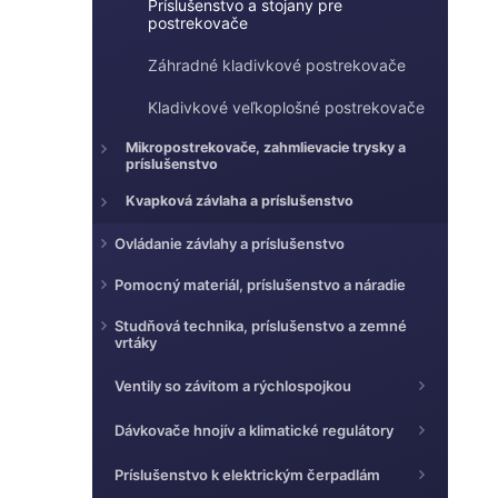
e
Príslušenstvo a stojany pre
e
postrekovače
l
Záhradné kladivkové postrekovače
Kladivkové veľkoplošné postrekovače
Mikropostrekovače, zahmlievacie trysky a
príslušenstvo
Kvapková závlaha a príslušenstvo
Ovládanie závlahy a príslušenstvo
Pomocný materiál, príslušenstvo a náradie
Studňová technika, príslušenstvo a zemné
vrtáky
Ventily so závitom a rýchlospojkou
Dávkovače hnojív a klimatické regulátory
Príslušenstvo k elektrickým čerpadlám