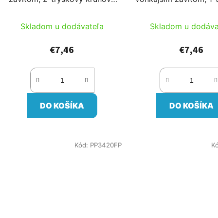
poľný postrekovač (D:20-28m
sektorový poľný post
41-80l/min)
(D:22-35m 20-30l
Skladom u dodávateľa
Skladom u dodáva
€7,46
€7,46
DO KOŠÍKA
DO KOŠÍKA
Kód:
PP3420FP
K