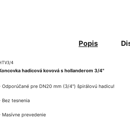
Popis
Di
HTV3/4
Koncovka hadicová kovová s hollanderom 3/4"
- Odporúčané pre DN20 mm (3/4") špirálovú hadicu!
- Bez tesnenia
- Masívne prevedenie