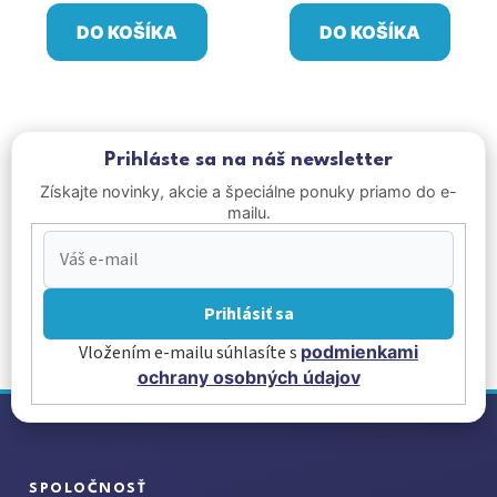
DO KOŠÍKA
DO KOŠÍKA
Prihláste sa na náš newsletter
Získajte novinky, akcie a špeciálne ponuky priamo do e-
mailu.
Prihlásiť sa
Vložením e-mailu súhlasíte s
podmienkami
ochrany osobných údajov
Z
á
p
ä
SPOLOČNOSŤ