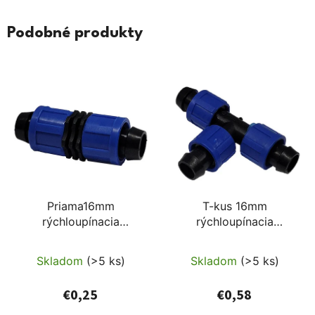
Podobné produkty
Priama16mm
T-kus 16mm
rýchloupínacia
rýchloupínacia
tvarovka s reverzným
tvarovka s reverzným
upínaním
upínaním
Skladom
(>5 ks)
Skladom
(>5 ks)
€0,25
€0,58