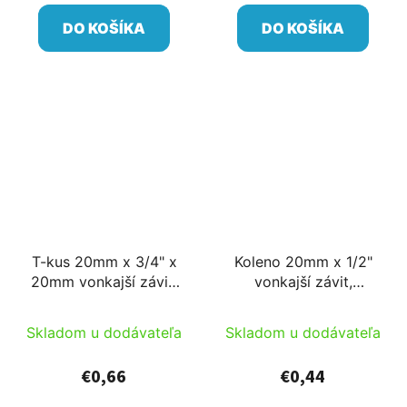
DO KOŠÍKA
DO KOŠÍKA
T-kus 20mm x 3/4" x
Koleno 20mm x 1/2"
20mm vonkajší závit,
vonkajší závit,
rýchloupínacia
rýchloupínacia
tvarovka s reverzným
tvarovka s reverzným
Skladom u dodávateľa
Skladom u dodávateľa
upínaním
upínaním
€0,66
€0,44