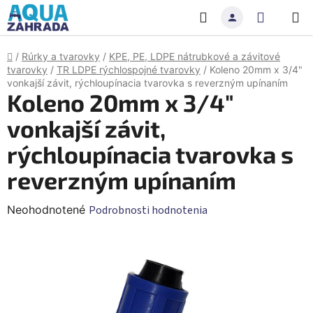
Prejsť
Hľadať
NÁKU
na
obsah
KOŠÍK
Domov
/
Rúrky a tvarovky
/
KPE, PE, LDPE nátrubkové a závitové
tvarovky
/
TR LDPE rýchlospojné tvarovky
/
Koleno 20mm x 3/4"
vonkajší závit, rýchloupínacia tvarovka s reverzným upínaním
Koleno 20mm x 3/4"
vonkajší závit,
rýchloupínacia tvarovka s
reverzným upínaním
Priemerné
Neohodnotené
Podrobnosti hodnotenia
hodnotenie
produktu
je
0,0
z