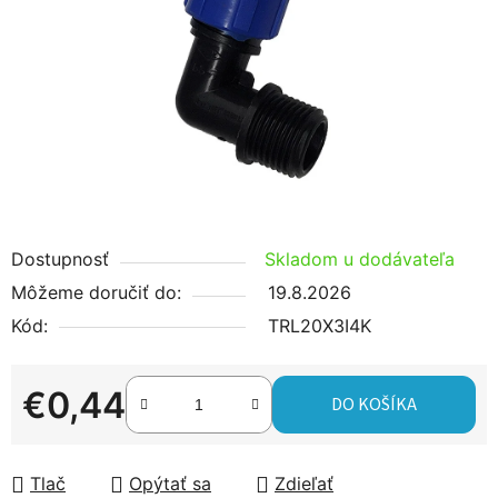
5
hviezdičiek.
Dostupnosť
Skladom u dodávateľa
Môžeme doručiť do:
19.8.2026
Kód:
TRL20X3I4K
€0,44
DO KOŠÍKA
Jednotková cena:
Tlač
Opýtať sa
Zdieľať