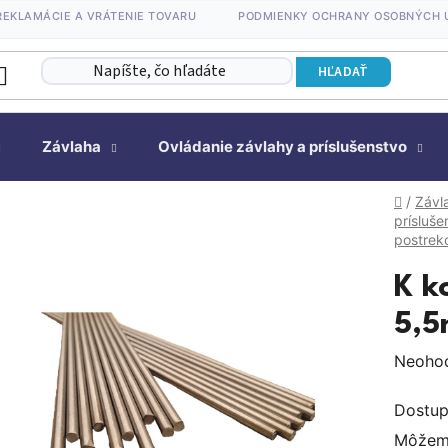
REKLAMÁCIE A VRÁTENIE TOVARU
PODMIENKY OCHRANY OSOBNÝCH 
HĽADAŤ
Závlaha
Ovládanie závlahy a príslušenstvo
Domov
/
Závl
prísluše
postre
K k
5,5
Prieme
Neoho
hodnot
Dostup
produk
Môžeme
je