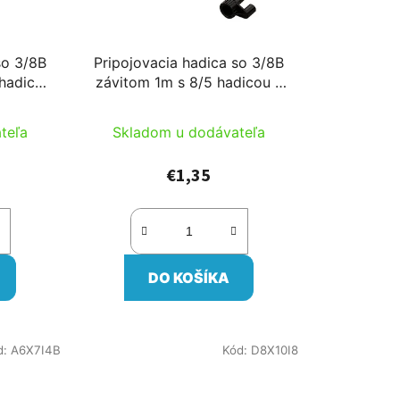
so 3/8B
Pripojovacia hadica so 3/8B
 hadicou
závitom 1m s 8/5 hadicou s
Rivulis 6 adaptérom
teľa
Skladom u dodávateľa
€1,35
DO KOŠÍKA
d:
A6X7I4B
Kód:
D8X10I8