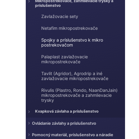
e
Mikropostrekovače, zahmlievacie trysky a
e
príslušenstvo
l
Zavlažovacie sety
Netafim mikropostrekovače
Spojky a príslušenstvo k mikro
postrekovačom
Palaplast zavlažovacie
mikropostrekovače
Tavlit (Agridor), Agrodrip a iné
zavlažovacie mikropostrekovače
Rivulis (Plastro, Rondo, NaanDanJain)
mikropostrekovače a zahmlievacie
trysky
Kvapková závlaha a príslušenstvo
Ovládanie závlahy a príslušenstvo
Pomocný materiál, príslušenstvo a náradie