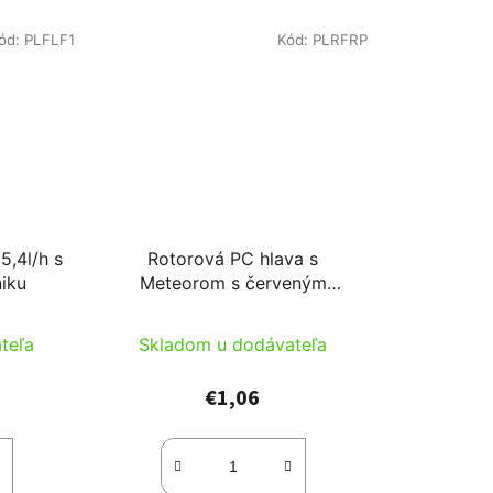
ód:
PLFLF1
Kód:
PLRFRP
5,4l/h s
Rotorová PC hlava s
niku
Meteorom s červeným
rotorom r=0,5-3,5m
teľa
Skladom u dodávateľa
€1,06