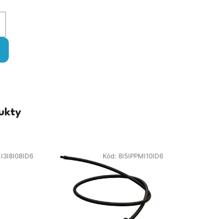
ukty
4I3I8I08ID6
Kód:
8I5IPPMI10ID6