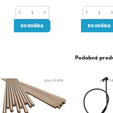
DO KOŠÍKA
DO KOŠÍKA
Podobné prod
Kód:
KF4P8
Kód:
7I