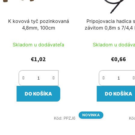
K kovová tyč pozinkovaná
Pripojovacia hadica 
4,8mm, 100cm
závitom 0,8m s 7/4,4
s 6K kužeľom
Skladom u dodávateľa
Skladom u dodáva
€1,02
€0,66
DO KOŠÍKA
DO KOŠÍKA
NOVINKA
Kód:
PPZJ6
Kó