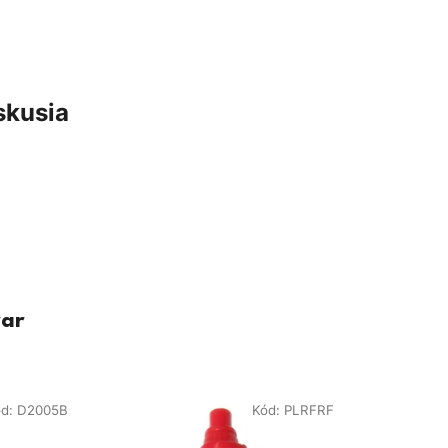
skusia
var
ód:
D2005B
Kód:
PLRFRF