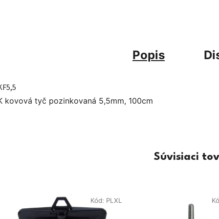
Popis
Di
KF5,5
K kovová tyč pozinkovaná 5,5mm, 100cm
Súvisiaci to
Kód:
PLXL
K