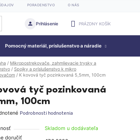
ÚDAJOV
PORADENSTVO
O NÁS
Prihlásenie
PRÁZDNY KOŠÍK
NÁKUPNÝ
Pomocný materiál, príslušenstvo a náradie
KOŠÍK
Studňová
aha
/
Mikropostrekovače, zahmlievacie trysky a
nstvo
/
Spojky a príslušenstvo k mikro
kovačom
/
K kovová tyč pozinkovaná 5,5mm, 100cm
ovová tyč pozinkovaná
mm, 100cm
rné
dnotené
Podrobnosti hodnotenia
enie
nosť
Skladom u dodávateľa
tu
 doručiť