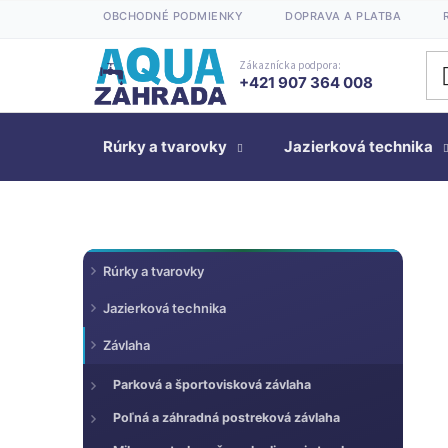
Prejsť
OBCHODNÉ PODMIENKY
DOPRAVA A PLATBA
na
obsah
Zákaznícka podpora:
+421 907 364 008
Rúrky a tvarovky
Jazierková technika
K
Preskočiť
B
Rúrky a tvarovky
kategórie
a
o
t
Jazierková technika
č
e
n
Závlaha
g
ý
ó
Parková a športovisková závlaha
p
r
a
Poľná a záhradná postreková závlaha
i
n