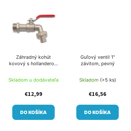
Záhradný kohút
Guľový ventil 1"
kovový s hollanderom
závitom, pevný
3/4"
Skladom u dodávateľa
Skladom
(>5 ks)
€12,99
€16,56
DO KOŠÍKA
DO KOŠÍKA