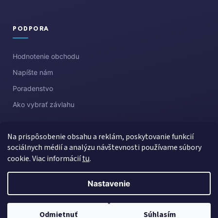
PODPORA
Hodnotenie obchodu
Napíšte nám
Poradenstvo
Ako vybrať závlahu
Na prispôsobenie obsahu a reklám, poskytovanie funkcií
sociálnych médií a analýzu návštevnosti používame súbory
cookie. Viac informácií
tu
.
Nastavenie
Vytvoril Shoptet
Copyright 2026
Aquazahrada
. Všetky práva vyhradené.
Upraviť
Odmietnuť
Súhlasím
nastavenie cookies