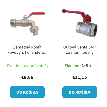
Záhradný kohút
Guľový ventil 5/4"
kovový s hollanderom
závitom, pevný
1/2"
Skladom u dodávateľa
Skladom
(>5 ks)
€8,66
€31,15
DO KOŠÍKA
DO KOŠÍKA