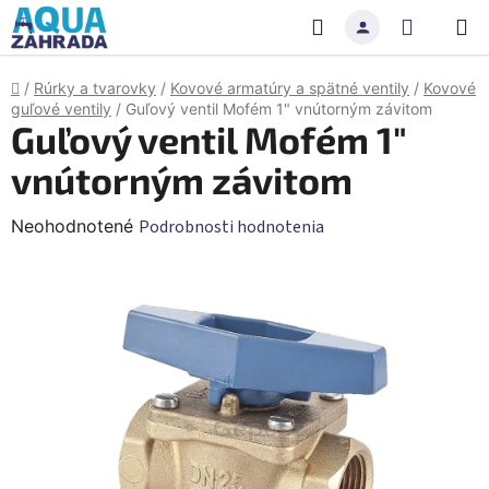
Prejsť
Hľadať
NÁKU
na
obsah
KOŠÍK
Domov
/
Rúrky a tvarovky
/
Kovové armatúry a spätné ventily
/
Kovové
guľové ventily
/
Guľový ventil Mofém 1" vnútorným závitom
Guľový ventil Mofém 1"
vnútorným závitom
Priemerné
Neohodnotené
Podrobnosti hodnotenia
hodnotenie
produktu
je
0,0
z
5
hviezdičiek.