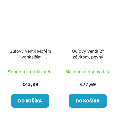
Guľový ventil Mofém
Guľový ventil 2"
1" vonkajším-
závitom, pevný
vnútorným závitom
Skladom u dodávateľa
Skladom u dodávateľa
€43,89
€77,69
DO KOŠÍKA
DO KOŠÍKA