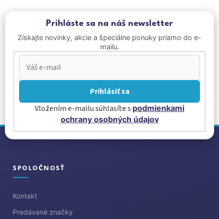
Prihláste sa na náš newsletter
Získajte novinky, akcie a špeciálne ponuky priamo do e-
mailu.
Prihlásiť sa
Vložením e-mailu súhlasíte s
podmienkami
ochrany osobných údajov
Z
á
p
ä
SPOLOČNOSŤ
t
i
Kontakt
e
Predávané značky