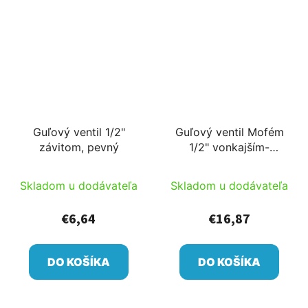
Guľový ventil 1/2"
Guľový ventil Mofém
závitom, pevný
1/2" vonkajším-
vnútorným závitom
Skladom u dodávateľa
Skladom u dodávateľa
€6,64
€16,87
DO KOŠÍKA
DO KOŠÍKA