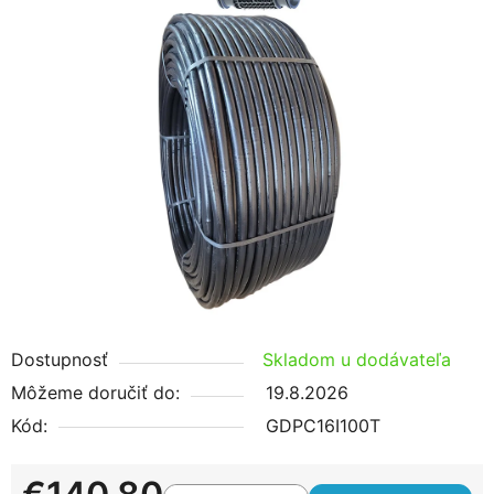
je
0,0
z
5
hviezdičiek.
Dostupnosť
Skladom u dodávateľa
Môžeme doručiť do:
19.8.2026
Kód:
GDPC16I100T