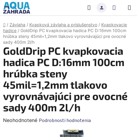
Prejsť
Hľadať
NÁKU
na
obsah
KOŠÍK
Domov
/
Závlaha
/
Kvapková závlaha a príslušenstvo
/
Kvapkovacie
hadice
/
GoldDrip PC kvapkovacia hadica PC D:16mm 100cm
hrúbka steny 45mil=1,2mm tlakovo vyrovnávajúci pre ovocné
sady 400m 2l/h
GoldDrip PC kvapkovacia
hadica PC D:16mm 100cm
hrúbka steny
45mil=1,2mm tlakovo
vyrovnávajúci pre ovocné
sady 400m 2l/h
Priemerné
Neohodnotené
Podrobnosti hodnotenia
hodnotenie
produktu