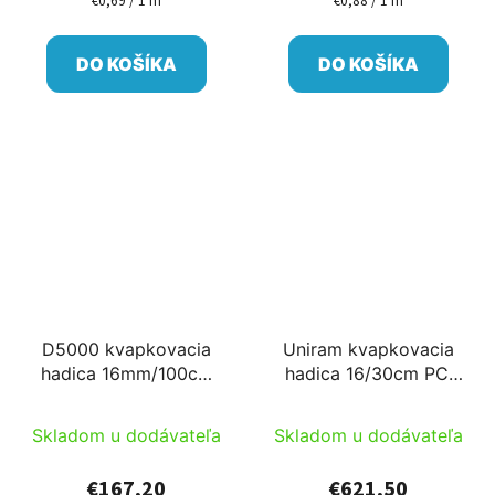
€0,69 / 1 m
€0,88 / 1 m
Jednotková
Jednotková
cena:
cena:
DO KOŠÍKA
DO KOŠÍKA
D5000 kvapkovacia
Uniram kvapkovacia
hadica 16mm/100cm
hadica 16/30cm PC,
40mil 0,5-3,0bar 1,5l/h
AS 500m
PC AS 400m
Skladom u dodávateľa
Skladom u dodávateľa
€167,20
€621,50