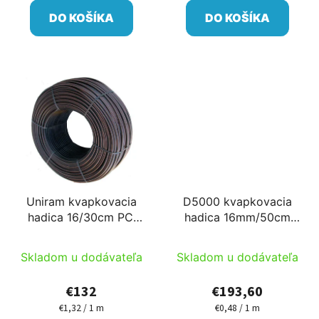
DO KOŠÍKA
DO KOŠÍKA
Uniram kvapkovacia
D5000 kvapkovacia
hadica 16/30cm PC,
hadica 16mm/50cm
AS 100m
40mil 0,5-3,0bar 1,5l/h
PC AS 400m
Skladom u dodávateľa
Skladom u dodávateľa
€132
€193,60
€1,32 / 1 m
€0,48 / 1 m
Jednotková
Jednotková