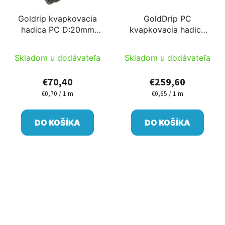
Goldrip kvapkovacia
GoldDrip PC
hadica PC D:20mm
kvapkovacia hadica
33cm 45mil tlakovo
PC D:16mm 33cm
vyrovnávajúci pre
hrúbka steny
Skladom u dodávateľa
Skladom u dodávateľa
ovocné sady 100m 2
45mil=1,2mm tlakovo
l/h
vyrovnávajúci pre
€70,40
€259,60
ovocné sady 100m
€0,70 / 1 m
€0,65 / 1 m
Jednotková
Jednotková
2l/h
cena:
cena:
DO KOŠÍKA
DO KOŠÍKA