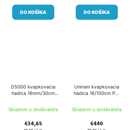
cena:
cena:
DO KOŠÍKA
DO KOŠÍKA
D5000 kvapkovacia
Uniram kvapkovacia
hadica 16mm/30cm
hadica 16/100cm PC,
40mil, 2l/h kerek PC
AS 500m
AS 50m
Skladom u dodávateľa
Skladom u dodávateľa
€34,65
€440