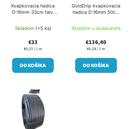
Kvapkovacia hadica
GoldDrip kvapkovacia
D:16mm 33cm falv.
hadica D:16mm 50cm
40mil=1mm do parkov,
hrúbka steny
do záhrad 100m 2-4l/h
40mil=1mm pre
Skladom
(>5 ks)
Skladom u dodávateľa
ovocné sady 400m
2l/h
€33
€136,40
€0,33 / 1 m
€0,34 / 1 m
Jednotková
Jednotková
cena:
cena:
DO KOŠÍKA
DO KOŠÍKA