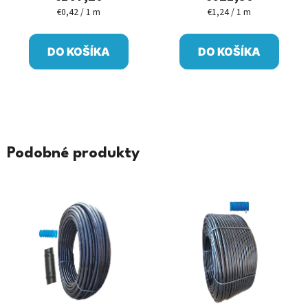
€0,42 / 1 m
€1,24 / 1 m
Jednotková
Jednotková
cena:
cena:
DO KOŠÍKA
DO KOŠÍKA
Podobné produkty