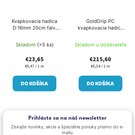
Kvapkovacia hadica
GoldDrip PC
D:16mm 20cm falv.
kvapkovacia hadica
40mil=1mm do parkov,
PC D:16mm 33cm
do záhrad 50m 2l/h
hrúbka steny
Skladom
(>5 ks)
Skladom u dodávateľa
45mil=1,2mm tlakovo
vyrovnávajúci pre
€23,65
€215,60
ovocné sady 400m
€0,47 / 1 m
€0,54 / 1 m
Jednotková
Jednotková
2l/h
cena:
cena:
DO KOŠÍKA
DO KOŠÍKA
Prihláste sa na náš newsletter
Získajte novinky, akcie a špeciálne ponuky priamo do e-
mailu.