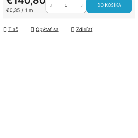
€140,80
DO KOŠÍKA
Jednotková cena:
€0,35 / 1 m
Tlač
Opýtať sa
Zdieľať