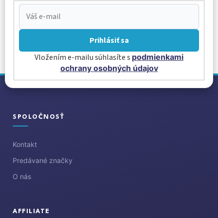
Prihlásiť sa
Vložením e-mailu súhlasíte s
podmienkami
ochrany osobných údajov
Z
á
p
ä
SPOLOČNOSŤ
t
i
Kontakt
e
Predávané značky
O nás
AFFILIATE