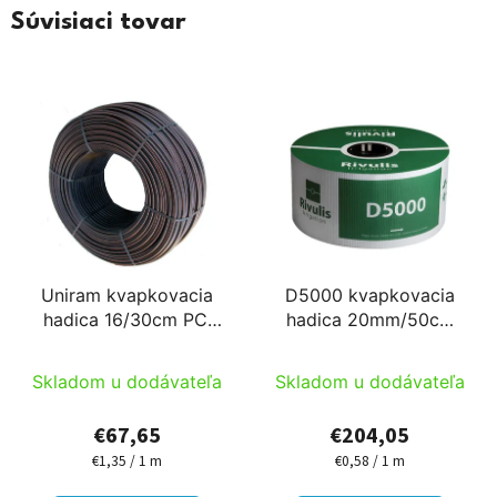
Súvisiaci tovar
Uniram kvapkovacia
D5000 kvapkovacia
hadica 16/30cm PC,
hadica 20mm/50cm
AS 50m
40mil 0,5-3,5bar 1,0l/h
PC AS 350m
Skladom u dodávateľa
Skladom u dodávateľa
€67,65
€204,05
€1,35 / 1 m
€0,58 / 1 m
Jednotková
Jednotková
cena:
cena: