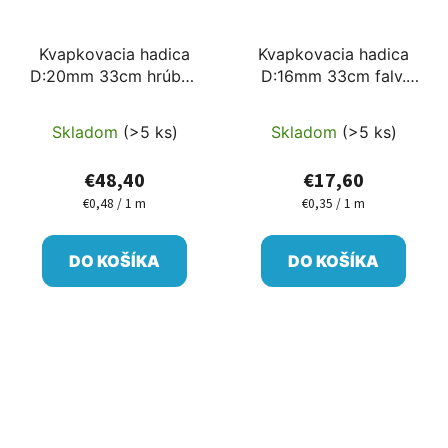
Kvapkovacia hadica
Kvapkovacia hadica
D:20mm 33cm hrúbka
D:16mm 33cm falv.
steny 45mil=1,2mm
40mil=1mm do parkov,
pre ovocné sady 100m
do záhrad 50m 2-4l/h
Skladom
(>5 ks)
Skladom
(>5 ks)
2-4l/h
€48,40
€17,60
€0,48 / 1 m
€0,35 / 1 m
Jednotková
Jednotková
cena:
cena:
DO KOŠÍKA
DO KOŠÍKA