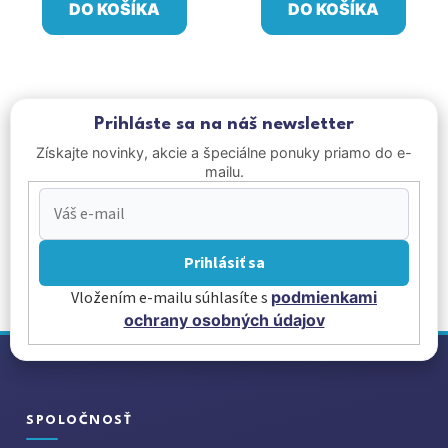
DO KOŠÍKA
DO KOŠÍKA
Prihláste sa na náš newsletter
Získajte novinky, akcie a špeciálne ponuky priamo do e-
mailu.
Prihlásiť sa
Vložením e-mailu súhlasíte s
podmienkami
ochrany osobných údajov
Z
á
p
ä
SPOLOČNOSŤ
t