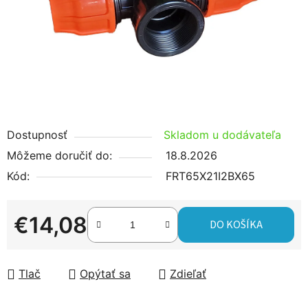
hviezdičiek.
Dostupnosť
Skladom u dodávateľa
Môžeme doručiť do:
18.8.2026
Kód:
FRT65X21I2BX65
€14,08
DO KOŠÍKA
Jednotková cena:
Tlač
Opýtať sa
Zdieľať