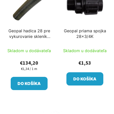
Geopal hadica 28 pre
Geopal priama spojka
vykurovanie skleníka
28x3/4K
2,5bar
Skladom u dodávateľa
Skladom u dodávateľa
€134,20
€1,53
€1,34 / 1 m
Jednotková
cena:
DO KOŠÍKA
DO KOŠÍKA