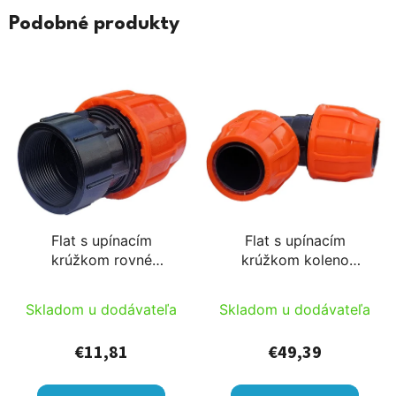
Podobné produkty
Flat s upínacím
Flat s upínacím
krúžkom rovné
krúžkom koleno
spojenie 78x3
128x128
vnútorný závit
Skladom u dodávateľa
Skladom u dodávateľa
€11,81
€49,39