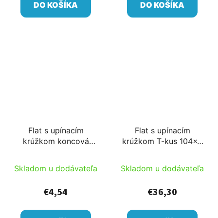
DO KOŠÍKA
DO KOŠÍKA
Flat s upínacím
Flat s upínacím
krúžkom koncová
krúžkom T-kus 104x4
tvarovka 52
vnútorný závit x104
Skladom u dodávateľa
Skladom u dodávateľa
€4,54
€36,30