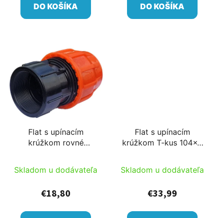
DO KOŠÍKA
DO KOŠÍKA
Flat s upínacím
Flat s upínacím
krúžkom rovné
krúžkom T-kus 104x4
spojenie 104x4
vonkajší závit x104
vnútorný závit
Skladom u dodávateľa
Skladom u dodávateľa
€18,80
€33,99