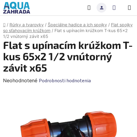
Prejsť
Hľadať
NÁKU
na
obsah
KOŠÍK
Domov
/
Rúrky a tvarovky
/
Špeciálne hadice a ich spojky
/
Flat spojky
so sťahovacím krúžkom
/
Flat s upínacím krúžkom T-kus 65x2
1/2 vnútorný závit x65
Flat s upínacím krúžkom T-
kus 65x2 1/2 vnútorný
závit x65
Priemerné
Neohodnotené
Podrobnosti hodnotenia
hodnotenie
produktu
je
0,0
z
5