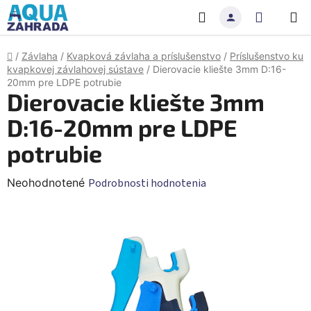
Prejsť
Hľadať
NÁKU
na
obsah
KOŠÍK
Domov
/
Závlaha
/
Kvapková závlaha a príslušenstvo
/
Príslušenstvo ku
kvapkovej závlahovej sústave
/
Dierovacie kliešte 3mm D:16-
20mm pre LDPE potrubie
Dierovacie kliešte 3mm
D:16-20mm pre LDPE
potrubie
Priemerné
Neohodnotené
Podrobnosti hodnotenia
hodnotenie
produktu
je
0,0
z
5