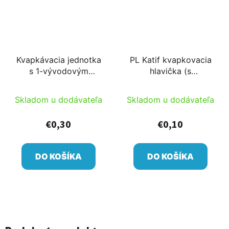
Kvapkávacia jednotka
PL Katif kvapkovacia
s 1-vývodovým
hlavička (s
rozdeľovačom, pre N
vyrovnaným tlakom)
kvapkovač 80cm 5/3
do ovocného sadu
Skladom u dodávateľa
Skladom u dodávateľa
cső fehér kétrétegű
csővel
€0,30
€0,10
DO KOŠÍKA
DO KOŠÍKA