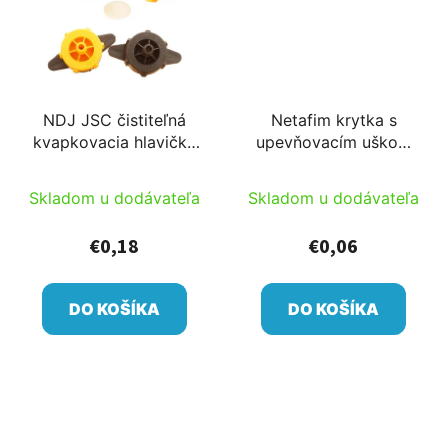
NDJ JSC čistiteľná
Netafim krytka s
kvapkovacia hlavička
upevňovacím uškom
PC+labyrintová pre
pre Netafim hríbik
5mm T rozdeľovač
Skladom u dodávateľa
Skladom u dodávateľa
€0,18
€0,06
DO KOŠÍKA
DO KOŠÍKA