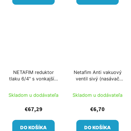
NETAFIM reduktor
Netafim Anti vakuový
tlaku 6/4" s vonkajším
ventil sivý (nasávač
závitom, 9 m3/h
vzduchu)
0,8bar
Skladom u dodávateľa
Skladom u dodávateľa
€67,29
€6,70
DO KOŠÍKA
DO KOŠÍKA