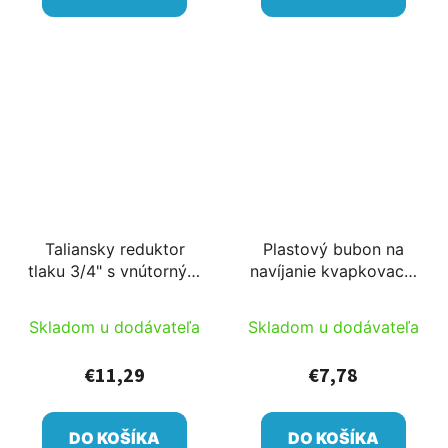
Taliansky reduktor
Plastový bubon na
tlaku 3/4" s vnútorným
navíjanie kvapkovacej
závitom, 3,4m3/h 2,0 /
pásky D:0,35m,
2,4bar
L:0,15m
Skladom u dodávateľa
Skladom u dodávateľa
€11,29
€7,78
DO KOŠÍKA
DO KOŠÍKA