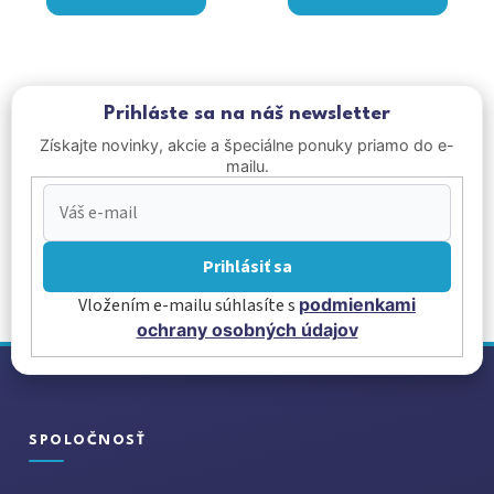
Prihláste sa na náš newsletter
Získajte novinky, akcie a špeciálne ponuky priamo do e-
mailu.
Prihlásiť sa
Vložením e-mailu súhlasíte s
podmienkami
ochrany osobných údajov
Z
á
p
ä
SPOLOČNOSŤ
t