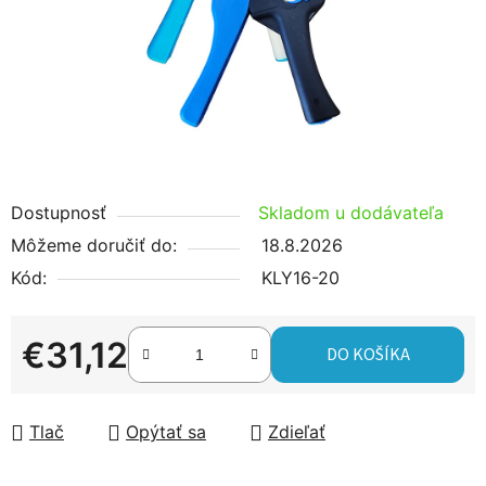
hviezdičiek.
Dostupnosť
Skladom u dodávateľa
Môžeme doručiť do:
18.8.2026
Kód:
KLY16-20
€31,12
DO KOŠÍKA
Jednotková cena:
Tlač
Opýtať sa
Zdieľať