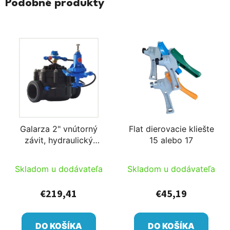
Podobné produkty
Galarza 2" vnútorný
Flat dierovacie kliešte
závit, hydraulický
15 alebo 17
reduktor tlaku s
ručným otváraním
Skladom u dodávateľa
Skladom u dodávateľa
(0,5-4bar 15-65m3/h)
€219,41
€45,19
DO KOŠÍKA
DO KOŠÍKA