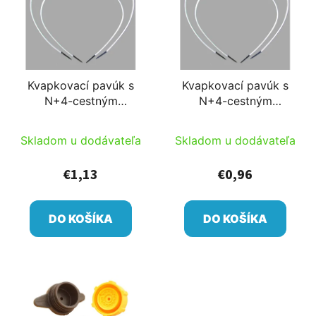
Kvapkovací pavúk s
Kvapkovací pavúk s
N+4-cestným
N+4-cestným
rozdeľovačom, pre N
rozdeľovačom, pre N
hlavičky 4x80cm 5/3
hlavičky 4x60cm 5/3
Skladom u dodávateľa
Skladom u dodávateľa
hadica biela s
hadica biela s
dvojvrstvovou hadicou
dvojvrstvovou hadicou
€1,13
€0,96
DO KOŠÍKA
DO KOŠÍKA