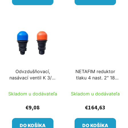
Odvzdušňovací,
NETAFIM reduktor
nasávací ventil K 3/4"
tlaku 4 nast. 2" 18
alebo 1"
m3/h 1,1bar
Skladom u dodávateľa
Skladom u dodávateľa
€9,08
€164,63
DO KOŠÍKA
DO KOŠÍKA