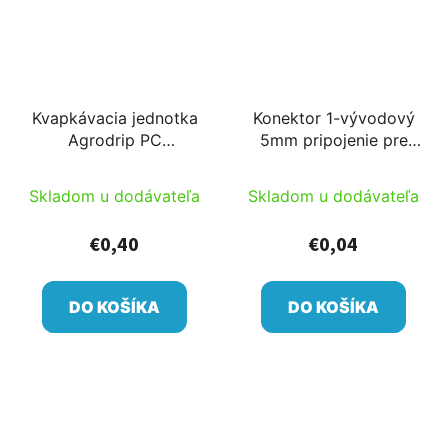
Kvapkávacia jednotka
Konektor 1-vývodový
Agrodrip PC
5mm pripojenie pre
kvapkovač, tŕň, 60cm
kvapkovače
5/3 cső fehér
Skladom u dodávateľa
Skladom u dodávateľa
kétrétegű csővel
€0,40
€0,04
DO KOŠÍKA
DO KOŠÍKA