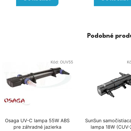
Podobné prod
Kód:
OUV55
K
Osaga UV-C lampa 55W ABS
SunSun samočistiac
pre záhradné jazierka
lampa 18W (CUV-