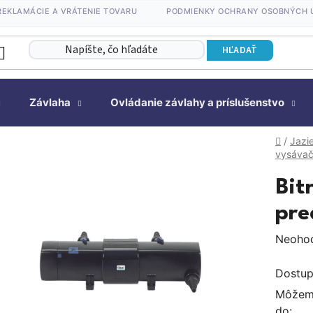
REKLAMÁCIE A VRÁTENIE TOVARU
PODMIENKY OCHRANY OSOBNÝCH 
HĽADAŤ
Závlaha
Ovládanie závlahy a príslušenstvo
Domov
/
Jazi
vysáva
Bit
pre
Prieme
Neoho
hodnot
Dostup
produk
Môžeme
je
do: