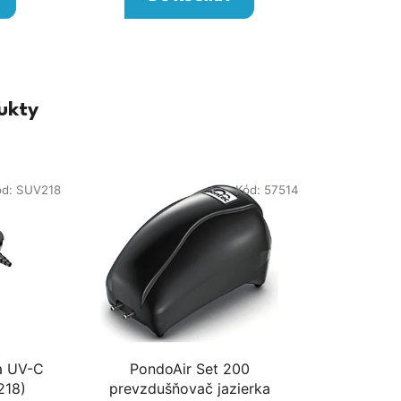
ukty
ód:
SUV218
Kód:
57514
a UV-C
PondoAir Set 200
218)
prevzdušňovač jazierka