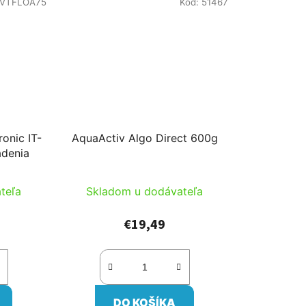
VTFLOA75
Kód:
51467
onic IT-
AquaActiv Algo Direct 600g
adenia
teľa
Skladom u dodávateľa
€19,49
DO KOŠÍKA