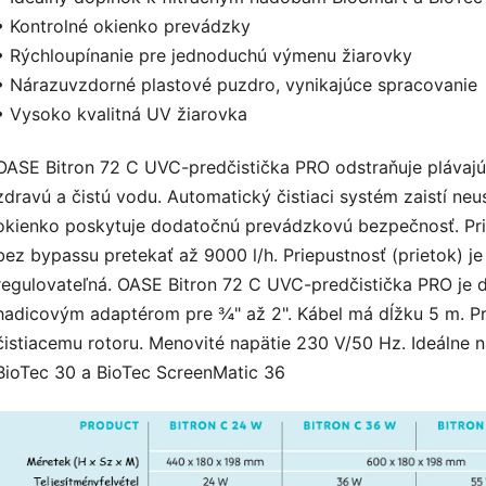
• Kontrolné okienko prevádzky
• Rýchloupínanie pre jednoduchú výmenu žiarovky
• Nárazuvzdorné plastové puzdro, vynikajúce spracovanie
• Vysoko kvalitná UV žiarovka
OASE Bitron 72 C UVC-predčistička PRO odstraňuje plávajúce
zdravú a čistú vodu. Automatický čistiaci systém zaistí neu
okienko poskytuje dodatočnú prevádzkovú bezpečnosť. Pr
bez bypassu pretekať až 9000 l/h. Priepustnosť (prietok) je 
regulovateľná. OASE Bitron 72 C UVC-predčistička PRO je
hadicovým adaptérom pre ¾" až 2". Kábel má dĺžku 5 m. Pr
čistiacemu rotoru. Menovité napätie 230 V/50 Hz. Ideálne na
BioTec 30 a BioTec ScreenMatic 36