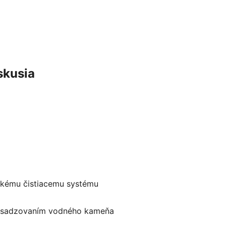
skusia
ickému čistiacemu systému
d usadzovaním vodného kameňa