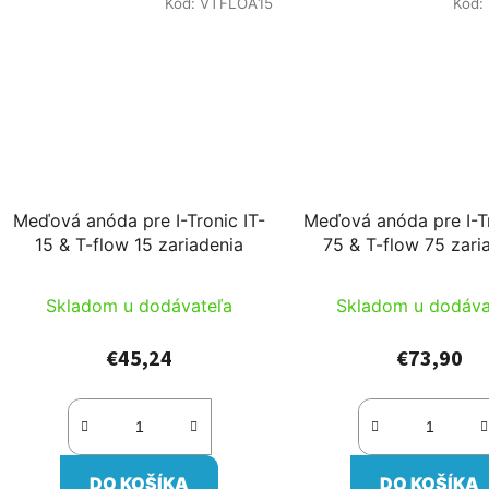
Kód:
VTFLOA15
Kód:
Meďová anóda pre I-Tronic IT-
Meďová anóda pre I-Tr
15 & T-flow 15 zariadenia
75 & T-flow 75 zari
Skladom u dodávateľa
Skladom u dodáva
€45,24
€73,90
DO KOŠÍKA
DO KOŠÍKA