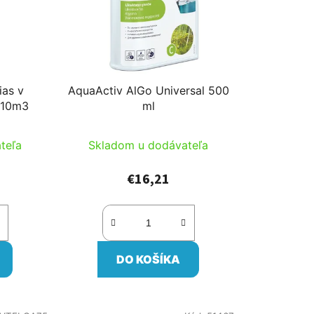
ias v
AquaActiv AlGo Universal 500
 10m3
ml
teľa
Skladom u dodávateľa
€16,21
DO KOŠÍKA