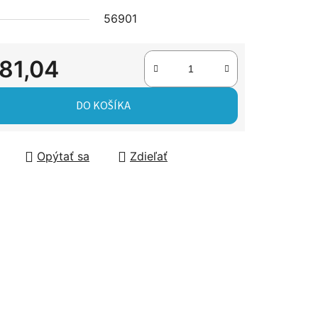
56901
čiek.
81,04
tková cena:
DO KOŠÍKA
Opýtať sa
Zdieľať