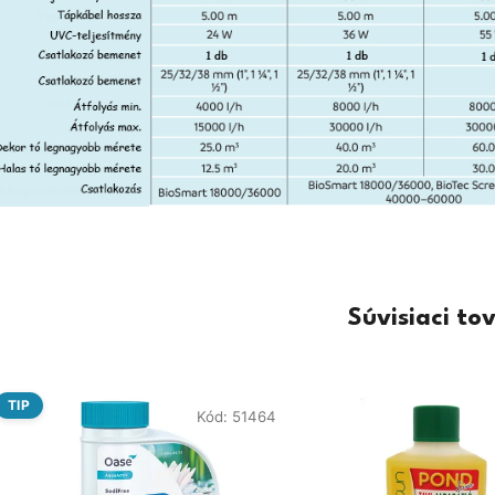
Súvisiaci to
TIP
Kód:
51464