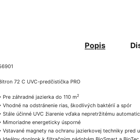
Popis
Di
56901
Bitron 72 C UVC-predčistička PRO
2
• Pre záhradné jazierka do 110 m
• Vhodné na odstránenie rias, škodlivých baktérií a spór
• Stále účinné UVC žiarenie vďaka nepretržitému automat
• Mimoriadne energeticky úsporné
• Vstavané magnety na ochranu jazierkovej techniky pre
• Ideálny doplnok k filtračným nádobám BioSmart a BioTec