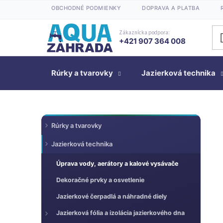
Prejsť
OBCHODNÉ PODMIENKY
DOPRAVA A PLATBA
na
obsah
Zákaznícka podpora:
+421 907 364 008
Rúrky a tvarovky
Jazierková technika
K
Preskočiť
B
Rúrky a tvarovky
kategórie
a
o
t
Jazierková technika
č
e
n
Úprava vody, aerátory a kalové vysávače
g
ý
ó
Dekoračné prvky a osvetlenie
p
r
a
Jazierkové čerpadlá a náhradné diely
i
n
e
Jazierková fólia a izolácia jazierkového dna