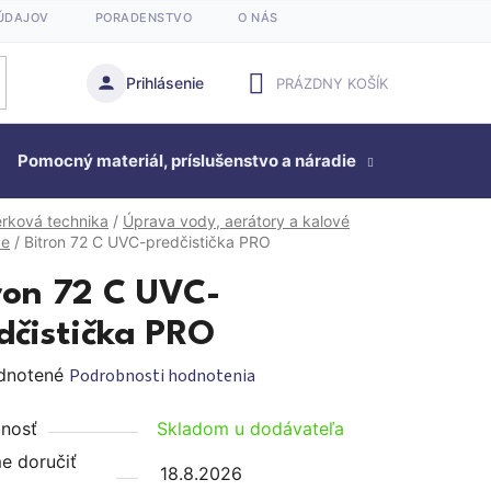
ÚDAJOV
PORADENSTVO
O NÁS
Prihlásenie
PRÁZDNY KOŠÍK
NÁKUPNÝ
Pomocný materiál, príslušenstvo a náradie
KOŠÍK
Studňová
erková technika
/
Úprava vody, aerátory a kalové
če
/
Bitron 72 C UVC-predčistička PRO
ron 72 C UVC-
dčistička PRO
rné
dnotené
Podrobnosti hodnotenia
enie
nosť
Skladom u dodávateľa
tu
 doručiť
18.8.2026