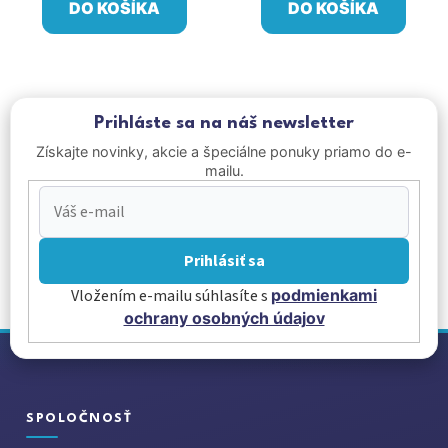
DO KOŠÍKA
DO KOŠÍKA
Prihláste sa na náš newsletter
Získajte novinky, akcie a špeciálne ponuky priamo do e-
mailu.
Prihlásiť sa
Vložením e-mailu súhlasíte s
podmienkami
ochrany osobných údajov
Z
á
p
ä
SPOLOČNOSŤ
t