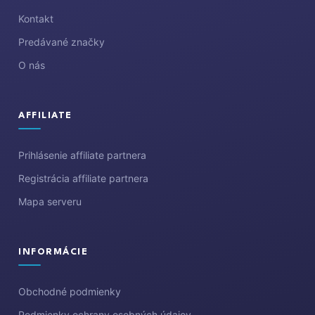
i
Kontakt
e
Predávané značky
O nás
AFFILIATE
Prihlásenie affiliate partnera
Registrácia affiliate partnera
Mapa serveru
INFORMÁCIE
Obchodné podmienky
Podmienky ochrany osobných údajov