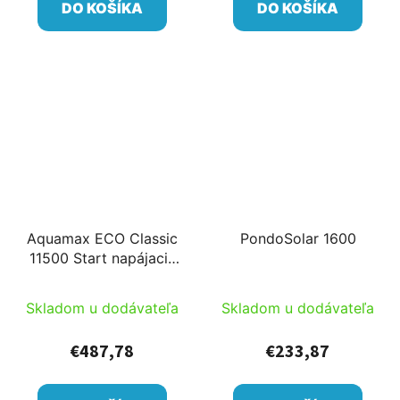
DO KOŠÍKA
DO KOŠÍKA
Aquamax ECO Classic
PondoSolar 1600
11500 Start napájacie
čerpadlo filtra a
potokové čerpadlo
Skladom u dodávateľa
Skladom u dodávateľa
START
€487,78
€233,87