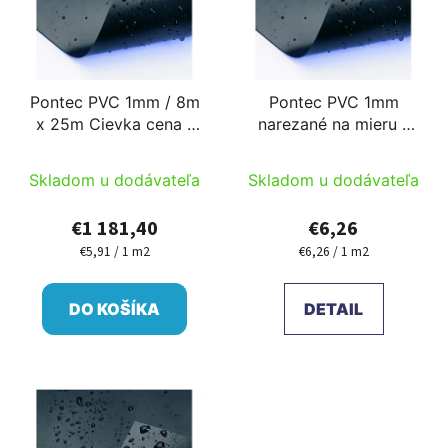
Pontec PVC 1mm / 8m
Pontec PVC 1mm
x 25m Cievka cena /
narezané na mieru -
m2 x 200 m2
šírka rolky 8m
Skladom u dodávateľa
Skladom u dodávateľa
€1 181,40
€6,26
€5,91 / 1 m2
€6,26 / 1 m2
Jednotková
Jednotková
cena:
cena:
DO KOŠÍKA
DETAIL