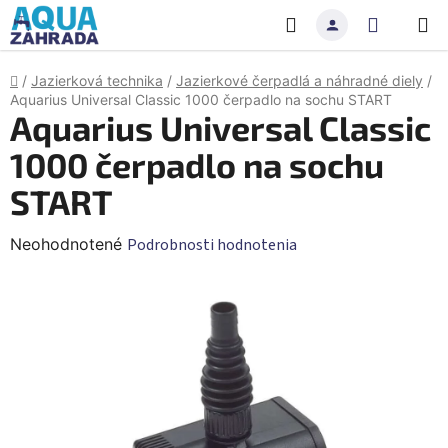
Prejsť
Hľadať
NÁKU
na
obsah
KOŠÍK
Domov
/
Jazierková technika
/
Jazierkové čerpadlá a náhradné diely
/
Aquarius Universal Classic 1000 čerpadlo na sochu START
Aquarius Universal Classic
1000 čerpadlo na sochu
START
Priemerné
Neohodnotené
Podrobnosti hodnotenia
hodnotenie
produktu
je
0,0
z
5
hviezdičiek.