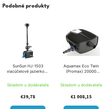
Podobné produkty
SunSun HJ-1503
Aquamax Eco Twin
viacúčelové jazierkové
(Promax) 20000
čerpadlo (25W)
napájacie čerpadlo
1500l/h Hmax: 1,8m s
filtra a potokové
Skladom u dodávateľa
Skladom u dodávateľa
10m káblom
čerpadlo PRO
€39,78
€1 008,15