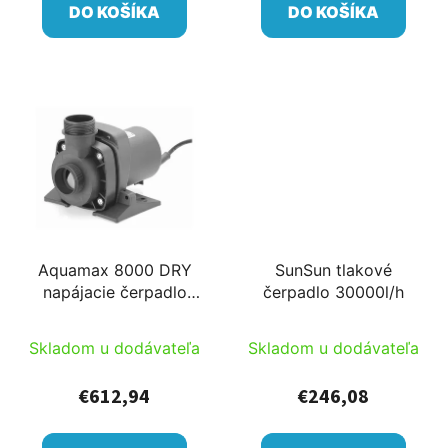
DO KOŠÍKA
DO KOŠÍKA
Aquamax 8000 DRY
SunSun tlakové
napájacie čerpadlo
čerpadlo 30000l/h
filtra a potokové
čerpadlo PRO
Skladom u dodávateľa
Skladom u dodávateľa
€612,94
€246,08