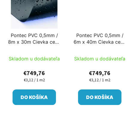
Pontec PVC 0,5mm /
Pontec PVC 0,5mm /
8m x 30m Cievka cena
6m x 40m Cievka cena
/ m2 x 240 m2
/ m2 x 240 m2
Skladom u dodávateľa
Skladom u dodávateľa
€749,76
€749,76
€3,12 / 1 m2
€3,12 / 1 m2
Jednotková
Jednotková
cena:
cena:
DO KOŠÍKA
DO KOŠÍKA